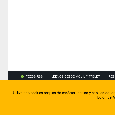
FEEDS RSS
LEENOS DESDE MÓVIL Y TABLET
RES
CONTACTA CON NOSOTROS
ACERCA DE NOSOTR
Utilizamos cookies propias de carácter técnico y cookies de t
Información de contacto
El equipo de FútbolBa
botón de A
Anúnciate en FútbolBalear
Soluciones Corporativ
Colabora con nosotros
Canal ético