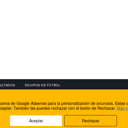
ULTADOS
EQUIPOS DE FÚTBOL
OS
CONECTA CON NOSOTROS
OTROS SERVICIO
erceros de Google Adsense para la personalización de anuncios. Estas c
lear
Facebook
Internet Rural Mal
ceptar. También las puedes rechazar con el botón de Rechazar.
Más i
as IP
Twitter
Registro de domin
Aceptar
Rechazar