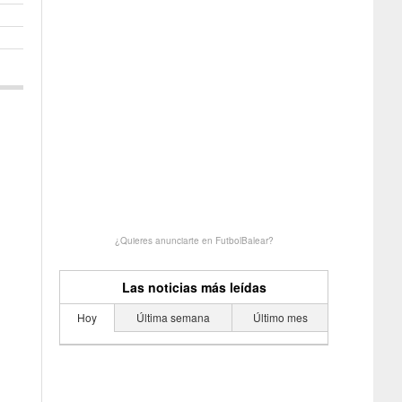
¿Quieres anunciarte en FutbolBalear?
Las noticias más leídas
Hoy
Última semana
Último mes