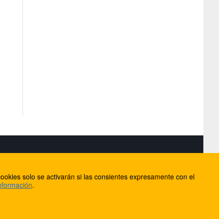
S
ookies solo se activarán si las consientes expresamente con el
lorca
nformación
.
ios