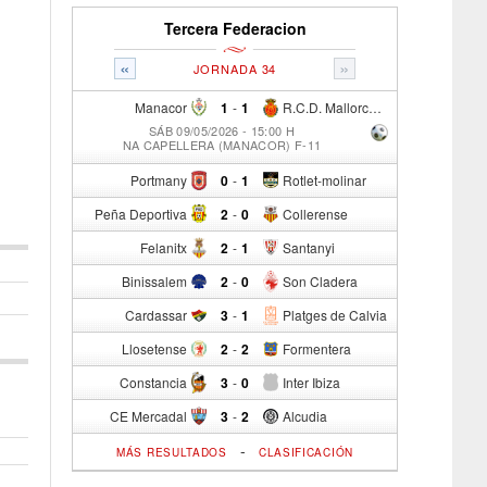
Tercera Federacion
«
»
JORNADA 34
Manacor
1
-
1
R.C.D. Mallorca Sad "B"
SÁB 09/05/2026 - 15:00 H
NA CAPELLERA (MANACOR) F-11
Portmany
0
-
1
Rotlet-molinar
Peña Deportiva
2
-
0
Collerense
Felanitx
2
-
1
Santanyi
Binissalem
2
-
0
Son Cladera
Cardassar
3
-
1
Platges de Calvia
Llosetense
2
-
2
Formentera
Constancia
3
-
0
Inter Ibiza
CE Mercadal
3
-
2
Alcudia
-
MÁS RESULTADOS
CLASIFICACIÓN