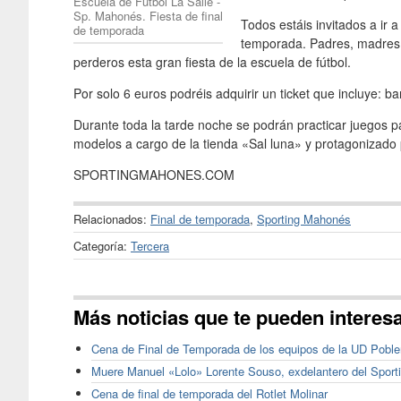
Escuela de Fútbol La Salle -
Sp. Mahonés. Fiesta de final
Todos estáis invitados a ir a
de temporada
temporada. Padres, madres,
perderos esta gran fiesta de la escuela de fútbol.
Por solo 6 euros podréis adquirir un ticket que incluye: ba
Durante toda la tarde noche se podrán practicar juegos p
modelos a cargo de la tienda «Sal luna» y protagonizado
SPORTINGMAHONES.COM
Relacionados:
Final de temporada
,
Sporting Mahonés
Categoría:
Tercera
Más noticias que te pueden interes
Cena de Final de Temporada de los equipos de la UD Pobl
Muere Manuel «Lolo» Lorente Souso, exdelantero del Spor
Cena de final de temporada del Rotlet Molinar