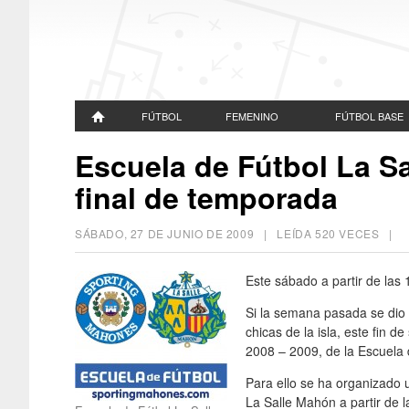
FÚTBOL
FEMENINO
FÚTBOL BASE
Escuela de Fútbol La Sa
final de temporada
SÁBADO, 27 DE JUNIO DE 2009
| LEÍDA 520 VECES |
Este sábado a partir de las
Si la semana pasada se dio e
chicas de la isla, este fin d
2008 – 2009, de la Escuela 
Para ello se ha organizado u
La Salle Mahón a partir de 