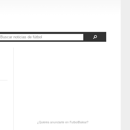
¿Quieres anunciarte en FutbolBalear?