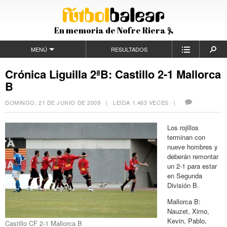
En memoria de Nofre Riera
MENÚ
RESULTADOS
Crónica Liguilla 2ªB: Castillo 2-1 Mallorca
B
DOMINGO, 21 DE JUNIO DE 2009
| LEÍDA 1.463 VECES |
Los rojillos
terminan con
nueve hombres y
deberán remontar
un 2-1 para estar
en Segunda
División B.
Mallorca B:
Nauzet, Ximo,
Kevin, Pablo,
Castillo CF 2-1 Mallorca B