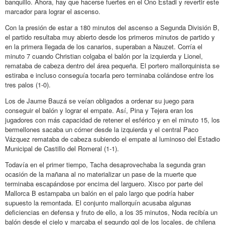
banquillo. Ahora, hay que hacerse fuertes en el Ono Estadi y revertir este
marcador para lograr el ascenso.
Con la presión de estar a 180 minutos del ascenso a Segunda División B,
el partido resultaba muy abierto desde los primeros minutos de partido y
en la primera llegada de los canarios, superaban a Nauzet. Corría el
minuto 7 cuando Christian colgaba el balón por la izquierda y Lionel,
remataba de cabeza dentro del área pequeña. El portero mallorquinista se
estiraba e incluso conseguía tocarla pero terminaba colándose entre los
tres palos (1-0).
Los de Jaume Bauzá se veían obligados a ordenar su juego para
conseguir el balón y lograr el empate. Así, Pina y Tejera eran los
jugadores con más capacidad de retener el esférico y en el minuto 15, los
bermellones sacaba un córner desde la izquierda y el central Paco
Vázquez remataba de cabeza subiendo el empate al luminoso del Estadio
Municipal de Castillo del Romeral (1-1).
Todavía en el primer tiempo, Tacha desaprovechaba la segunda gran
ocasión de la mañana al no materializar un pase de la muerte que
terminaba escapándose por encima del larguero. Xisco por parte del
Mallorca B estampaba un balón en el palo largo que podría haber
supuesto la remontada. El conjunto mallorquín acusaba algunas
deficiencias en defensa y fruto de ello, a los 35 minutos, Noda recibía un
balón desde el cielo y marcaba el segundo gol de los locales, de chilena