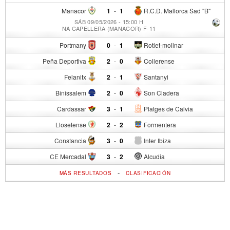
Manacor
1
-
1
R.C.D. Mallorca Sad "B"
SÁB 09/05/2026 - 15:00 H
NA CAPELLERA (MANACOR) F-11
Portmany
0
-
1
Rotlet-molinar
Peña Deportiva
2
-
0
Collerense
Felanitx
2
-
1
Santanyi
Binissalem
2
-
0
Son Cladera
Cardassar
3
-
1
Platges de Calvia
Llosetense
2
-
2
Formentera
Constancia
3
-
0
Inter Ibiza
CE Mercadal
3
-
2
Alcudia
-
MÁS RESULTADOS
CLASIFICACIÓN