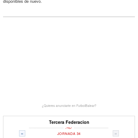
disponibles de nuevo.
¿Quieres anunciarte en FutbolBalear?
Tercera Federacion
«
»
JORNADA 34