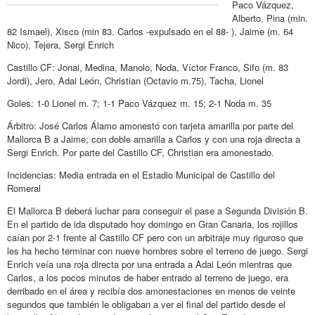
Paco Vázquez,
Alberto, Pina (min.
82 Ismael), Xisco (min 83. Carlos -expulsado en el 88- ), Jaime (m. 64
Nico), Tejera, Sergi Enrich
Castillo CF: Jonai, Medina, Manolo, Noda, Víctor Franco, Sifo (m. 83
Jordi), Jero, Adai León, Christian (Octavio m.75), Tacha, Lionel
Goles: 1-0 Lionel m. 7; 1-1 Paco Vázquez m. 15; 2-1 Noda m. 35
Árbitro: José Carlos Álamo amonestó con tarjeta amarilla por parte del
Mallorca B a Jaime; con doble amarilla a Carlos y con una roja directa a
Sergi Enrich. Por parte del Castillo CF, Christian era amonestado.
Incidencias: Media entrada en el Estadio Municipal de Castillo del
Romeral
El Mallorca B deberá luchar para conseguir el pase a Segunda División B.
En el partido de ida disputado hoy domingo en Gran Canaria, los rojillos
caían por 2-1 frente al Castillo CF pero con un arbitraje muy riguroso que
les ha hecho terminar con nueve hombres sobre el terreno de juego. Sergi
Enrich veía una roja directa por una entrada a Adai León mientras que
Carlos, a los pocos minutos de haber entrado al terreno de juego, era
derribado en el área y recibía dos amonestaciones en menos de veinte
segundos que también le obligaban a ver el final del partido desde el