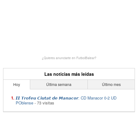
¿Quieres anunciarte en FutbolBalear?
Las noticias más leídas
Hoy
Última semana
Último mes
𝙄𝙄 𝙏𝙧𝙤𝙛𝙚𝙪 𝘾𝙞𝙪𝙩𝙖𝙩 𝙙𝙚 𝙈𝙖𝙣𝙖𝙘𝙤𝙧: CD Manacor 0-2 UD
POblense
- 73 visitas