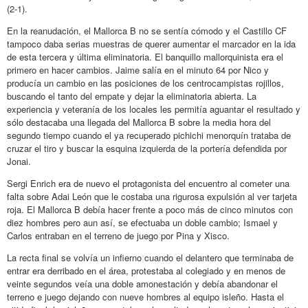
(2-1).
En la reanudación, el Mallorca B no se sentía cómodo y el Castillo CF
tampoco daba serias muestras de querer aumentar el marcador en la ida
de esta tercera y última eliminatoria. El banquillo mallorquinista era el
primero en hacer cambios. Jaime salía en el minuto 64 por Nico y
producía un cambio en las posiciones de los centrocampistas rojillos,
buscando el tanto del empate y dejar la eliminatoria abierta. La
experiencia y veteranía de los locales les permitía aguantar el resultado y
sólo destacaba una llegada del Mallorca B sobre la media hora del
segundo tiempo cuando el ya recuperado pichichi menorquín trataba de
cruzar el tiro y buscar la esquina izquierda de la portería defendida por
Jonai.
Sergi Enrich era de nuevo el protagonista del encuentro al cometer una
falta sobre Adai León que le costaba una rigurosa expulsión al ver tarjeta
roja. El Mallorca B debía hacer frente a poco más de cinco minutos con
diez hombres pero aun así, se efectuaba un doble cambio; Ismael y
Carlos entraban en el terreno de juego por Pina y Xisco.
La recta final se volvía un infierno cuando el delantero que terminaba de
entrar era derribado en el área, protestaba al colegiado y en menos de
veinte segundos veía una doble amonestación y debía abandonar el
terreno e juego dejando con nueve hombres al equipo isleño. Hasta el