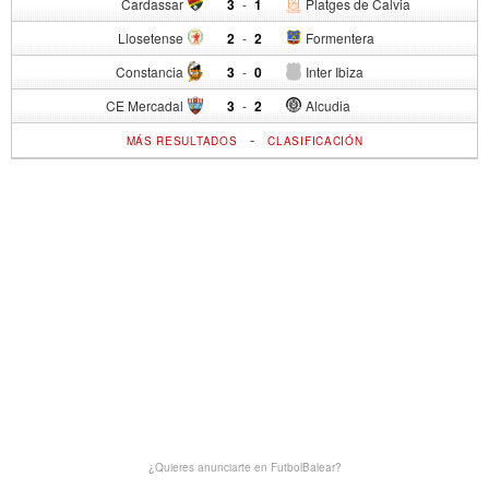
Cardassar
3
-
1
Platges de Calvia
Llosetense
2
-
2
Formentera
Constancia
3
-
0
Inter Ibiza
CE Mercadal
3
-
2
Alcudia
-
MÁS RESULTADOS
CLASIFICACIÓN
¿Quieres anunciarte en FutbolBalear?