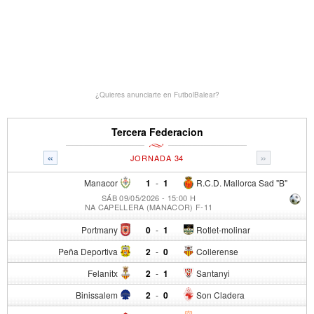
¿Quieres anunciarte en FutbolBalear?
Tercera Federacion
«
»
JORNADA 34
Manacor
1
-
1
R.C.D. Mallorca Sad "B"
SÁB 09/05/2026 - 15:00 H
NA CAPELLERA (MANACOR) F-11
Portmany
0
-
1
Rotlet-molinar
Peña Deportiva
2
-
0
Collerense
Felanitx
2
-
1
Santanyi
Binissalem
2
-
0
Son Cladera