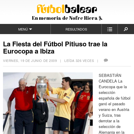
En memoria de Nofre Riera
MENÚ
RESULTADOS
La Fiesta del Fútbol Pitiuso trae la
Eurocopa a Ibiza
VIERNES, 19 DE JUNIO DE 2009
| LEÍDA 326 VECES |
SEBASTIÁN
CANDELA La
Eurocopa que la
selección
española de fútbol
ganó el pasado
verano en Austria
y Suiza, tras
derrotar a la
selección de
Alemania en la