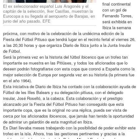
final continental
El ex seleccionador español Luis Aragonés y el
con un gol de
capitán de la selección, Iker Casillas, muestran la
Fernando Torres,
Eurocopa a su llegada al aeropuerto de Barajas, en
junio del año pasado. EFE
será exhibida en
Ibiza la semana
próxima, con motivo de la celebración de la undécima edición de la
Fiesta del Fútbol Pitiuso que tendrá lugar en el recinto ferial el viernes 26,
a las 20,30 horas y que organiza Diario de Ibiza junto a la Junta Insular
de Fútbol.
Será la primera vez en la historia del fútbol ibicenco que un trofeo tan
importante se muestra en las Pitiüses, y todos los aficionados que lo
deseen podrán fotografiarse con esta copa que coronó a España como la
mejor selección de Europa por segunda vez en su historia (la primera fue
en el año 1964).
Esta iniciativa de Diario de Ibiza ha contado con la colaboración ayuda de
Fútbol de les Illes Balears y su delegación pitiusa, con el delegado
insular, José Roselló, a la cabeza. Esta colaboración y el prestigio
alcanzado por la Fiesta del Fútbol Pitiuso han conseguido que esta
importante copa, que es la original no una réplica, pueda ser vista de
cerca por los aficionados ibicencos, que jamás han tenido la oportunidad
de admirar un galardón de esta magnitud en Ibiza.
Es Diari llevaba meses trabajando con la posibilidad de poder exhibir este
trofeo en la isla. Ahora, tras las gestiones pertinentes y gracias a la