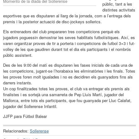
Momento de la diada del Sollerense
públic, tant a les
distintes activitats
esportives que es disputaren al llarg de la jornada, com a l’entrega dels
premis i la posterior actuació de disc-jockeys sollerics.
Els entrenadors del club prepararen tres competicions perquè els
jugadors poguessin demostrar les seves habilitats futbolístiques. Així, es
varen organitzar proves de tir a porteria i competicions de futbol 3×3 i fut-
volley de les que gaudiren durant tot el dia els participants i el nombrós
públic assistent.
Des de les 9:00 del matí es disputaren les fases inicials de cada una de
les competicions, jugant-se l’horabaixa les eliminatòries i les finals. Totes
les proves foren molt igualades i no es decidiren els guanyadors fins als
darrers instants.
Un cop finalitzades totes les proves, el club va entregar els premis als
finalistes i es sortejà una samarreta de Pep Lluís Martí, jugador del
Mallorca, entre tots els participants, que fou guanyada per Lluc Calafat,
jugador del Sollerense Infantil.
JJFP para Fútbol Balear
Relacionados:
Sollerense