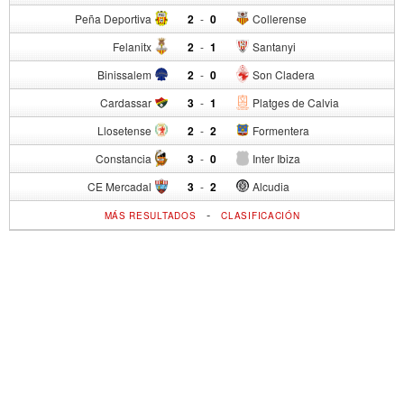
Peña Deportiva
2
-
0
Collerense
Felanitx
2
-
1
Santanyi
Binissalem
2
-
0
Son Cladera
Cardassar
3
-
1
Platges de Calvia
Llosetense
2
-
2
Formentera
Constancia
3
-
0
Inter Ibiza
CE Mercadal
3
-
2
Alcudia
-
MÁS RESULTADOS
CLASIFICACIÓN