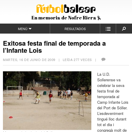
En memoria de Nofre Riera
MENÚ
RESULTADOS
Exitosa festa final de temporada a
l’Infante Lois
MARTES, 16 DE JUNIO DE 2009
| LEÍDA 277 VECES |
La U.D.
Sollerense va
celebrar la seva
festa final de
temporada al
Camp Infante Lois
del Port de Sóller.
L’esdeveniment
tingué lloc durant
tot el dia i
congregà molt de