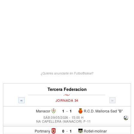
¿Quieres anunciarte en FutbolBalear?
Tercera Federacion
«
»
JORNADA 34
Manacor
1
-
1
R.C.D. Mallorca Sad "B"
SÁB 09/05/2026 - 15:00 H
NA CAPELLERA (MANACOR) F-11
Portmany
0
-
1
Rotlet-molinar