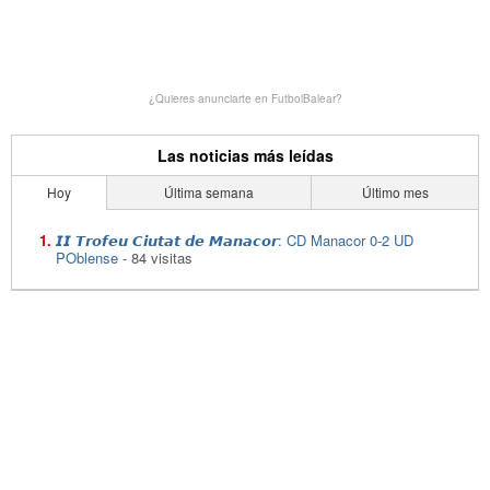
¿Quieres anunciarte en FutbolBalear?
Las noticias más leídas
Hoy
Última semana
Último mes
𝙄𝙄 𝙏𝙧𝙤𝙛𝙚𝙪 𝘾𝙞𝙪𝙩𝙖𝙩 𝙙𝙚 𝙈𝙖𝙣𝙖𝙘𝙤𝙧: CD Manacor 0-2 UD
POblense
- 84 visitas