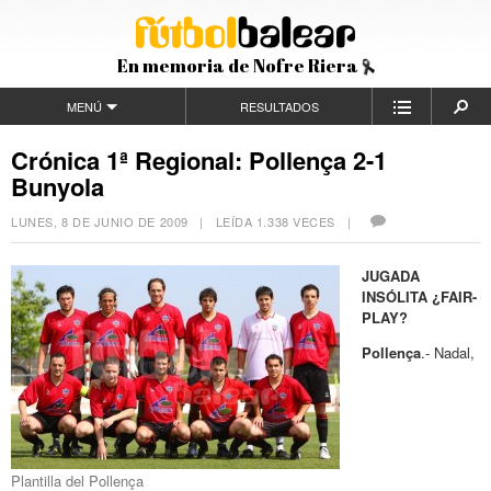
En memoria de Nofre Riera
MENÚ
RESULTADOS
Crónica 1ª Regional: Pollença 2-1
Bunyola
LUNES, 8 DE JUNIO DE 2009
| LEÍDA 1.338 VECES |
JUGADA
INSÓLITA ¿FAIR-
PLAY?
Pollença
.- Nadal,
Plantilla del Pollença