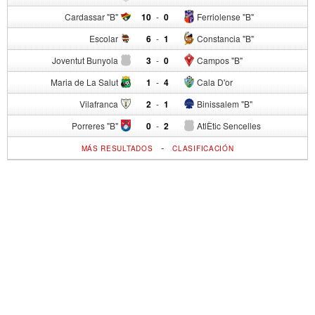
Cardassar "B"
10
-
0
Ferriolense "B"
Escolar
6
-
1
Constancia "B"
Joventut Bunyola
3
-
0
Campos "B"
Maria de La Salut
1
-
4
Cala D'or
Vilafranca
2
-
1
Binissalem "B"
Porreres "B"
0
-
2
AtlÈtic Sencelles
-
MÁS RESULTADOS
CLASIFICACIÓN