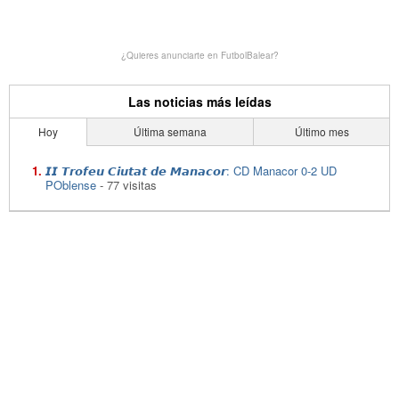
¿Quieres anunciarte en FutbolBalear?
Las noticias más leídas
Hoy
Última semana
Último mes
𝙄𝙄 𝙏𝙧𝙤𝙛𝙚𝙪 𝘾𝙞𝙪𝙩𝙖𝙩 𝙙𝙚 𝙈𝙖𝙣𝙖𝙘𝙤𝙧: CD Manacor 0-2 UD
POblense
- 77 visitas