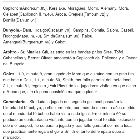
Capllonch(Andreu,m.85), Kerslake, Moragues, Morro, Alemany, Mora,
Gelabert(Capllonch II,m.46), Aroca, Orejuela(Timo,m.72) y
Bonilla(Dani,m.61)
Bunyola
.- Dani, Hidalgo(Oscar,m.70), Campins, Gomila, Salom, Castell,
Rodrigo(Mateu,m.70), Smith(Canals,m.89), Palou,
Amengual(Burguera,m.46) y Cabot
Arbitro
.- Sr. Miralles Gili, asistido en las bandas pr los Sres. Tófol
Cabanellas y Bernat Oliver, amonestó a Capllonch del Pollença y a Oscar
del Bunyola
Goles
.- 1-0, minuto 8, gran jugada de Mora que culmina con un gran tiro
que bate a Dani, 1-1, minuto 60, Smith tras fallo garrafal del meta local,
2-1, minuto 61, regalo o ¿Fair-Play? de los jugadores visitantes que dejan
a Aroca que, sin ninguna oposición marque a placer.
Comentario
.- Sin duda la jugada del segundo gol local pasará a la
historia del fútbol, yo, particularmente, con más de cuarenta años metido
en el mundo del fútbol no había visto nada igual. En el minuto 60 se
produce un contraataque visitante con un jugador local tendido lesionado
sobre el césped, no se para la jugada y tras fallo garrafal del meta local
que prácticamente regala el gol a Smith el tanto del empate sube al
marcador.