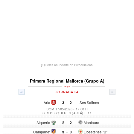
¿Quieres anunciarte en FutbolBalear?
Primera Regional Mallorca (Grupo A)
«
»
JORNADA 34
Arta
3
-
2
Ses Salines
DOM 17/05/2026 - 17:00 H
SES PESQUERES (ARTÁ) F-11
Alqueria
2
-
2
Montaura
Campanet
3
-
0
Llosetense "B"