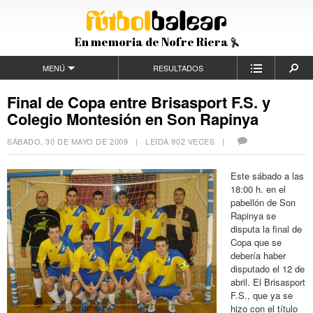
En memoria de Nofre Riera
MENÚ
RESULTADOS
Final de Copa entre Brisasport F.S. y
Colegio Montesión en Son Rapinya
SÁBADO, 30 DE MAYO DE 2009
| LEÍDA 902 VECES |
Este sábado a las
18:00 h. en el
pabellón de Son
Rapinya se
disputa la final de
Copa que se
debería haber
disputado el 12 de
abril. El Brisasport
F.S., que ya se
hizo con el título