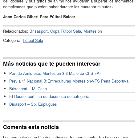
del ‘doblete’ y sus gritos de ánimo nos ayudarán a superar los momentos
complicados que puedan haber durante los cuarenta minutos».
Joan Carles Gibert Para Fútbol Balear
Relacionados:
Brisasport
,
Copa Fútbol Sala
,
Montesión
Categoría:
Fútbol Sala
Más noticias que te pueden interesar
Partido Amistoso: Montesión 3-3 Mallorca CFS «A»
Previa 1ª Nacional B:Entreculturas Montesión-VFS Peña Deportiva
Brisasport – Mi Casa
El Dausol certifica su descenso de categoría
Bisasport – Sp. Esplugues
Comenta esta noticia
Los comentarios están desactivados temporalmente. En breve estarán