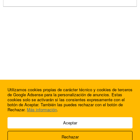
Utilizamos cookies propias de carácter técnico y cookies de terceros
de Google Adsense para la personalización de anuncios. Estas
cookies solo se activarán si las consientes expresamente con el
botón de Aceptar. También las puedes rechazar con el botón de
Rechazar.
Más información
.
© 2009 - 2026 Soluciones Corporativas IP, SL.
Aceptar
Todos los derechos reservados.
Rechazar
Aviso legal
Cookies
Acerca de nosotros
Contacto
Anúnciate en