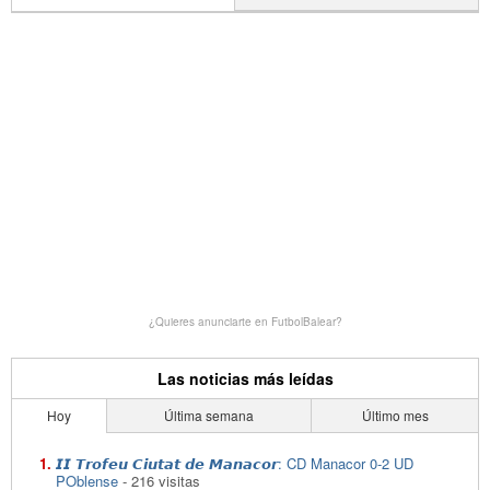
¿Quieres anunciarte en FutbolBalear?
Las noticias más leídas
Hoy
Última semana
Último mes
𝙄𝙄 𝙏𝙧𝙤𝙛𝙚𝙪 𝘾𝙞𝙪𝙩𝙖𝙩 𝙙𝙚 𝙈𝙖𝙣𝙖𝙘𝙤𝙧: CD Manacor 0-2 UD
POblense
- 216 visitas