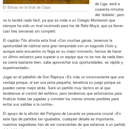
de Liga, está a
El Brisas en la final de Copa
cuarenta minutos
del ‘doblete’, pero
no lo tendrá nada fácil, ya que se mide a un Colegio Montesión que
siempre ha sido un rival incómodo para los de Rafa Moyá, que ya llevan
casi tres semanas sin competir.
El capitán Tito afronta esta final «Con muchas ganas, tenemos la
oportunidad de rubricar esta gran temporada con un segundo título y,
aunque este encuentro no llega en su mejor momento, hemos de hacer
un último esfuerzo para superar a un equipo que no se nos da nada bien,
se cierra bastante bien, sabe aprovechar sus oportunidades, es rápido y
experimentado».
Jugar en el pabellón de Son Rapinya «Es más un inconveniente que una
ventaja porque, al ser una pista pequeña, beneficia su juego porque se
pueden cerrar mejor atrás. Será un partido muy táctico en el que
tendremos el control del esférico, pero tendremos que esforzarnos para
finalizar todas las jugadas y cometer los menos errores posibles para
evitar sus salidas a la contra».
El apoyo de la afición del Polígono de Levante se presume crucial «En
este tipo de partidos tan igualados, cualquier detalle es importante,
nuestros seguidores han de ser conscientes de que estamos a un partido