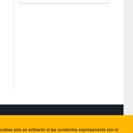
S
ookies solo se activarán si las consientes expresamente con el
lorca