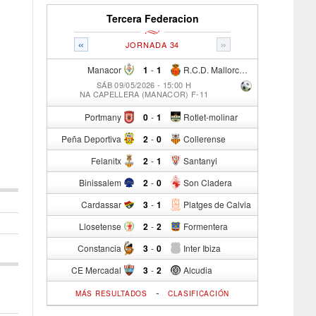
Tercera Federacion
«
»
JORNADA 34
Manacor
1
-
1
R.C.D. Mallorca Sad "B"
SÁB 09/05/2026 - 15:00 H
NA CAPELLERA (MANACOR) F-11
Portmany
0
-
1
Rotlet-molinar
Peña Deportiva
2
-
0
Collerense
Felanitx
2
-
1
Santanyi
Binissalem
2
-
0
Son Cladera
Cardassar
3
-
1
Platges de Calvia
Llosetense
2
-
2
Formentera
Constancia
3
-
0
Inter Ibiza
CE Mercadal
3
-
2
Alcudia
-
MÁS RESULTADOS
CLASIFICACIÓN