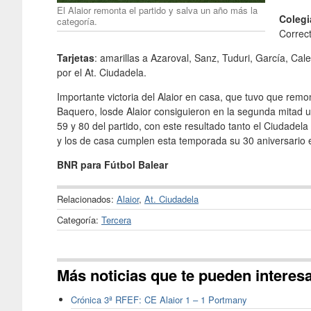
El Alaior remonta el partido y salva un año más la
Coleg
categoría.
Correct
Tarjetas
: amarillas a Azaroval, Sanz, Tuduri, García, Cal
por el At. Ciudadela.
Importante victoria del Alaior en casa, que tuvo que rem
Baquero, losde Alaior consiguieron en la segunda mitad 
59 y 80 del partido, con este resultado tanto el Ciudade
y los de casa cumplen esta temporada su 30 aniversario e
BNR para Fútbol Balear
Relacionados:
Alaior
,
At. Ciudadela
Categoría:
Tercera
Más noticias que te pueden interes
Crónica 3ª RFEF: CE Alaior 1 – 1 Portmany