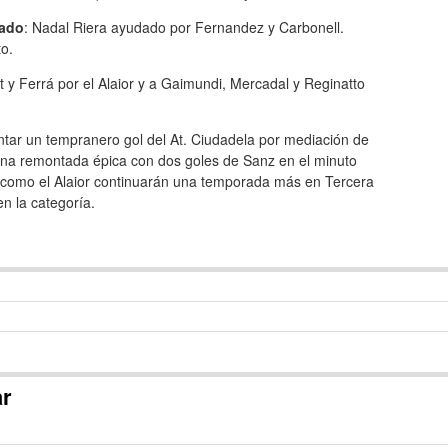
iado
: Nadal Riera ayudado por Fernandez y Carbonell.
o.
et y Ferrá por el Alaior y a Gaimundi, Mercadal y Reginatto
ontar un tempranero gol del At. Ciudadela por mediación de
una remontada épica con dos goles de Sanz en el minuto
la como el Alaior continuarán una temporada más en Tercera
n la categoría.
ar