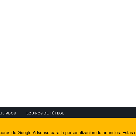
ULTADOS
EQUIPOS DE FÚTBOL
OS
CONECTA CON NOSOTROS
OTROS SERVICIO
erceros de Google Adsense para la personalización de anuncios. Estas c
lear
Facebook
Internet Rural Mal