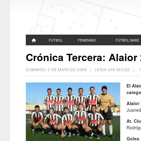
FÚTBOL
FEMENINO
FÚTBOL BASE
Crónica Tercera: Alaior
DOMINGO, 3 DE MAYO DE 2009
| LEÍDA 439 VECES |
El Ala
catego
Alaior
Juaned
At. Ci
Rodrig
Goles