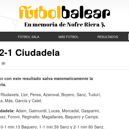
En memoria de Nofre Riera
FÚTBOL SALA
MÁS FÚTBOL
RESULTADOS
 2-1 Ciudadela
1
ior con este resultado salva matematicamente la
ría.
: Riudavets, Llor, Perea, Azaroval, Boyero, Sanz, Tudurí,
a, Más, García y Calet.
udadela:
Adam, Gaimundi, Lucas, Mercadal, Gasparini,
uez, Foroni, Reginatto, Magallanes, Baquero y Camps.
: 0-1 min.13 Baquero, 1-1 min.59 Sanz y 2-1 min 80 Sanz.