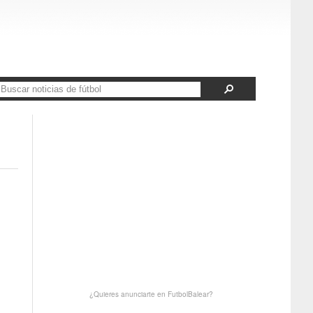
¿Quieres anunciarte en FutbolBalear?