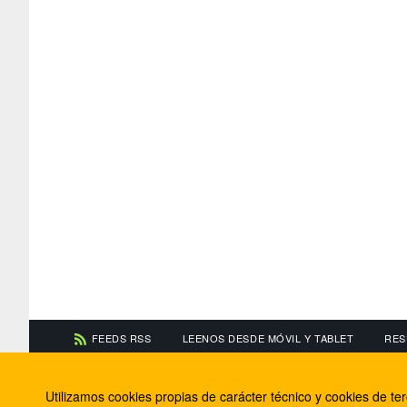
FEEDS RSS
LEENOS DESDE MÓVIL Y TABLET
RES
CONTACTA CON NOSOTROS
ACERCA DE NOSOTR
Utilizamos cookies propias de carácter técnico y cookies de t
Información de contacto
El equipo de FútbolBa