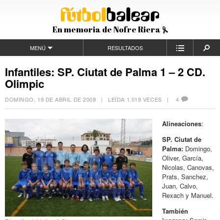
En memoria de Nofre Riera
MENÚ
RESULTADOS
Infantiles: SP. Ciutat de Palma 1 – 2 CD.
Olimpic
DOMINGO, 19 DE ABRIL DE 2009
| LEÍDA 1.019 VECES |
4
Alineaciones
:
SP. Ciutat de
Palma:
Domingo,
Oliver, García,
Nicolas, Canovas,
Prats, Sanchez,
Juan, Calvo,
Rexach y Manuel.
También