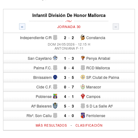
Infantil División De Honor Mallorca
«
»
JORNADA 30
Independiente C/R
2
-
2
Constancia
DOM 24/05/2026 - 12:15 H
ANTONIANA F-11
San Cayetano
1
-
3
Penya Arrabal
Palma F.C.
0
-
4
RCD Mallorca
Binissalem
3
-
5
SP. Ciutat de Palma
Cide C.F.
0
-
7
Manacor
Poblense
4
-
1
Campos
Atº Baleares
5
-
3
S D La Salle Atº
Rtvº. Son Caliu
4
-
0
Ferriolense
-
MÁS RESULTADOS
CLASIFICACIÓN