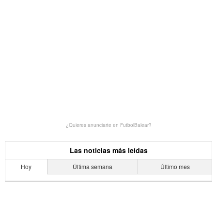
¿Quieres anunciarte en FutbolBalear?
Las noticias más leídas
Hoy
Última semana
Último mes