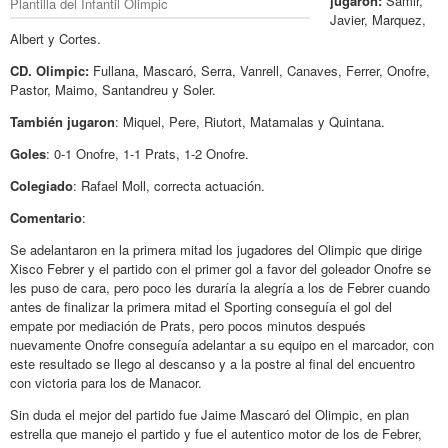
jugaron:
Samir,
Plantilla del Infantil Olimpic
Javier, Marquez,
Albert y Cortes.
CD. Olimpic:
Fullana, Mascaró, Serra, Vanrell, Canaves, Ferrer, Onofre,
Pastor, Maimo, Santandreu y Soler.
También jugaron
: Miquel, Pere, Riutort, Matamalas y Quintana.
Goles
: 0-1 Onofre, 1-1 Prats, 1-2 Onofre.
Colegiado
: Rafael Moll, correcta actuación.
Comentario
:
Se adelantaron en la primera mitad los jugadores del Olimpic que dirige
Xisco Febrer y el partido con el primer gol a favor del goleador Onofre se
les puso de cara, pero poco les duraría la alegría a los de Febrer cuando
antes de finalizar la primera mitad el Sporting conseguía el gol del
empate por mediación de Prats, pero pocos minutos después
nuevamente Onofre conseguía adelantar a su equipo en el marcador, con
este resultado se llego al descanso y a la postre al final del encuentro
con victoria para los de Manacor.
Sin duda el mejor del partido fue Jaime Mascaró del Olimpic, en plan
estrella que manejo el partido y fue el autentico motor de los de Febrer,