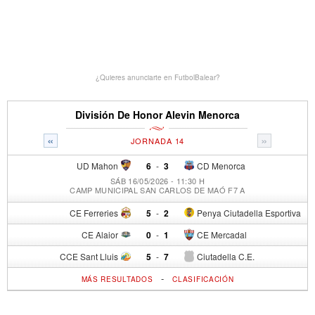
¿Quieres anunciarte en FutbolBalear?
División De Honor Alevin Menorca
«
»
JORNADA 14
UD Mahon
6
-
3
CD Menorca
SÁB 16/05/2026 - 11:30 H
CAMP MUNICIPAL SAN CARLOS DE MAÓ F7 A
CE Ferreries
5
-
2
Penya Ciutadella Esportiva
CE Alaior
0
-
1
CE Mercadal
CCE Sant Lluis
5
-
7
Ciutadella C.E.
-
MÁS RESULTADOS
CLASIFICACIÓN