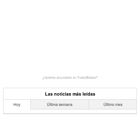
¿Quieres anunciarte en FutbolBalear?
Las noticias más leídas
Hoy
Última semana
Último mes