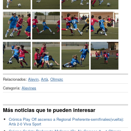
Relacionados:
Alevin
,
Artà
,
Olimpic
Categoría:
Alevines
Más noticias que te pueden interesar
Crónica Play Off ascenso a Regional Preferente-semifinales(vuelta):
Artà 2-0 Viva Sport