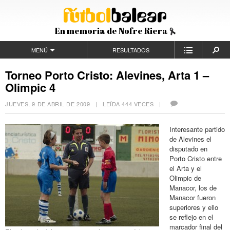
En memoria de Nofre Riera
MENÚ
RESULTADOS
Torneo Porto Cristo: Alevines, Arta 1 –
Olimpic 4
JUEVES, 9 DE ABRIL DE 2009
| LEÍDA 444 VECES |
Interesante partido
de Alevines el
disputado en
Porto Cristo entre
el Arta y el
Olimpic de
Manacor, los de
Manacor fueron
superiores y ello
se reflejo en el
marcador final del