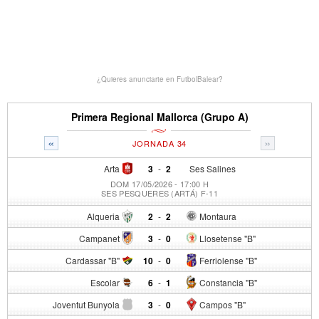
¿Quieres anunciarte en FutbolBalear?
Primera Regional Mallorca (Grupo A)
«
»
JORNADA 34
Arta
3
-
2
Ses Salines
DOM 17/05/2026 - 17:00 H
SES PESQUERES (ARTÁ) F-11
Alqueria
2
-
2
Montaura
Campanet
3
-
0
Llosetense "B"
Cardassar "B"
10
-
0
Ferriolense "B"
Escolar
6
-
1
Constancia "B"
Joventut Bunyola
3
-
0
Campos "B"