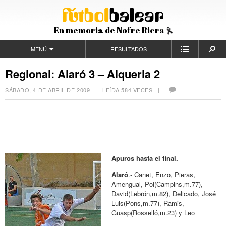
En memoria de Nofre Riera
MENÚ
RESULTADOS
Regional: Alaró 3 – Alqueria 2
SÁBADO, 4 DE ABRIL DE 2009
| LEÍDA 584 VECES |
Apuros hasta el final.
Alaró
.- Canet, Enzo, Pieras,
Amengual, Pol(Campins,m.77),
David(Lebrón,m.82), Delicado, José
Luis(Pons,m.77), Ramis,
Guasp(Rosselló,m.23) y Leo