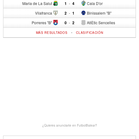
Maria de La Salut
1
-
4
Cala D'or
Vilafranca
2
-
1
Binissalem "B"
Porreres "B"
0
-
2
AtlÈtic Sencelles
-
MÁS RESULTADOS
CLASIFICACIÓN
¿Quieres anunciarte en FutbolBalear?