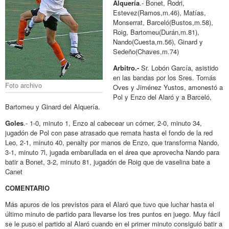
Alquería
.- Bonet, Rodri,
Estevez(Ramos,m.46), Matías,
Monserrat, Barceló(Bustos,m.58),
Roig, Bartomeu(Durán,m.81),
Nando(Cuesta,m.56), Ginard y
Sedeño(Chaves,m.74)
Arbitro.-
Sr. Lobón García, asistido
en las bandas por los Sres. Tomás
Foto archivo
Oves y Jiménez Yustos, amonestó a
Pol y Enzo del Alaró y a Barceló,
Bartomeu y Ginard del Alquería.
Goles
.- 1-0, minuto 1, Enzo al cabecear un córner, 2-0, minuto 34,
jugadón de Pol con pase atrasado que remata hasta el fondo de la red
Leo, 2-1, minuto 40, penalty por manos de Enzo, que transforma Nando,
3-1, minuto 7l, jugada embarullada en el área que aprovecha Nando para
batir a Bonet, 3-2, minuto 81, jugadón de Roig que de vaselina bate a
Canet
COMENTARIO
Más apuros de los previstos para el Alaró que tuvo que luchar hasta el
último minuto de partido para llevarse los tres puntos en juego. Muy fácil
se le puso el partido al Alaró cuando en el primer minuto consiguió batir a