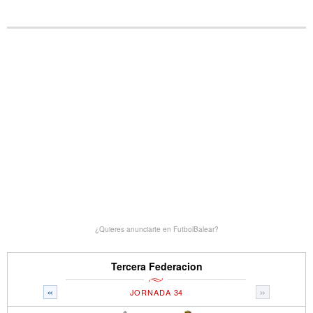
¿Quieres anunciarte en FutbolBalear?
Tercera Federacion
«
»
JORNADA 34