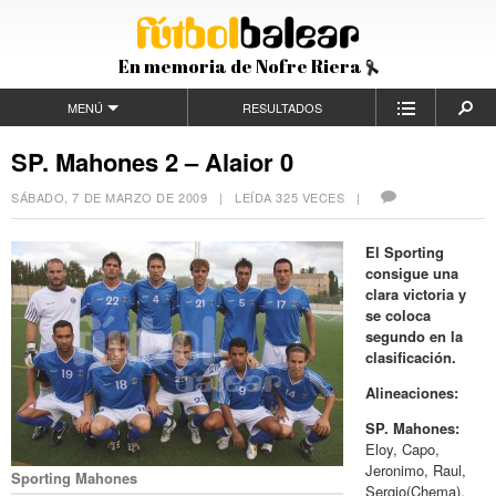
En memoria de Nofre Riera
MENÚ
RESULTADOS
SP. Mahones 2 – Alaior 0
SÁBADO, 7 DE MARZO DE 2009
| LEÍDA 325 VECES |
El Sporting
consigue una
clara victoria y
se coloca
segundo en la
clasificación.
Alineaciones:
SP. Mahones:
Eloy, Capo,
Jeronimo, Raul,
Sporting Mahones
Sergio(Chema),