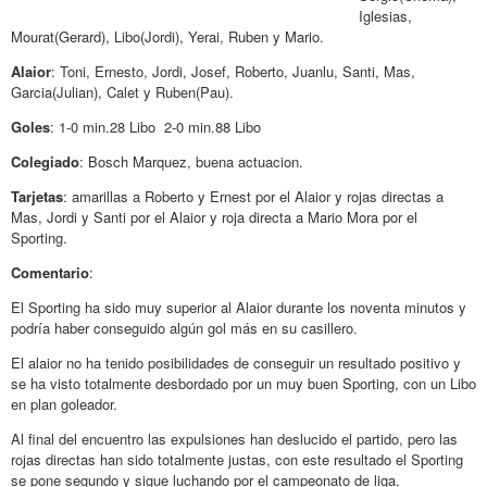
Iglesias,
Mourat(Gerard), Libo(Jordi), Yerai, Ruben y Mario.
Alaior
: Toni, Ernesto, Jordi, Josef, Roberto, Juanlu, Santi, Mas,
Garcia(Julian), Calet y Ruben(Pau).
Goles
: 1-0 min.28 Libo 2-0 min.88 Libo
Colegiado
: Bosch Marquez, buena actuacion.
Tarjetas
: amarillas a Roberto y Ernest por el Alaior y rojas directas a
Mas, Jordi y Santi por el Alaior y roja directa a Mario Mora por el
Sporting.
Comentario
:
El Sporting ha sido muy superior al Alaior durante los noventa minutos y
podría haber conseguido algún gol más en su casillero.
El alaior no ha tenido posibilidades de conseguir un resultado positivo y
se ha visto totalmente desbordado por un muy buen Sporting, con un Libo
en plan goleador.
Al final del encuentro las expulsiones han deslucido el partido, pero las
rojas directas han sido totalmente justas, con este resultado el Sporting
se pone segundo y sigue luchando por el campeonato de liga.