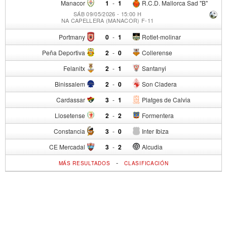
Manacor
1
-
1
R.C.D. Mallorca Sad "B"
SÁB 09/05/2026 - 15:00 H
NA CAPELLERA (MANACOR) F-11
Portmany
0
-
1
Rotlet-molinar
Peña Deportiva
2
-
0
Collerense
Felanitx
2
-
1
Santanyi
Binissalem
2
-
0
Son Cladera
Cardassar
3
-
1
Platges de Calvia
Llosetense
2
-
2
Formentera
Constancia
3
-
0
Inter Ibiza
CE Mercadal
3
-
2
Alcudia
-
MÁS RESULTADOS
CLASIFICACIÓN