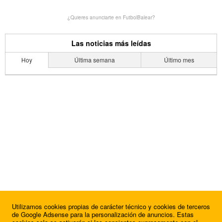
¿Quieres anunciarte en FutbolBalear?
Las noticias más leídas
Hoy
Última semana
Último mes
Utilizamos cookies propias de carácter técnico y cookies de terceros
de Google Adsense para la personalización de anuncios. Estas