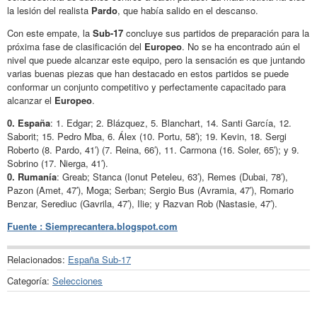
la lesión del realista
Pardo
, que había salido en el descanso.
Con este empate, la
Sub
-17
concluye sus partidos de preparación para la
próxima fase de clasificación del
Europeo
. No se ha encontrado aún el
nivel que puede alcanzar este equipo, pero la sensación es que juntando
varias buenas piezas que han destacado en estos partidos se puede
conformar un conjunto competitivo y perfectamente capacitado para
alcanzar el
Europeo
.
0. España
: 1. Edgar; 2. Blázquez, 5. Blanchart, 14. Santi García, 12.
Saborit; 15. Pedro Mba, 6. Álex (10. Portu, 58′); 19. Kevin, 18. Sergi
Roberto (8. Pardo, 41′) (7. Reina, 66′), 11. Carmona (16. Soler, 65′); y 9.
Sobrino (17. Nierga, 41′).
0. Rumanía
: Greab; Stanca (Ionut Peteleu, 63′), Remes (Dubai, 78′),
Pazon (Amet, 47′), Moga; Serban; Sergio Bus (Avramia, 47′), Romario
Benzar, Serediuc (Gavrila, 47′), Ilie; y Razvan Rob (Nastasie, 47′).
Fuente : Siemprecantera.blogspot.com
Relacionados:
España Sub-17
Categoría:
Selecciones