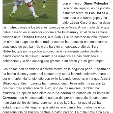
con el triunfo.
Ginés
Meléndez
,
técnico del equipo, no ha podido
estar presente en
Las Rozas
a
causa de una fuerte gripe y ha
sido
López
Caro
el que ha dado
las instrucciones a los jóvenes talentos españoles. Al contrario de lo que
había pasado en el anterior choque ante
Rumanía
y en el de la semana
pasada ante
Estados Unidos
, a la
Sub
-17
le ha costado mucho imponer
un ritmo de juego alto de entrada y eso se ha traducido en
escasísimas
ocasiones de gol. La más clara ha sido un cabezazo alto de
Sergi
Roberto
, que no ha podido aprovechar un excelente centro desde la
banda derecha de
Kevin
Lacruz
. Los rumanos se han dedicado a
defenderse y lo han conseguido gracias a su orden y a su gran ímpetu.
Las cosas han cambiado diametralmente en la segunda parte.
España
se
ha hecho dueño y señor del encuentro y se ha lanzado definitivamente a
por el triunfo. Ha funcionado con éxito la banda derecha, en la que
Albert
Blázquez
y
Kevin
Lacruz
han formado una
interesantísima
pareja. La
posición más adelantada de
Álex
, uno de los mejores, también ha
ayudado. La opción más clara de la
Selección
ha estado en las botas de
Carmona
, que ha disparado al cuerpo del portero después de una buena
maniobra dentro del área, pero no ha sido la única, ya que el gol ha
estado a punto de llegar en posteriores acercamientos, varios de ellos
consecuencia de buenos centros a balón parado. La mala noticia ha sido