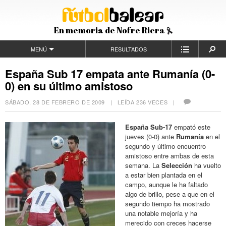
En memoria de Nofre Riera
MENÚ
RESULTADOS
España Sub 17 empata ante Rumanía (0-
0) en su último amistoso
SÁBADO, 28 DE FEBRERO DE 2009
| LEÍDA 236 VECES |
España
Sub
-17
empató este
jueves (0-0) ante
Rumanía
en el
segundo y último encuentro
amistoso entre ambas de esta
semana. La
Selección
ha vuelto
a estar bien plantada en el
campo, aunque le ha faltado
algo de brillo, pese a que en el
segundo tiempo ha mostrado
una notable mejoría y ha
merecido con creces hacerse