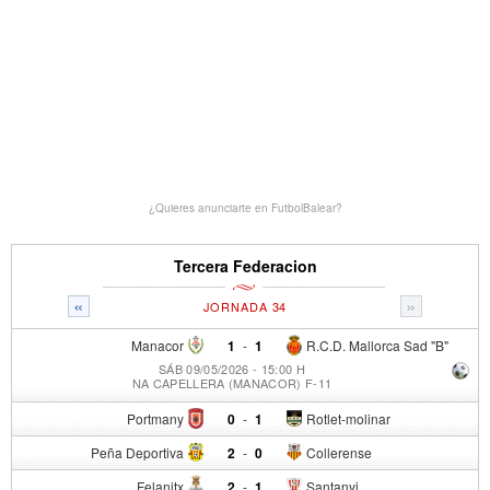
¿Quieres anunciarte en FutbolBalear?
Tercera Federacion
«
»
JORNADA 34
Manacor
1
-
1
R.C.D. Mallorca Sad "B"
SÁB 09/05/2026 - 15:00 H
NA CAPELLERA (MANACOR) F-11
Portmany
0
-
1
Rotlet-molinar
Peña Deportiva
2
-
0
Collerense
Felanitx
2
-
1
Santanyi