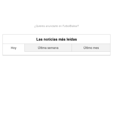
¿Quieres anunciarte en FutbolBalear?
Las noticias más leídas
Hoy
Última semana
Último mes