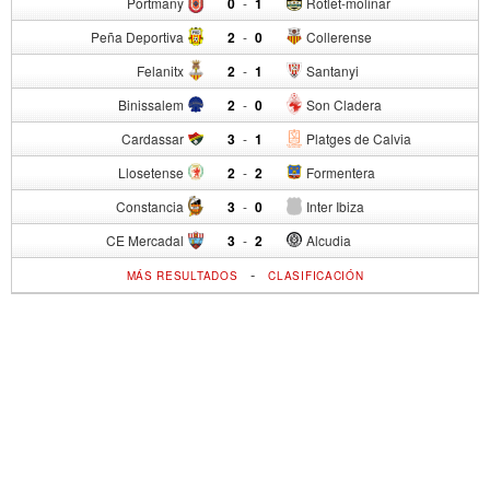
Portmany
0
-
1
Rotlet-molinar
Peña Deportiva
2
-
0
Collerense
Felanitx
2
-
1
Santanyi
Binissalem
2
-
0
Son Cladera
Cardassar
3
-
1
Platges de Calvia
Llosetense
2
-
2
Formentera
Constancia
3
-
0
Inter Ibiza
CE Mercadal
3
-
2
Alcudia
-
MÁS RESULTADOS
CLASIFICACIÓN