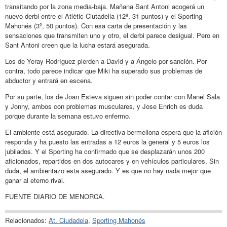
transitando por la zona media-baja. Mañana Sant Antoni acogerá un
nuevo derbi entre el Atlètic Ciutadella (12º, 31 puntos) y el Sporting
Mahonés (3º, 50 puntos). Con esa carta de presentación y las
sensaciones que transmiten uno y otro, el derbi parece desigual. Pero en
Sant Antoni creen que la lucha estará asegurada.
Los de Yeray Rodríguez pierden a David y a Ángelo por sanción. Por
contra, todo parece indicar que Miki ha superado sus problemas de
abductor y entrará en escena.
Por su parte, los de Joan Esteva siguen sin poder contar con Manel Sala
y Jonny, ambos con problemas musculares, y Jose Enrich es duda
porque durante la semana estuvo enfermo.
El ambiente está asegurado. La directiva bermellona espera que la afición
responda y ha puesto las entradas a 12 euros la general y 5 euros los
jubilados. Y el Sporting ha confirmado que se desplazarán unos 200
aficionados, repartidos en dos autocares y en vehículos particulares. Sin
duda, el ambientazo esta asegurado. Y es que no hay nada mejor que
ganar al eterno rival.
FUENTE DIARIO DE MENORCA.
Relacionados:
At. Ciudadela
,
Sporting Mahonés