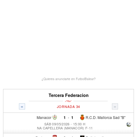
¿Quieres anunciarte en FutbolBalear?
Tercera Federacion
«
»
JORNADA 34
Manacor
1
-
1
R.C.D. Mallorca Sad "B"
SÁB 09/05/2026 - 15:00 H
NA CAPELLERA (MANACOR) F-11