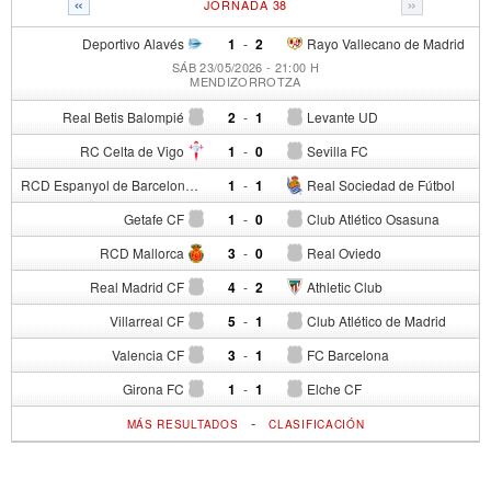
«
»
JORNADA 38
Deportivo Alavés
1
-
2
Rayo Vallecano de Madrid
SÁB 23/05/2026 - 21:00 H
MENDIZORROTZA
Real Betis Balompié
2
-
1
Levante UD
RC Celta de Vigo
1
-
0
Sevilla FC
RCD Espanyol de Barcelona
1
-
1
Real Sociedad de Fútbol
Getafe CF
1
-
0
Club Atlético Osasuna
RCD Mallorca
3
-
0
Real Oviedo
Real Madrid CF
4
-
2
Athletic Club
Villarreal CF
5
-
1
Club Atlético de Madrid
Valencia CF
3
-
1
FC Barcelona
Girona FC
1
-
1
Elche CF
-
MÁS RESULTADOS
CLASIFICACIÓN