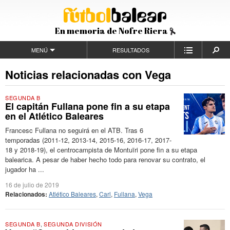
En memoria de Nofre Riera
MENÚ
RESULTADOS
Noticias relacionadas con Vega
SEGUNDA B
El capitán Fullana pone fin a su etapa
en el Atlético Baleares
Francesc Fullana no seguirá en el ATB. Tras 6
temporadas (2011-12, 2013-14, 2015-16, 2016-17, 2017-
18 y 2018-19), el centrocampista de Montuïri pone fin a su etapa
balearica. A pesar de haber hecho todo para renovar su contrato, el
jugador ha ...
16 de julio de 2019
Relacionados:
Atlético Baleares
,
Carl
,
Fullana
,
Vega
SEGUNDA B
,
SEGUNDA DIVISIÓN