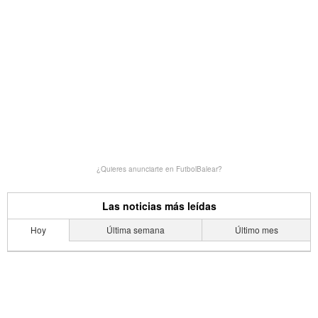
¿Quieres anunciarte en FutbolBalear?
Las noticias más leídas
Hoy
Última semana
Último mes