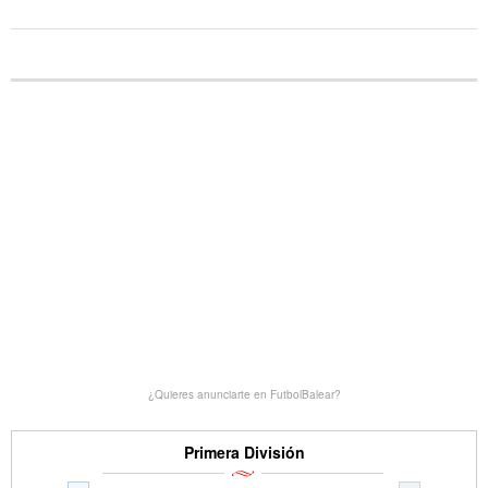
¿Quieres anunciarte en FutbolBalear?
Primera División