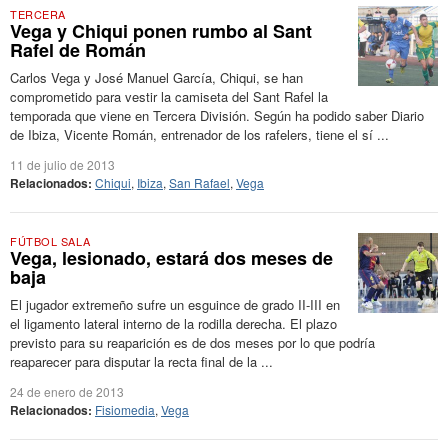
TERCERA
Vega y Chiqui ponen rumbo al Sant
Rafel de Román
Carlos Vega y José Manuel García, Chiqui, se han
comprometido para vestir la camiseta del Sant Rafel la
temporada que viene en Tercera División. Según ha podido saber Diario
de Ibiza, Vicente Román, entrenador de los rafelers, tiene el sí ...
11 de julio de 2013
Relacionados:
Chiqui
,
Ibiza
,
San Rafael
,
Vega
FÚTBOL SALA
Vega, lesionado, estará dos meses de
baja
El jugador extremeño sufre un esguince de grado II-III en
el ligamento lateral interno de la rodilla derecha. El plazo
previsto para su reaparición es de dos meses por lo que podría
reaparecer para disputar la recta final de la ...
24 de enero de 2013
Relacionados:
Fisiomedia
,
Vega