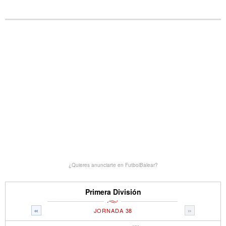
¿Quieres anunciarte en FutbolBalear?
Primera División
«
»
JORNADA 38