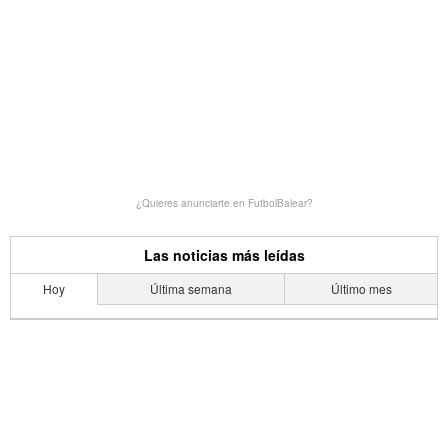
¿Quieres anunciarte en FutbolBalear?
Las noticias más leídas
Hoy
Última semana
Último mes