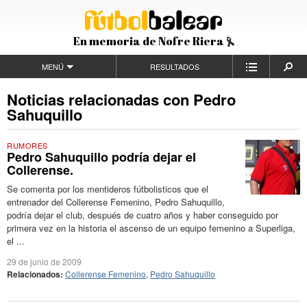
En memoria de Nofre Riera
MENÚ
RESULTADOS
Noticias relacionadas con Pedro
Sahuquillo
RUMORES
Pedro Sahuquillo podría dejar el
Collerense.
Se comenta por los mentideros fútbolisticos que el
entrenador del Collerense Femenino, Pedro Sahuquillo,
podría dejar el club, después de cuatro años y haber conseguido por
primera vez en la historia el ascenso de un equipo femenino a Superliga,
el ...
29 de junio de 2009
Relacionados:
Collerense Femenino
,
Pedro Sahuquillo