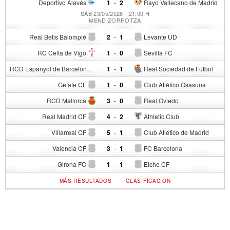
Deportivo Alavés
1
-
2
Rayo Vallecano de Madrid
SÁB 23/05/2026 - 21:00 H
MENDIZORROTZA
Real Betis Balompié
2
-
1
Levante UD
RC Celta de Vigo
1
-
0
Sevilla FC
RCD Espanyol de Barcelona
1
-
1
Real Sociedad de Fútbol
Getafe CF
1
-
0
Club Atlético Osasuna
RCD Mallorca
3
-
0
Real Oviedo
Real Madrid CF
4
-
2
Athletic Club
Villarreal CF
5
-
1
Club Atlético de Madrid
Valencia CF
3
-
1
FC Barcelona
Girona FC
1
-
1
Elche CF
-
MÁS RESULTADOS
CLASIFICACIÓN