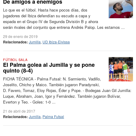
De amigos a enemigos
Lo que es el fútbol. Hasta hace pocos días, dos
jugadores del Ibiza defendían su escudo a capa y
espada en el Grupo IV de Segunda División B y ahora
serán rivales del conjunto que entrena Andrés Palop. Les estamos ...
29 de enero de 2019
Relacionados:
Jumilla
,
UD Ibiza-Eivissa
FÚTBOL SALA
El Palma golea al Jumilla y se pone
quinto (8-4)
FICHA TÉCNICA - Palma Futsal: N. Sarmiento, Vadillo,
Joselito, Chicho y Maico. También jugaron Paradynski,
D. Favero, Tomaz, Eloy Rojas, Éder y Pope. - Bodegas Juan Gil Jumilla:
Luque, Abraham, Joan, Igor y Fernández. También jugaron Bolívar,
Everton y Teo. - Goles: 1-0 ...
21 de abril de 2017
Relacionados:
Jumilla
,
Palma Futsal