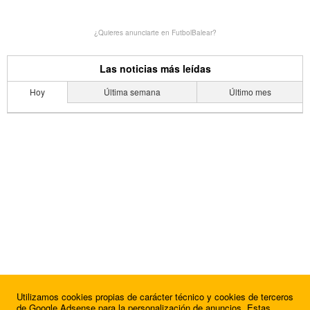
¿Quieres anunciarte en FutbolBalear?
Las noticias más leídas
Hoy
Última semana
Último mes
Utilizamos cookies propias de carácter técnico y cookies de terceros
de Google Adsense para la personalización de anuncios. Estas