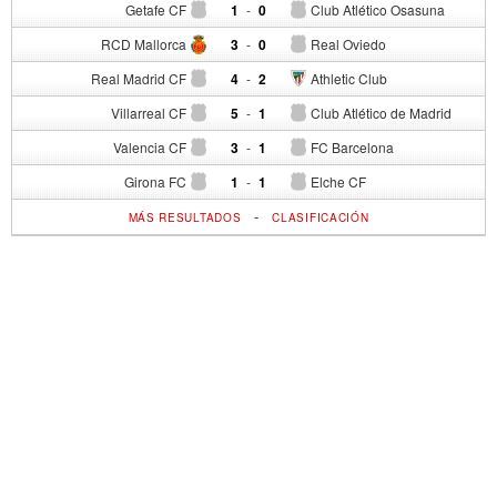
Getafe CF
1
-
0
Club Atlético Osasuna
RCD Mallorca
3
-
0
Real Oviedo
Real Madrid CF
4
-
2
Athletic Club
Villarreal CF
5
-
1
Club Atlético de Madrid
Valencia CF
3
-
1
FC Barcelona
Girona FC
1
-
1
Elche CF
-
MÁS RESULTADOS
CLASIFICACIÓN