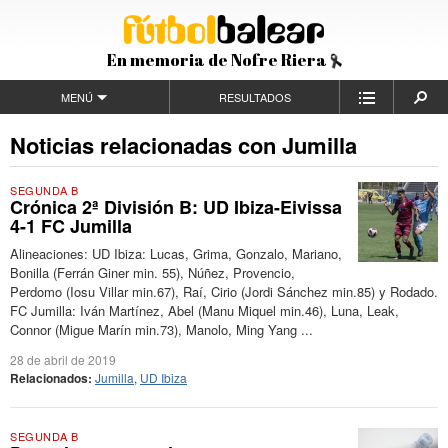
En memoria de Nofre Riera
MENÚ
RESULTADOS
Noticias relacionadas con Jumilla
SEGUNDA B
Crónica 2ª División B: UD Ibiza-Eivissa
4-1 FC Jumilla
Alineaciones: UD Ibiza: Lucas, Grima, Gonzalo, Mariano,
Bonilla (Ferrán Giner min. 55), Núñez, Provencio,
Perdomo (Iosu Villar min.67), Raí, Cirio (Jordi Sánchez min.85) y Rodado.
FC Jumilla: Iván Martínez, Abel (Manu Miquel min.46), Luna, Leak,
Connor (Migue Marín min.73), Manolo, Ming Yang ...
28 de abril de 2019
Relacionados:
Jumilla
,
UD Ibiza
SEGUNDA B