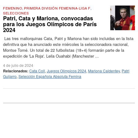
FEMENINO
,
PRIMERA DIVISIÓN FEMENINA-LIGA F
,
SELECCIONES
Patri, Cata y Mariona, convocadas
para los Juegos Olímpicos de París
2024
Las tres mallorquinas Cata, Patri y Mariona han sido incluidas en la lista
definitiva que ha anunciado este miércoles la seleccionadora nacional,
Montse Tomé. Un total de 22 futbolistas (18+4) formarán parte de la
expedición de 'La Roja'. Leila Ouahabi (Manchester ...
4 de julio de 2024
Relacionados:
Cata Coll
,
Juegos Olimpicos 2024
,
Mariona Caldentey
,
Patri
Guijarro
,
Selección Española Absoluta Femina