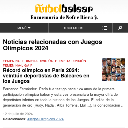
En memoria de Nofre Riera
MENÚ
RESULTADOS
Noticias relacionadas con Juegos
Olimpicos 2024
FEMENINO
,
PRIMERA DIVISIÓN
,
PRIMERA DIVISIÓN
FEMENINA-LIGA F
Récord olímpico en París 2024:
veintiún deportistas de Baleares en
los Juegos
Fernando Fernández. París fue testigo hace 124 años de la primera
participación olímpica balear y esta vez presenciará la mayor cifra de
deportistas isleños en toda la historia de los Juegos. El adiós de la
generación de oro (Rudy, Nadal, Alba Torrens, Llull...), la consolidación ...
12 de julio de 2024
Relacionados:
Juegos Olimpicos 2024