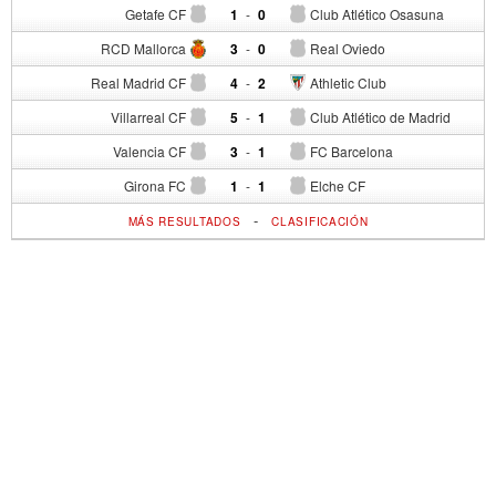
Getafe CF
1
-
0
Club Atlético Osasuna
RCD Mallorca
3
-
0
Real Oviedo
Real Madrid CF
4
-
2
Athletic Club
Villarreal CF
5
-
1
Club Atlético de Madrid
Valencia CF
3
-
1
FC Barcelona
Girona FC
1
-
1
Elche CF
-
MÁS RESULTADOS
CLASIFICACIÓN