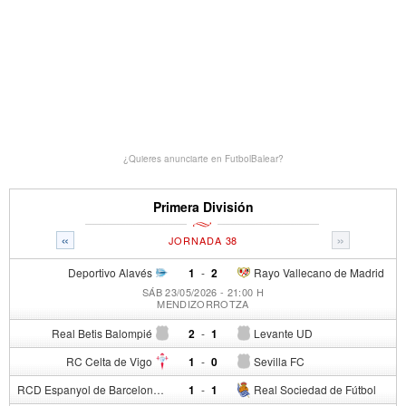
¿Quieres anunciarte en FutbolBalear?
Primera División
«
»
JORNADA 38
Deportivo Alavés
1
-
2
Rayo Vallecano de Madrid
SÁB 23/05/2026 - 21:00 H
MENDIZORROTZA
Real Betis Balompié
2
-
1
Levante UD
RC Celta de Vigo
1
-
0
Sevilla FC
RCD Espanyol de Barcelona
1
-
1
Real Sociedad de Fútbol