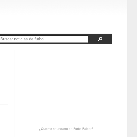
¿Quieres anunciarte en FutbolBalear?