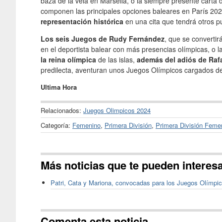
baza de la vela en Marsella, o la siempre presente carta de
componen las principales opciones baleares en París 20
representación histórica
en una cita que tendrá otros p
Los seis Juegos de Rudy Fernández
, que se convertir
en el deportista balear con más presencias olímpicas, o l
la reina olímpica
de las islas,
además del adiós de Raf
predilecta, aventuran unos Juegos Olímpicos cargados d
Ultima Hora
Relacionados:
Juegos Olimpicos 2024
Categoría:
Femenino
,
Primera División
,
Primera División Feme
Más noticias que te pueden interes
Patri, Cata y Mariona, convocadas para los Juegos Olímpi
Comenta esta noticia