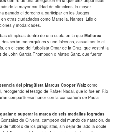
cos
dentro de una delegación en la que diez deportistas
demás de la mayor cantidad de olímpicos, la mayor
ha ganado el derecho a participar en los Juegos
 en otras ciudadades como Marsella, Nantes, Lille o
ciones y modalidades.
bas olímpicas dentro de una cuota en la que
Mallorca
; dos serán menorquines y uno ibicenco, casualmente el
, en el caso del futbolista Omar de la Cruz, que vestirá la
sos de John García Thompson o Mateo Sanz, que fueron
esencia del piragüista Marcus Cooper Walz
como
l
, recogiendo el testigo de Rafael Nadal, que lo fue en Río
 harán compartir ese honor con la compañera de Paula
gualar o superar la marca de seis medallas logradas
 González de Oliveira, campeón del mundo de natación, de
 de fútbol o de los piragüistas, sin dejar de lado la doble