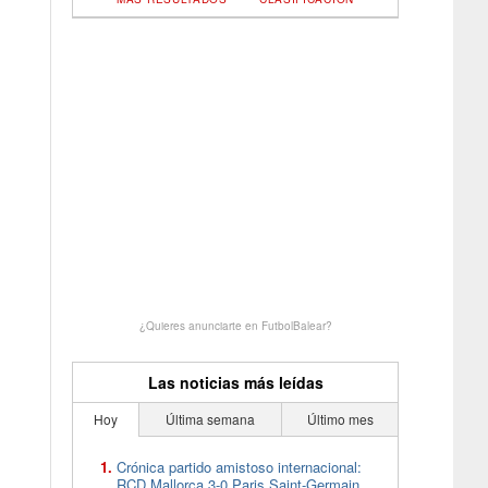
¿Quieres anunciarte en FutbolBalear?
Las noticias más leídas
Hoy
Última semana
Último mes
Crónica partido amistoso internacional:
RCD Mallorca 3-0 Paris Saint-Germain