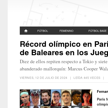
FÚTBOL
FEMENINO
FÚTBOL BASE
Récord olímpico en Parí
de Baleares en los Jue
Diez de ellos repiten respecto a Tokio y siet
abanderado mallorquín: Marcus Cooper Wal
VIERNES, 12 DE JULIO DE 2024
| LEÍDA 445 VECES |
Ferna
París 
olímpi