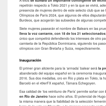
A ellos
se sumará un importante contingente de técni
repetirán respecto a Tokio 2021 y en la que se vivirá, a
presencia de mujeres dentro de este selecto club que se 
Olímpicos de París 2024, que algunos de ellos disputarán
Burdeos, que acogerán las subsedes de algunas competi
Siete mujeres pasearán el nombre de Balears en las prue
lleva la voz cantante, con 18 de los 21 seleccionados
único que competirá defendiendo los intereses de otro país
camiseta de la República Dominicana, siguiendo los pa
olímpicos con Gran Bretaña y Suiza, respectivamente.
Inauguración
El primer gran aliciente para la ‘armada’ balear será
la pr
abanderado del equipo español en la ceremonia inaugura
2016. Sus dos medallas, oro en Río y plata en Tokio, la
Barceló en el 49erFX español, Támara Echegoyen.
Esa calidad de ‘los veintiuno de París’ permite soñar con
i
en Río de Janeiro
hace ocho años. El potencial de Hugo
la misma manera que la fiabilidad de la selección femenina