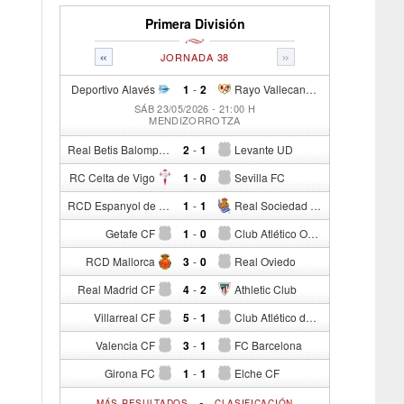
Primera División
«
»
JORNADA 38
Deportivo Alavés
1
-
2
Rayo Vallecano de Madrid
SÁB 23/05/2026 - 21:00 H
MENDIZORROTZA
Real Betis Balompié
2
-
1
Levante UD
RC Celta de Vigo
1
-
0
Sevilla FC
RCD Espanyol de Barcelona
1
-
1
Real Sociedad de Fútbol
Getafe CF
1
-
0
Club Atlético Osasuna
RCD Mallorca
3
-
0
Real Oviedo
Real Madrid CF
4
-
2
Athletic Club
Villarreal CF
5
-
1
Club Atlético de Madrid
Valencia CF
3
-
1
FC Barcelona
Girona FC
1
-
1
Elche CF
-
MÁS RESULTADOS
CLASIFICACIÓN