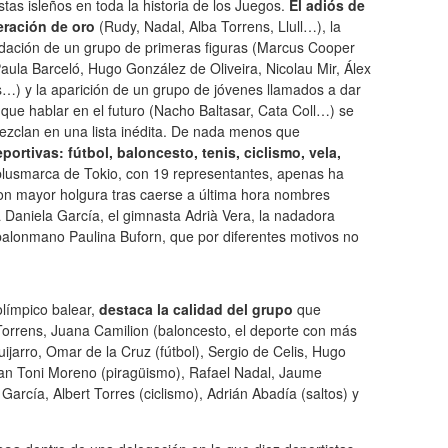
stas isleños en toda la historia de los Juegos.
El adiós de
eración de oro
(Rudy, Nadal, Alba Torrens, Llull…), la
idación de un grupo de primeras figuras (Marcus Cooper
aula Barceló, Hugo González de Oliveira, Nicolau Mir, Álex
…) y la aparición de un grupo de jóvenes llamados a dar
ue hablar en el futuro (Nacho Baltasar, Cata Coll…) se
ezclan en una lista inédita. De nada menos que
rtivas: fútbol, baloncesto, tenis, ciclismo, vela,
plusmarca de Tokio, con 19 representantes, apenas ha
con mayor holgura tras caerse a última hora nombres
eta Daniela García, el gimnasta Adrià Vera, la nadadora
e balonmano Paulina Buforn, que por diferentes motivos no
 olímpico balear,
destaca la calidad del grupo
que
Torrens, Juana Camilion (baloncesto, el deporte con más
ijarro, Omar de la Cruz (fútbol), Sergio de Celis, Hugo
oan Toni Moreno (piragüismo), Rafael Nadal, Jaume
García, Albert Torres (ciclismo), Adrián Abadía (saltos) y