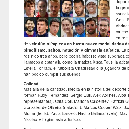
deporti
la gen
consol
Walz, P
Abrines
mucho q
entrem
de
veintiún olímpicos en hasta nueve modalidades depo
piragüismo, saltos, natación y gimnasia artística
. La 
resistido tres años, pero podría haberse visto superada 
llamados a estar allí, como la triatleta Xisca Tous, la atl
Estella Tonrath, el futbolista Chadi Riad o la jugadora d
han podido cumplir sus sueños.
Calidad
Más allá de la cantidad, inédita en la historia del deporte
forman Rudy Fernández, Sergio Llull, Álex Abrines, Alba 
representantes), Cata Coll, Mariona Caldentey, Patricia Gu
González de Oliveira (natación), Marcus Cooper Walz, J
Munar (tenis), Paula Barceló, Nacho Baltasar (vela), Mavi 
Nicolau Mir (gimnasia artística).