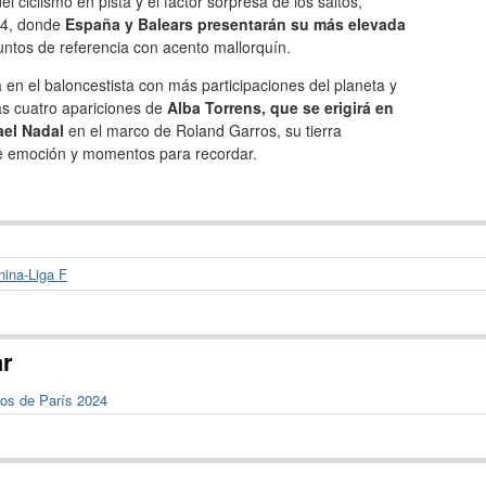
l ciclismo en pista y el factor sorpresa de los saltos,
24, donde
España y Balears presentarán su más elevada
untos de referencia con acento mallorquín.
á en el baloncestista con más participaciones del planeta y
as cuatro apariciones de
Alba Torrens, que se erigirá en
ael Nadal
en el marco de Roland Garros, su tierra
e emoción y momentos para recordar.
nina-Liga F
ar
cos de París 2024