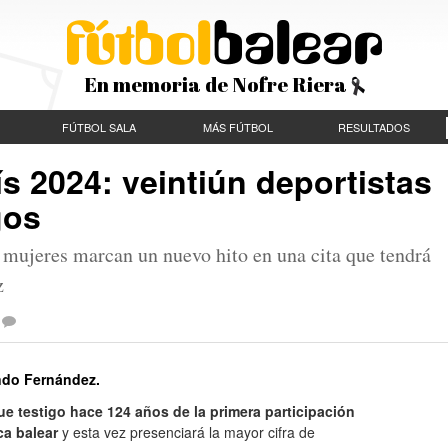
En memoria de Nofre Riera
FÚTBOL SALA
MÁS FÚTBOL
RESULTADOS
s 2024: veintiún deportistas
gos
e mujeres marcan un nuevo hito en una cita que tendrá
z
ndo Fernández.
fue testigo hace 124 años de la primera participación
ca balear
y esta vez presenciará la mayor cifra de