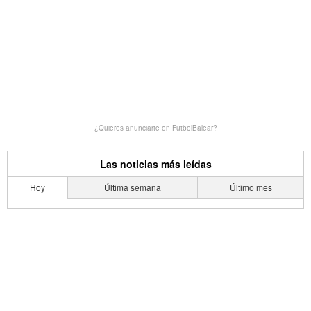
¿Quieres anunciarte en FutbolBalear?
Las noticias más leídas
Hoy
Última semana
Último mes