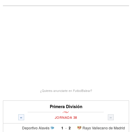
¿Quieres anunciarte en FutbolBalear?
Primera División
«
»
JORNADA 38
Deportivo Alavés
1
-
2
Rayo Vallecano de Madrid