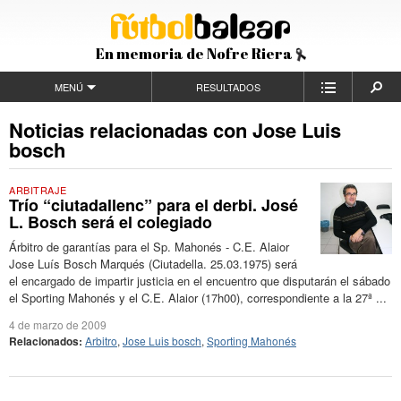
En memoria de Nofre Riera
MENÚ
RESULTADOS
Noticias relacionadas con Jose Luis
bosch
ARBITRAJE
Trío “ciutadallenc” para el derbi. José
L. Bosch será el colegiado
Árbitro de garantías para el Sp. Mahonés - C.E. Alaior
Jose Luís Bosch Marqués (Ciutadella. 25.03.1975) será
el encargado de impartir justicia en el encuentro que disputarán el sábado
el Sporting Mahonés y el C.E. Alaior (17h00), correspondiente a la 27ª ...
4 de marzo de 2009
Relacionados:
Arbitro
,
Jose Luis bosch
,
Sporting Mahonés