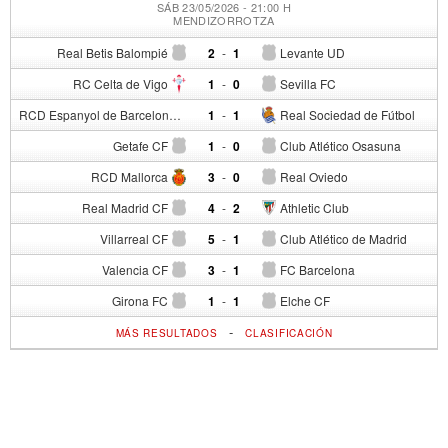
SÁB 23/05/2026 - 21:00 H
MENDIZORROTZA
Real Betis Balompié
2
-
1
Levante UD
RC Celta de Vigo
1
-
0
Sevilla FC
RCD Espanyol de Barcelona
1
-
1
Real Sociedad de Fútbol
Getafe CF
1
-
0
Club Atlético Osasuna
RCD Mallorca
3
-
0
Real Oviedo
Real Madrid CF
4
-
2
Athletic Club
Villarreal CF
5
-
1
Club Atlético de Madrid
Valencia CF
3
-
1
FC Barcelona
Girona FC
1
-
1
Elche CF
-
MÁS RESULTADOS
CLASIFICACIÓN