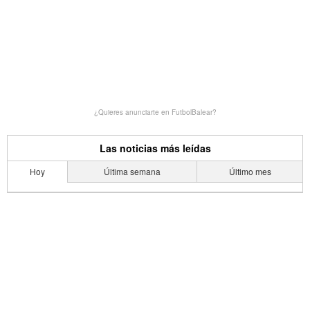
¿Quieres anunciarte en FutbolBalear?
Las noticias más leídas
Hoy
Última semana
Último mes