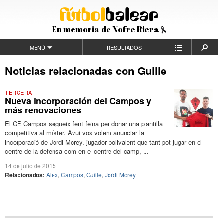
En memoria de Nofre Riera
MENÚ
RESULTADOS
Noticias relacionadas con Guille
TERCERA
Nueva incorporación del Campos y
más renovaciones
El CE Campos segueix fent feina per donar una plantilla
competitiva al míster. Avui vos volem anunciar la
incorporació de Jordi Morey, jugador polivalent que tant pot jugar en el
centre de la defensa com en el centre del camp, ...
14 de julio de 2015
Relacionados:
Alex
,
Campos
,
Guille
,
Jordi Morey