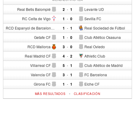
Real Betis Balompié
2
-
1
Levante UD
RC Celta de Vigo
1
-
0
Sevilla FC
RCD Espanyol de Barcelona
1
-
1
Real Sociedad de Fútbol
Getafe CF
1
-
0
Club Atlético Osasuna
RCD Mallorca
3
-
0
Real Oviedo
Real Madrid CF
4
-
2
Athletic Club
Villarreal CF
5
-
1
Club Atlético de Madrid
Valencia CF
3
-
1
FC Barcelona
Girona FC
1
-
1
Elche CF
-
MÁS RESULTADOS
CLASIFICACIÓN