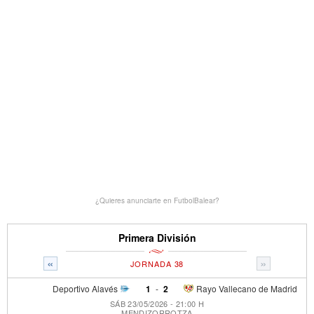
¿Quieres anunciarte en FutbolBalear?
Primera División
«
»
JORNADA 38
Deportivo Alavés
1
-
2
Rayo Vallecano de Madrid
SÁB 23/05/2026 - 21:00 H
MENDIZORROTZA