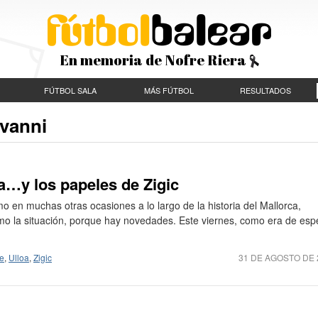
En memoria de Nofre Riera
FÚTBOL SALA
MÁS FÚTBOL
RESULTADOS
ovanni
a…y los papeles de Zigic
o en muchas otras ocasiones a lo largo de la historia del Mallorca,
o la situación, porque hay novedades. Este viernes, como era de espe
e
,
Ulloa
,
Zigic
31 DE AGOSTO DE 