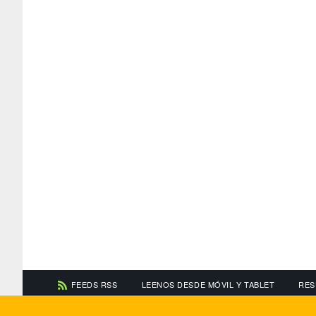
FEEDS RSS
LEENOS DESDE MÓVIL Y TABLET
RES