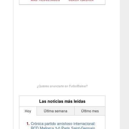
¿Quieres anunciarte en FutbolBalear?
Las noticias más leídas
Hoy
Última semana
Último mes
Crónica partido amistoso internacional:
RCD Mallorca 3-0 Paris Saint-Germain