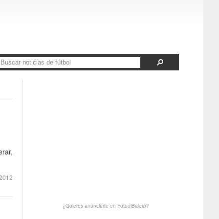
rar,
2012
¿Quieres anunciarte en FutbolBalear?