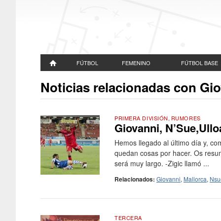
FÚTBOL
FEMENINO
FÚTBOL BASE
Noticias relacionadas con Gi
PRIMERA DIVISIÓN
,
RUMORES
Giovanni, N’Sue,Ullo
Hemos llegado al último día y, com
quedan cosas por hacer. Os resum
será muy largo. -Zigic llamó ...
Relacionados:
Giovanni
,
Mallorca
,
Nsu
TERCERA