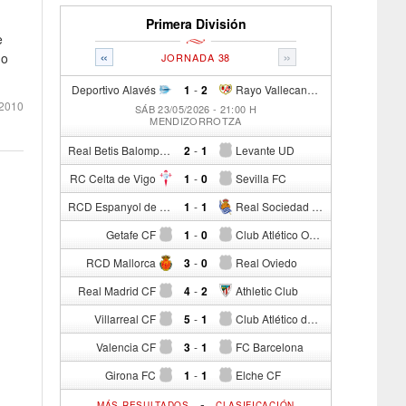
Primera División
e
«
»
do
JORNADA 38
Deportivo Alavés
1
-
2
Rayo Vallecano de Madrid
2010
SÁB 23/05/2026 - 21:00 H
MENDIZORROTZA
Real Betis Balompié
2
-
1
Levante UD
RC Celta de Vigo
1
-
0
Sevilla FC
RCD Espanyol de Barcelona
1
-
1
Real Sociedad de Fútbol
Getafe CF
1
-
0
Club Atlético Osasuna
RCD Mallorca
3
-
0
Real Oviedo
Real Madrid CF
4
-
2
Athletic Club
Villarreal CF
5
-
1
Club Atlético de Madrid
Valencia CF
3
-
1
FC Barcelona
Girona FC
1
-
1
Elche CF
-
MÁS RESULTADOS
CLASIFICACIÓN