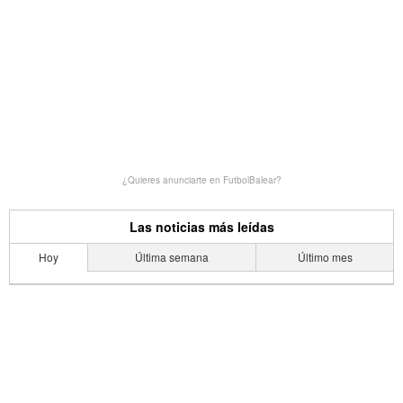
¿Quieres anunciarte en FutbolBalear?
Las noticias más leídas
Hoy
Última semana
Último mes