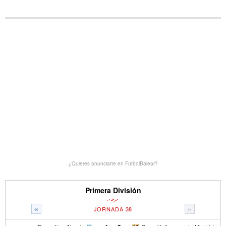
¿Quieres anunciarte en FutbolBalear?
Primera División
«
»
JORNADA 38