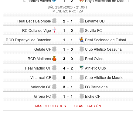
Deportivo Alavés
1
-
2
Rayo Vallecano de Madrid
SÁB 23/05/2026 - 21:00 H
MENDIZORROTZA
Real Betis Balompié
2
-
1
Levante UD
RC Celta de Vigo
1
-
0
Sevilla FC
RCD Espanyol de Barcelona
1
-
1
Real Sociedad de Fútbol
Getafe CF
1
-
0
Club Atlético Osasuna
RCD Mallorca
3
-
0
Real Oviedo
Real Madrid CF
4
-
2
Athletic Club
Villarreal CF
5
-
1
Club Atlético de Madrid
Valencia CF
3
-
1
FC Barcelona
Girona FC
1
-
1
Elche CF
-
MÁS RESULTADOS
CLASIFICACIÓN