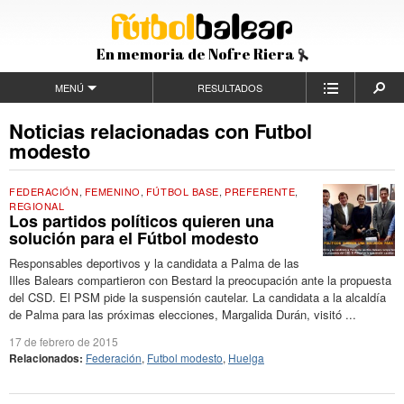
En memoria de Nofre Riera
MENÚ
RESULTADOS
Noticias relacionadas con Futbol
modesto
FEDERACIÓN
,
FEMENINO
,
FÚTBOL BASE
,
PREFERENTE
,
REGIONAL
Los partidos políticos quieren una
solución para el Fútbol modesto
Responsables deportivos y la candidata a Palma de las
Illes Balears compartieron con Bestard la preocupación ante la propuesta
del CSD. El PSM pide la suspensión cautelar. La candidata a la alcaldía
de Palma para las próximas elecciones, Margalida Durán, visitó ...
17 de febrero de 2015
Relacionados:
Federación
,
Futbol modesto
,
Huelga