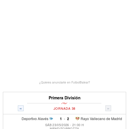
¿Quieres anunciarte en FutbolBalear?
Primera División
«
»
JORNADA 38
Deportivo Alavés
1
-
2
Rayo Vallecano de Madrid
SÁB 23/05/2026 - 21:00 H
MENDIZORROTZA