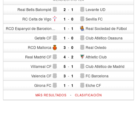
Real Betis Balompié
2
-
1
Levante UD
RC Celta de Vigo
1
-
0
Sevilla FC
RCD Espanyol de Barcelona
1
-
1
Real Sociedad de Fútbol
Getafe CF
1
-
0
Club Atlético Osasuna
RCD Mallorca
3
-
0
Real Oviedo
Real Madrid CF
4
-
2
Athletic Club
Villarreal CF
5
-
1
Club Atlético de Madrid
Valencia CF
3
-
1
FC Barcelona
Girona FC
1
-
1
Elche CF
-
MÁS RESULTADOS
CLASIFICACIÓN