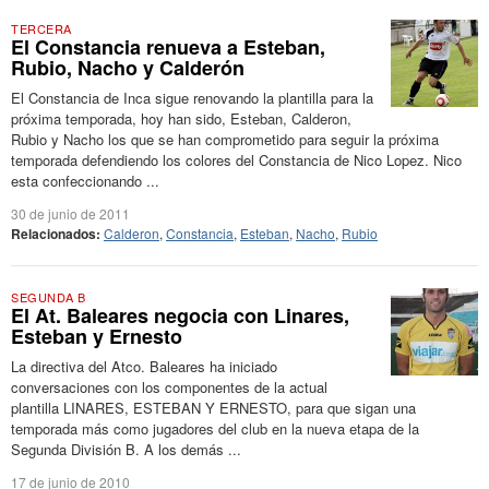
TERCERA
El Constancia renueva a Esteban,
Rubio, Nacho y Calderón
El Constancia de Inca sigue renovando la plantilla para la
próxima temporada, hoy han sido, Esteban, Calderon,
Rubio y Nacho los que se han comprometido para seguir la próxima
temporada defendiendo los colores del Constancia de Nico Lopez. Nico
esta confeccionando ...
30 de junio de 2011
Relacionados:
Calderon
,
Constancia
,
Esteban
,
Nacho
,
Rubio
SEGUNDA B
El At. Baleares negocia con Linares,
Esteban y Ernesto
La directiva del Atco. Baleares ha iniciado
conversaciones con los componentes de la actual
plantilla LINARES, ESTEBAN Y ERNESTO, para que sigan una
temporada más como jugadores del club en la nueva etapa de la
Segunda División B. A los demás ...
17 de junio de 2010