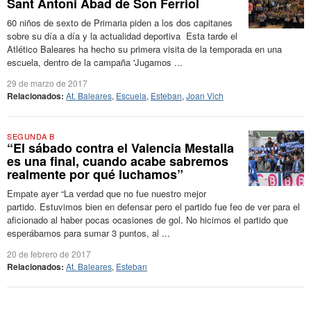
Sant Antoni Abad de Son Ferriol
60 niños de sexto de Primaria piden a los dos capitanes
sobre su día a día y la actualidad deportiva Esta tarde el
Atlético Baleares ha hecho su primera visita de la temporada en una
escuela, dentro de la campaña 'Jugamos ...
29 de marzo de 2017
Relacionados:
At. Baleares
,
Escuela
,
Esteban
,
Joan Vich
SEGUNDA B
“El sábado contra el Valencia Mestalla
es una final, cuando acabe sabremos
realmente por qué luchamos”
Empate ayer “La verdad que no fue nuestro mejor
partido. Estuvimos bien en defensar pero el partido fue feo de ver para el
aficionado al haber pocas ocasiones de gol. No hicimos el partido que
esperábamos para sumar 3 puntos, al ...
20 de febrero de 2017
Relacionados:
At. Baleares
,
Esteban