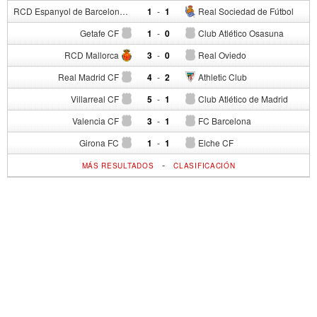
RCD Espanyol de Barcelona
1
-
1
Real Sociedad de Fútbol
Getafe CF
1
-
0
Club Atlético Osasuna
RCD Mallorca
3
-
0
Real Oviedo
Real Madrid CF
4
-
2
Athletic Club
Villarreal CF
5
-
1
Club Atlético de Madrid
Valencia CF
3
-
1
FC Barcelona
Girona FC
1
-
1
Elche CF
-
MÁS RESULTADOS
CLASIFICACIÓN