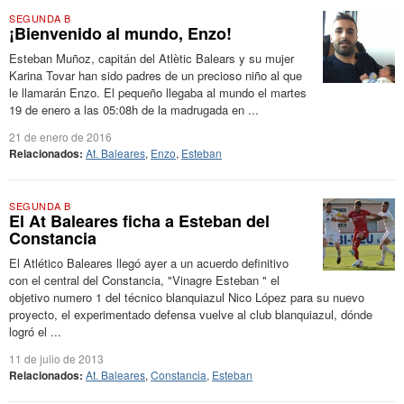
SEGUNDA B
¡Bienvenido al mundo, Enzo!
Esteban Muñoz, capitán del Atlètic Balears y su mujer
Karina Tovar han sido padres de un precioso niño al que
le llamarán Enzo. El pequeño llegaba al mundo el martes
19 de enero a las 05:08h de la madrugada en ...
21 de enero de 2016
Relacionados:
At. Baleares
,
Enzo
,
Esteban
SEGUNDA B
El At Baleares ficha a Esteban del
Constancia
El Atlético Baleares llegó ayer a un acuerdo definitivo
con el central del Constancia, "Vinagre Esteban " el
objetivo numero 1 del técnico blanquiazul Nico López para su nuevo
proyecto, el experimentado defensa vuelve al club blanquiazul, dónde
logró el ...
11 de julio de 2013
Relacionados:
At. Baleares
,
Constancia
,
Esteban