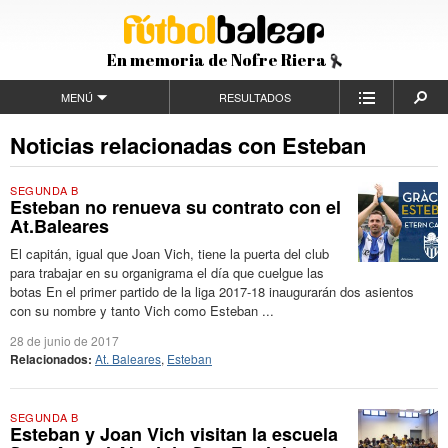
En memoria de Nofre Riera
MENÚ
RESULTADOS
Noticias relacionadas con Esteban
SEGUNDA B
Esteban no renueva su contrato con el
At.Baleares
El capitán, igual que Joan Vich, tiene la puerta del club
para trabajar en su organigrama el día que cuelgue las
botas En el primer partido de la liga 2017-18 inaugurarán dos asientos
con su nombre y tanto Vich como Esteban ...
28 de junio de 2017
Relacionados:
At. Baleares
,
Esteban
SEGUNDA B
Esteban y Joan Vich visitan la escuela