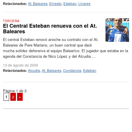
Relacionados:
At. Baleares
,
Ernesto
,
Esteban
,
Linares
TERCERA
El Central Esteban renueva con el At.
Baleares
El central Esteban renovó anoche su contrato con el At.
Baleares de Pere Mariano, un buen central que dará
mucha solidez defensiva al equipo Balearíco. El jugador que estaba en la
agenda del Constancia de Nico López y del Alcudia ...
13 de agosto de 2009
Relacionados:
Alcudia
,
At. Baleares
,
Constancia
,
Esteban
Página 1 de 2
1
2
»