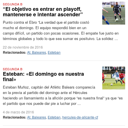
SEGUNDA B
“El objetivo es entrar en playoff,
mantenerse e intentar ascender”
Punto contra el Ebro “La verdad que el partido costó
mucho el domingo. El equipo respondió bien en un
campo difícil, un partido con pocas ocasiones. El empate fue justo en
términos globales y todo lo que sea sumar es posituivo. La solidez ...
22 de noviembre de 2016
Relacionados:
At. Baleares
,
Esteban
SEGUNDA B
Esteban: «El domingo es nuestra
final»
Esteban Muñoz, capitán del Atlètic Balears comparecía
en la previa al partido del domingo ante el Hércules
haciendo un llamamiento a la afición porque “es nuestra final” ya que “es
el partido que nos puede dar pie a luchar por ...
4 de marzo de 2016
Relacionados:
At. Baleares
,
Esteban
,
hercules-de-alicante-cf