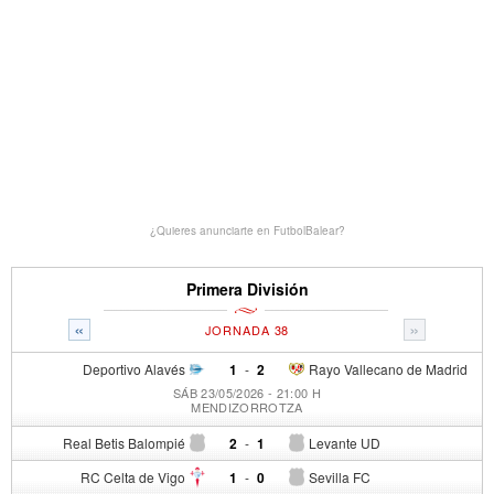
¿Quieres anunciarte en FutbolBalear?
Primera División
«
»
JORNADA 38
Deportivo Alavés
1
-
2
Rayo Vallecano de Madrid
SÁB 23/05/2026 - 21:00 H
MENDIZORROTZA
Real Betis Balompié
2
-
1
Levante UD
RC Celta de Vigo
1
-
0
Sevilla FC