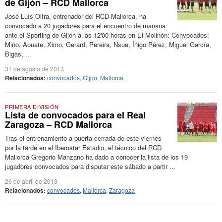
de Gijón – RCD Mallorca
José Luís Oltra, entrenador del RCD Mallorca, ha
convocado a 20 jugadores para el encuentro de mañana
ante el Sporting de Gijón a las 12'00 horas en El Molinón: Convocados:
Miño, Aouate, Ximo, Gerard, Pereira, Nsue, Íñigo Pérez, Miguel García,
Bigas, ...
31 de agosto de 2013
Relacionados:
convocados
,
Gijon
,
Mallorca
PRIMERA DIVISIÓN
Lista de convocados para el Real
Zaragoza – RCD Mallorca
Tras el entrenamiento a puerta cerrada de este viernes
por la tarde en el Iberostar Estadio, el técnico del RCD
Mallorca Gregorio Manzano ha dado a conocer la lista de los 19
jugadores convocados para disputar este sábado a partir ...
26 de abril de 2013
Relacionados:
convocados
,
Mallorca
,
Zaragoza