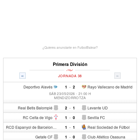
¿Quieres anunciarte en FutbolBalear?
Primera División
«
»
JORNADA 38
Deportivo Alavés
1
-
2
Rayo Vallecano de Madrid
SÁB 23/05/2026 - 21:00 H
MENDIZORROTZA
Real Betis Balompié
2
-
1
Levante UD
RC Celta de Vigo
1
-
0
Sevilla FC
RCD Espanyol de Barcelona
1
-
1
Real Sociedad de Fútbol
Getafe CF
1
-
0
Club Atlético Osasuna