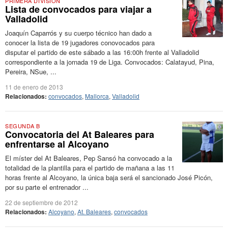
PRIMERA DIVISIÓN
Lista de convocados para viajar a
Valladolid
Joaquín Caparrós y su cuerpo técnico han dado a
conocer la lista de 19 jugadores conovocados para
disputar el partido de este sábado a las 16:00h frente al Valladolid
correspondiente a la jornada 19 de Liga. Convocados: Calatayud, Pina,
Pereira, NSue, ...
11 de enero de 2013
Relacionados:
convocados
,
Mallorca
,
Valladolid
SEGUNDA B
Convocatoria del At Baleares para
enfrentarse al Alcoyano
El míster del At Baleares, Pep Sansó ha convocado a la
totalidad de la plantilla para el partido de mañana a las 11
horas frente al Alcoyano, la única baja será el sancionado José Picón,
por su parte el entrenador ...
22 de septiembre de 2012
Relacionados:
Alcoyano
,
At. Baleares
,
convocados