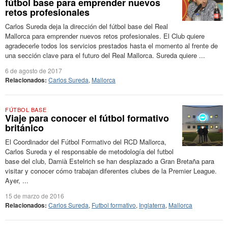
fútbol base para emprender nuevos
retos profesionales
Carlos Sureda deja la dirección del fútbol base del Real
Mallorca para emprender nuevos retos profesionales. El Club quiere
agradecerle todos los servicios prestados hasta el momento al frente de
una sección clave para el futuro del Real Mallorca. Sureda quiere ...
6 de agosto de 2017
Relacionados:
Carlos Sureda
,
Mallorca
FÚTBOL BASE
Viaje para conocer el fútbol formativo
británico
El Coordinador del Fútbol Formativo del RCD Mallorca,
Carlos Sureda y el responsable de metodología del futbol
base del club, Damià Estelrich se han desplazado a Gran Bretaña para
visitar y conocer cómo trabajan diferentes clubes de la Premier League.
Ayer, ...
15 de marzo de 2016
Relacionados:
Carlos Sureda
,
Futbol formativo
,
Inglaterra
,
Mallorca