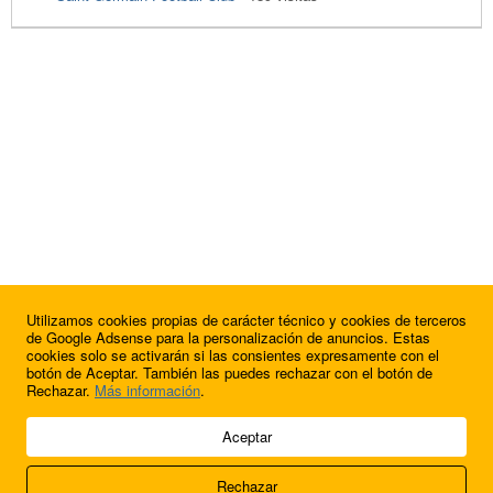
Utilizamos cookies propias de carácter técnico y cookies de terceros
de Google Adsense para la personalización de anuncios. Estas
cookies solo se activarán si las consientes expresamente con el
botón de Aceptar. También las puedes rechazar con el botón de
Rechazar.
Más información
.
© 2009 - 2026 Soluciones Corporativas IP, SL.
Aceptar
Todos los derechos reservados.
Rechazar
Aviso legal
Cookies
Acerca de nosotros
Contacto
Anúnciate en