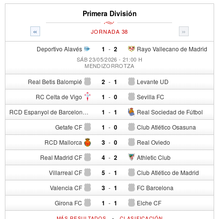
Primera División
«
»
JORNADA 38
Deportivo Alavés
1
-
2
Rayo Vallecano de Madrid
SÁB 23/05/2026 - 21:00 H
MENDIZORROTZA
Real Betis Balompié
2
-
1
Levante UD
RC Celta de Vigo
1
-
0
Sevilla FC
RCD Espanyol de Barcelona
1
-
1
Real Sociedad de Fútbol
Getafe CF
1
-
0
Club Atlético Osasuna
RCD Mallorca
3
-
0
Real Oviedo
Real Madrid CF
4
-
2
Athletic Club
Villarreal CF
5
-
1
Club Atlético de Madrid
Valencia CF
3
-
1
FC Barcelona
Girona FC
1
-
1
Elche CF
-
MÁS RESULTADOS
CLASIFICACIÓN