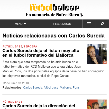
En memoria de Nofre Riera
MENÚ
RESULTADOS
Noticias relacionadas con Carlos Sureda
FÚTBOL BASE
,
TERCERA
Carlos Sureda dejó el liston muy alto
en el futbol formativo del Mallorca
Esta claro que esta temporada no ha sido buena en el
futbol formativo del RCD Mallorca que ahora dirige Juan
Manuel Pons, los dos principales equipos de la base no han conseguido
los objetivos marcados, el filial de Pepe Galvez, ...
12 de junio de 2018
Relacionados:
Carlos Sureda
,
futbol base
,
Mallorca
,
Pons
FÚTBOL BASE
Carlos Sureda deja la dirección del