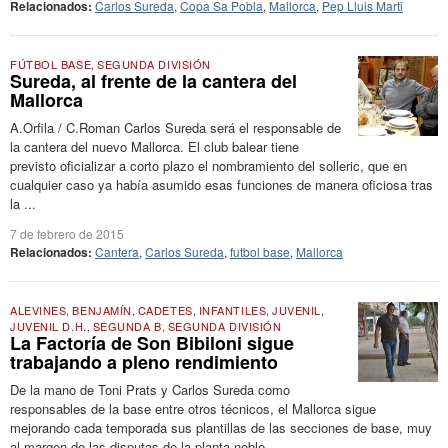
Relacionados:
Carlos Sureda
,
Copa Sa Pobla
,
Mallorca
,
Pep Lluis Marti
FÚTBOL BASE
,
SEGUNDA DIVISIÓN
Sureda, al frente de la cantera del
Mallorca
A.Orfila / C.Roman Carlos Sureda será el responsable de
la cantera del nuevo Mallorca. El club balear tiene
previsto oficializar a corto plazo el nombramiento del solleric, que en
cualquier caso ya había asumido esas funciones de manera oficiosa tras
la ...
7 de febrero de 2015
Relacionados:
Cantera
,
Carlos Sureda
,
futbol base
,
Mallorca
ALEVINES
,
BENJAMÍN
,
CADETES
,
INFANTILES
,
JUVENIL
,
JUVENIL D.H.
,
SEGUNDA B
,
SEGUNDA DIVISIÓN
La Factoría de Son Bibiloni sigue
trabajando a pleno rendimiento
De la mano de Toni Prats y Carlos Sureda como
responsables de la base entre otros técnicos, el Mallorca sigue
mejorando cada temporada sus plantillas de las secciones de base, muy
al margen de las disputas de la planta noble ...