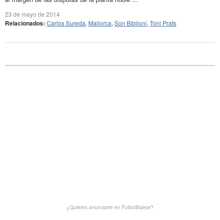
23 de mayo de 2014
Relacionados:
Carlos Sureda
,
Mallorca
,
Son Bibiloni
,
Toni Prats
¿Quieres anunciarte en FutbolBalear?