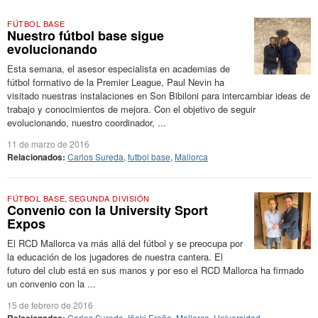
FÚTBOL BASE
Nuestro fútbol base sigue
evolucionando
Esta semana, el asesor especialista en academias de
fútbol formativo de la Premier League, Paul Nevin ha
visitado nuestras instalaciones en Son Bibiloni para intercambiar ideas de
trabajo y conocimientos de mejora. Con el objetivo de seguir
evolucionando, nuestro coordinador, ...
11 de marzo de 2016
Relacionados:
Carlos Sureda
,
futbol base
,
Mallorca
FÚTBOL BASE
,
SEGUNDA DIVISIÓN
Convenio con la University Sport
Expos
El RCD Mallorca va más allá del fútbol y se preocupa por
la educación de los jugadores de nuestra cantera. El
futuro del club está en sus manos y por eso el RCD Mallorca ha firmado
un convenio con la ...
15 de febrero de 2016
Carlos Sureda
,
Iñaki Eraña
,
Mallorca
,
Universidad