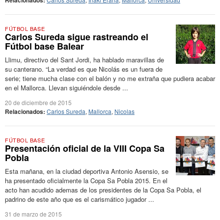
Relacionados:
FÚTBOL BASE
Carlos Sureda sigue rastreando el
Fútbol base Balear
Llimu, directivo del Sant Jordi, ha hablado maravillas de
su canterano. “La verdad es que Nicolás es un fuera de
serie; tiene mucha clase con el balón y no me extraña que pudiera acabar
en el Mallorca. Llevan siguiéndole desde ...
20 de diciembre de 2015
Relacionados:
Carlos Sureda
,
Mallorca
,
Nicolas
FÚTBOL BASE
Presentación oficial de la VIII Copa Sa
Pobla
Esta mañana, en la ciudad deportiva Antonio Asensio, se
ha presentado oficialmente la Copa Sa Pobla 2015. En el
acto han acudido ademas de los presidentes de la Copa Sa Pobla, el
padrino de este año que es el carismático jugador ...
31 de marzo de 2015