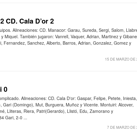
2 CD. Cala D’or 2
pos. Alineaciones: CD. Manacor: Garau, Sureda, Sergi, Salom, Llabr
 y Miquel. También jugaron: Vanrell, Vaquer, Adrian, Martinez y Gibane
elli, Fernandez, Sanchez, Alberto, Barros, Adrian, Gonzalez, Gomez y
15 DE MARZO DE 
i 0
omplicado. Alineaciones: CD. Cala D'or: Gaspar, Felipe, Petete, Iniesta,
 Gari (Domingo), Mut, Burguera, Muñoz y Vicente. Montuiri: Alcover,
é, Lliteras, Riera, Patri(Gerardo), Llistó, Edu, Zamorano y
4 Gari, 2-0 ...
7 DE MARZO DE 