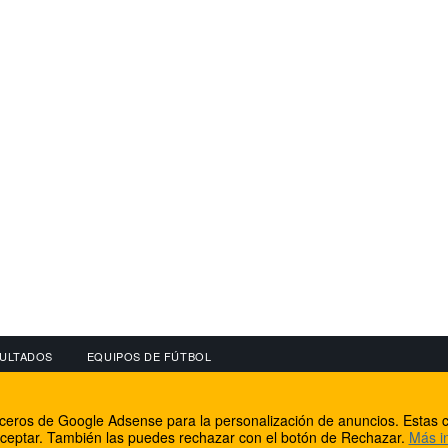
ULTADOS
EQUIPOS DE FÚTBOL
OS
CONECTA CON NOSOTROS
OTROS SERVICIO
erceros de Google Adsense para la personalización de anuncios. Estas c
lear
Facebook
Internet Rural Mal
ceptar. También las puedes rechazar con el botón de Rechazar.
Más i
as IP
Twitter
Registro de domin