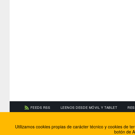
FEEDS RSS
LEENOS DESDE MÓVIL Y TABLET
RES
CONTACTA CON NOSOTROS
ACERCA DE NOSOTR
Utilizamos cookies propias de carácter técnico y cookies de t
Información de contacto
El equipo de FútbolBa
botón de A
Anúnciate en FútbolBalear
Soluciones Corporativ