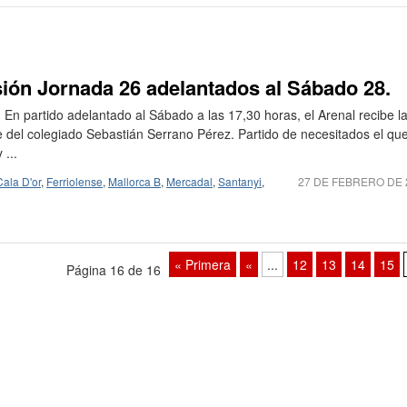
sión Jornada 26 adelantados al Sábado 28.
. En partido adelantado al Sábado a las 17,30 horas, el Arenal recibe l
raje del colegiado Sebastián Serrano Pérez. Partido de necesitados el qu
 ...
Cala D'or
,
Ferriolense
,
Mallorca B
,
Mercadal
,
Santanyi
,
27 DE FEBRERO DE 
« Primera
«
...
12
13
14
15
Página 16 de 16