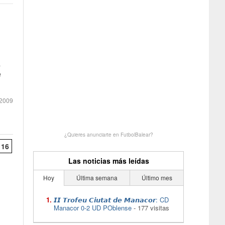
a
e
2009
¿Quieres anunciarte en FutbolBalear?
16
Las noticias más leídas
Hoy
Última semana
Último mes
𝙄𝙄 𝙏𝙧𝙤𝙛𝙚𝙪 𝘾𝙞𝙪𝙩𝙖𝙩 𝙙𝙚 𝙈𝙖𝙣𝙖𝙘𝙤𝙧: CD
Manacor 0-2 UD POblense
- 177 visitas