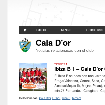
FÚTBOL
FEMENINO
FÚTBOL BASE
Cala D'or
Noticias relacionadas con el club
TERCERA
Ibiza B 1 – Cala D’or 
El Ibiza B se hace con una victori
Fraga(Valencia), Cotant, Sosa, Ga
Alcolea(Mejias II), Mejias(Palau),
min.76 Fernandez. Colegiado: Cap
Relacionados:
Cala D'or
,
Fútbol
,
Ibiza B
,
Tercera