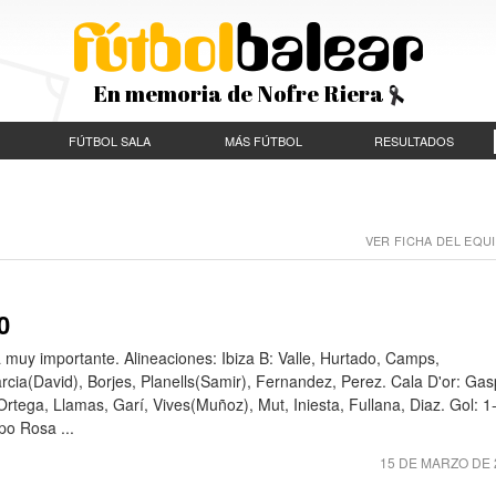
En memoria de Nofre Riera
FÚTBOL SALA
MÁS FÚTBOL
RESULTADOS
VER FICHA DEL EQUI
0
a muy importante. Alineaciones: Ibiza B: Valle, Hurtado, Camps,
rcia(David), Borjes, Planells(Samir), Fernandez, Perez. Cala D'or: Gas
 Ortega, Llamas, Garí, Vives(Muñoz), Mut, Iniesta, Fullana, Diaz. Gol: 1
o Rosa ...
15 DE MARZO DE 