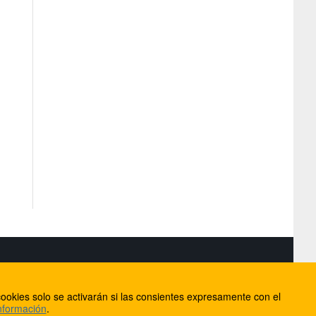
S
ookies solo se activarán si las consientes expresamente con el
lorca
nformación
.
ios