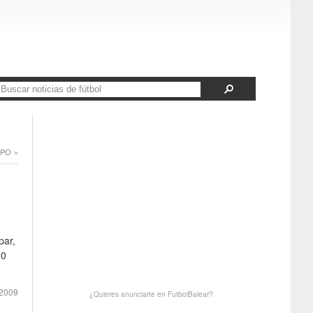
PO »
par,
-0
2009
¿Quieres anunciarte en FutbolBalear?