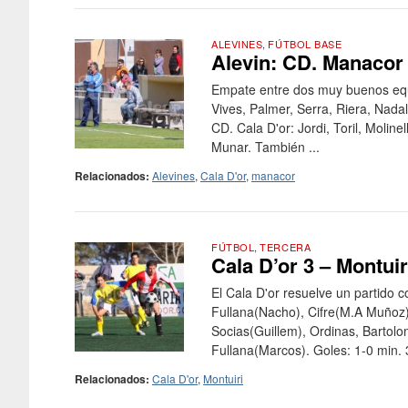
ALEVINES
,
FÚTBOL BASE
Alevin: CD. Manacor 
Empate entre dos muy buenos equi
Vives, Palmer, Serra, Riera, Nadal
CD. Cala D'or: Jordi, Toril, Molin
Munar. También ...
Relacionados:
Alevines
,
Cala D'or
,
manacor
FÚTBOL
,
TERCERA
Cala D’or 3 – Montuir
El Cala D'or resuelve un partido c
Fullana(Nacho), Cifre(M.A Muñoz),
Socias(Guillem), Ordinas, Bartolom
Fullana(Marcos). Goles: 1-0 min. 3
Relacionados:
Cala D'or
,
Montuiri