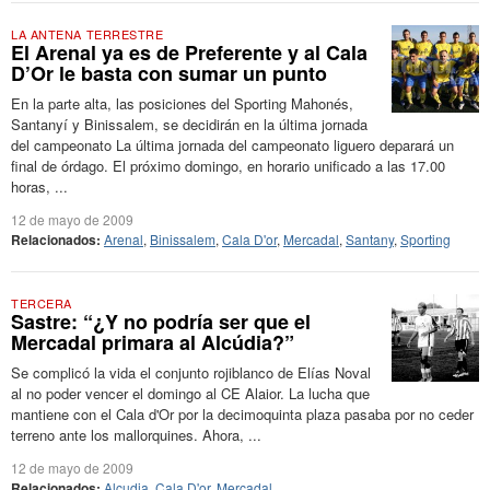
LA ANTENA TERRESTRE
El Arenal ya es de Preferente y al Cala
D’Or le basta con sumar un punto
En la parte alta, las posiciones del Sporting Mahonés,
Santanyí y Binissalem, se decidirán en la última jornada
del campeonato La última jornada del campeonato liguero deparará un
final de órdago. El próximo domingo, en horario unificado a las 17.00
horas, ...
12 de mayo de 2009
Relacionados:
Arenal
,
Binissalem
,
Cala D'or
,
Mercadal
,
Santany
,
Sporting
TERCERA
Sastre: “¿Y no podría ser que el
Mercadal primara al Alcúdia?”
Se complicó la vida el conjunto rojiblanco de Elías Noval
al no poder vencer el domingo al CE Alaior. La lucha que
mantiene con el Cala d'Or por la decimoquinta plaza pasaba por no ceder
terreno ante los mallorquines. Ahora, ...
12 de mayo de 2009
Relacionados:
Alcudia
,
Cala D'or
,
Mercadal