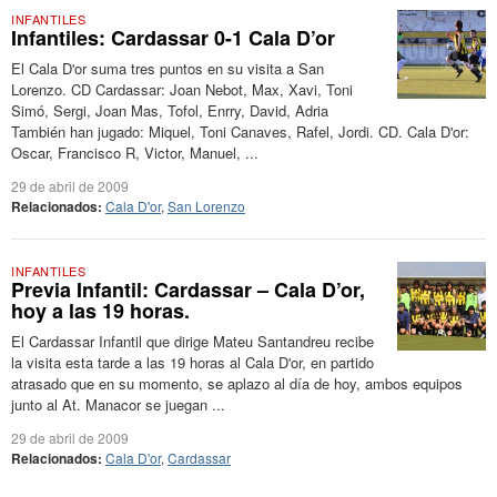
INFANTILES
Infantiles: Cardassar 0-1 Cala D’or
El Cala D'or suma tres puntos en su visita a San
Lorenzo. CD Cardassar: Joan Nebot, Max, Xavi, Toni
Simó, Sergi, Joan Mas, Tofol, Enrry, David, Adria
También han jugado: Miquel, Toni Canaves, Rafel, Jordi. CD. Cala D'or:
Oscar, Francisco R, Victor, Manuel, ...
29 de abril de 2009
Relacionados:
Cala D'or
,
San Lorenzo
INFANTILES
Previa Infantil: Cardassar – Cala D’or,
hoy a las 19 horas.
El Cardassar Infantil que dirige Mateu Santandreu recibe
la visita esta tarde a las 19 horas al Cala D'or, en partido
atrasado que en su momento, se aplazo al día de hoy, ambos equipos
junto al At. Manacor se juegan ...
29 de abril de 2009
Relacionados:
Cala D'or
,
Cardassar