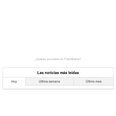
¿Quieres anunciarte en FutbolBalear?
Las noticias más leídas
Hoy
Última semana
Último mes