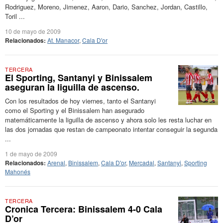
Rodriguez, Moreno, Jimenez, Aaron, Dario, Sanchez, Jordan, Castillo,
Toril ...
10 de mayo de 2009
Relacionados:
At. Manacor
,
Cala D'or
TERCERA
El Sporting, Santanyi y Binissalem
aseguran la liguilla de ascenso.
Con los resultados de hoy viernes, tanto el Santanyi
como el Sporting y el Binissalem han asegurado
matemáticamente la liguilla de ascenso y ahora solo les resta luchar en
las dos jornadas que restan de campeonato intentar conseguir la segunda
...
1 de mayo de 2009
Relacionados:
Arenal
,
Binissalem
,
Cala D'or
,
Mercadal
,
Santanyi
,
Sporting
Mahonés
TERCERA
Cronica Tercera: Binissalem 4-0 Cala
D’or