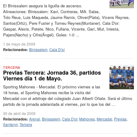
El Binissalem asegura la liguilla de ascenso.
Alineaciones: Binissalem: Xavi, Contreras, MA. Salas,
Tolo Reus, Luis Maqueda, Jaume Ramis, Oliver(Plata), Vicens Reynes,
Santos(Ortiz), Pere Fuster y Tomeu Reynes(Muntaner). Cala D'or:
Gaspar, Alexis, Petete, Nico, Fullana, Vicente, Garí, Mut, Iniesta,
Pajaro(Nacho) y Cifre(Ángel). Goles: 1-0 ...
1 de mayo de 2009
Relacionados:
Binissalem
,
Cala D'or
TERCERA
Previas Tercera: Jornada 36, partidos
Viernes día 1 de Mayo.
Sporting Mahones - Mercadal. El próximo viernes a las
18 horas, el Sporting Mahones recibe la visita del
Mercadal con el arbitraje del colegiado Juan Alberti Oñate. Será el último
partido de la jornada adelantada al viernes, por lo que los del ...
30 de abril de 2009
Relacionados:
Arenal
,
Binissalem
,
Cala D'or
,
Mahones
,
Mercadal
,
Previas
,
Santanyi
,
Tercera