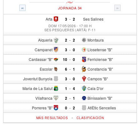
«
»
JORNADA 34
Arta
3
-
2
Ses Salines
DOM 17/05/2026 - 17:00 H
SES PESQUERES (ARTÁ) F-11
Alqueria
2
-
2
Montaura
Campanet
3
-
0
Llosetense "B"
Cardassar "B"
10
-
0
Ferriolense "B"
Escolar
6
-
1
Constancia "B"
Joventut Bunyola
3
-
0
Campos "B"
Maria de La Salut
1
-
4
Cala D'or
Vilafranca
2
-
1
Binissalem "B"
Porreres "B"
0
-
2
AtlÈtic Sencelles
-
MÁS RESULTADOS
CLASIFICACIÓN