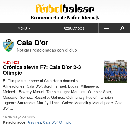
En memoria de Nofre Riera
MENÚ
RESULTADOS
Cala D'or
Noticias relacionadas con el club
ALEVINES
Crónica alevín F7: Cala D’or 2-3
Olimpic
El Olimpic se impone al Cala d'or a domicilio.
Alineaciones: Cala D'or: Jordi, Ismael, Lucas, Villanueva,
Molinelli, Bover y Miquel. También jugó: Martinez. Olimpic: Soto,
Mascaró, Gomez, Rosselló, Galmes, Quintana y Fuster. También
jugaron: Santandre, Martí y Llinas. Goles: Molinelli y Miquel por el Cala
d'or ...
16 de mayo de 2009
Relacionados:
Alevines
,
Cala D'or
,
Olimpic