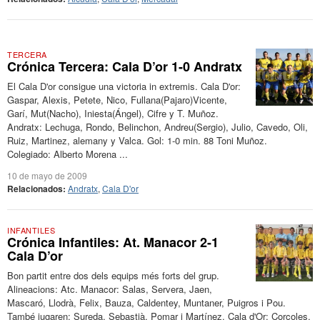
TERCERA
Crónica Tercera: Cala D’or 1-0 Andratx
El Cala D'or consigue una victoria in extremis. Cala D'or:
Gaspar, Alexis, Petete, Nico, Fullana(Pajaro)Vicente,
Garí, Mut(Nacho), Iniesta(Ángel), Cifre y T. Muñoz.
Andratx: Lechuga, Rondo, Belinchon, Andreu(Sergio), Julio, Cavedo, Oli,
Ruiz, Martinez, alemany y Valca. Gol: 1-0 min. 88 Toni Muñoz.
Colegiado: Alberto Morena ...
10 de mayo de 2009
Relacionados:
Andratx
,
Cala D'or
INFANTILES
Crónica Infantiles: At. Manacor 2-1
Cala D’or
Bon partit entre dos dels equips més forts del grup.
Alineacions: Atc. Manacor: Salas, Servera, Jaen,
Mascaró, Llodrà, Felix, Bauza, Caldentey, Muntaner, Puigros i Pou.
També jugaren: Sureda, Sebastià, Pomar i Martínez. Cala d'Or: Corcoles,