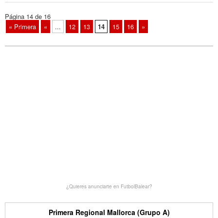
Página 14 de 16
« Primera
«
...
12
13
14
15
16
»
¿Quieres anunciarte en FutbolBalear?
Primera Regional Mallorca (Grupo A)