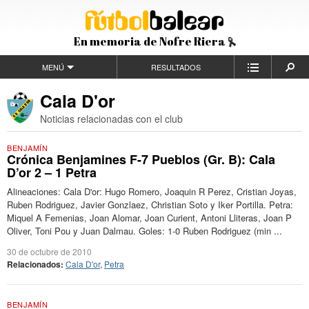
En memoria de Nofre Riera
MENÚ
RESULTADOS
Cala D'or
Noticias relacionadas con el club
BENJAMÍN
Crónica Benjamines F-7 Pueblos (Gr. B): Cala
D’or 2 – 1 Petra
Alineaciones: Cala D'or: Hugo Romero, Joaquin R Perez, Cristian Joyas,
Ruben Rodriguez, Javier Gonzlaez, Christian Soto y Iker Portilla. Petra:
Miquel A Femenias, Joan Alomar, Joan Curient, Antoni Lliteras, Joan P
Oliver, Toni Pou y Juan Dalmau. Goles: 1-0 Ruben Rodriguez (min ...
30 de octubre de 2010
Relacionados:
Cala D'or
,
Petra
BENJAMÍN