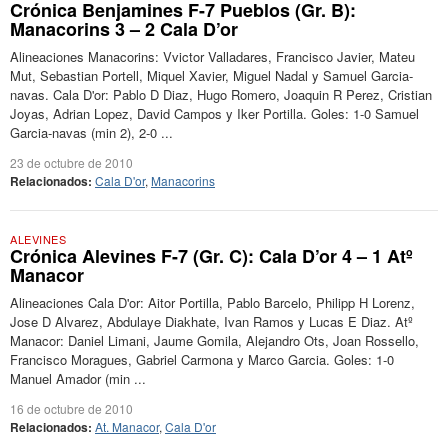
Crónica Benjamines F-7 Pueblos (Gr. B):
Manacorins 3 – 2 Cala D’or
Alineaciones Manacorins: Vvictor Valladares, Francisco Javier, Mateu
Mut, Sebastian Portell, Miquel Xavier, Miguel Nadal y Samuel Garcia-
navas. Cala D'or: Pablo D Diaz, Hugo Romero, Joaquin R Perez, Cristian
Joyas, Adrian Lopez, David Campos y Iker Portilla. Goles: 1-0 Samuel
Garcia-navas (min 2), 2-0 ...
23 de octubre de 2010
Relacionados:
Cala D'or
,
Manacorins
ALEVINES
Crónica Alevines F-7 (Gr. C): Cala D’or 4 – 1 Atº
Manacor
Alineaciones Cala D'or: Aitor Portilla, Pablo Barcelo, Philipp H Lorenz,
Jose D Alvarez, Abdulaye Diakhate, Ivan Ramos y Lucas E Diaz. Atº
Manacor: Daniel Limani, Jaume Gomila, Alejandro Ots, Joan Rossello,
Francisco Moragues, Gabriel Carmona y Marco Garcia. Goles: 1-0
Manuel Amador (min ...
16 de octubre de 2010
Relacionados:
At. Manacor
,
Cala D'or