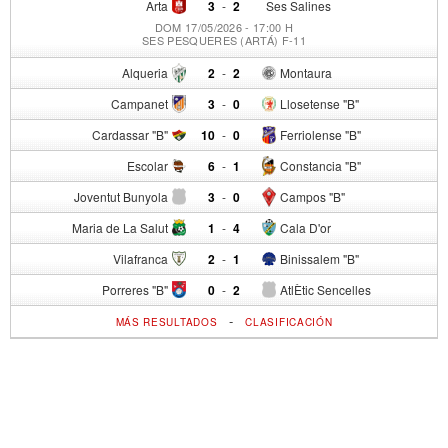
Arta
3
-
2
Ses Salines
DOM 17/05/2026 - 17:00 H
SES PESQUERES (ARTÁ) F-11
Alqueria
2
-
2
Montaura
Campanet
3
-
0
Llosetense "B"
Cardassar "B"
10
-
0
Ferriolense "B"
Escolar
6
-
1
Constancia "B"
Joventut Bunyola
3
-
0
Campos "B"
Maria de La Salut
1
-
4
Cala D'or
Vilafranca
2
-
1
Binissalem "B"
Porreres "B"
0
-
2
AtlÈtic Sencelles
-
MÁS RESULTADOS
CLASIFICACIÓN