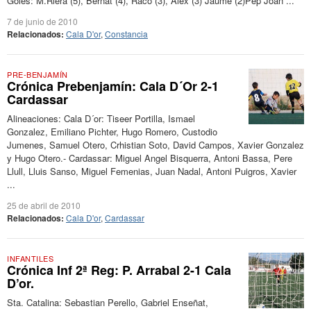
Goles: M.Riera (5), Bernat (4), Raco (3), Alex (3) Jaume (2)Pep Joan ...
7 de junio de 2010
Relacionados:
Cala D'or
,
Constancia
PRE-BENJAMÍN
Crónica Prebenjamín: Cala D´Or 2-1
Cardassar
Alineaciones: Cala D´or: Tiseer Portilla, Ismael
Gonzalez, Emiliano Pichter, Hugo Romero, Custodio
Jumenes, Samuel Otero, Crhistian Soto, David Campos, Xavier Gonzalez
y Hugo Otero.- Cardassar: Miguel Angel Bisquerra, Antoni Bassa, Pere
Llull, Lluis Sanso, Miguel Femenias, Juan Nadal, Antoni Puigros, Xavier
...
25 de abril de 2010
Relacionados:
Cala D'or
,
Cardassar
INFANTILES
Crónica Inf 2ª Reg: P. Arrabal 2-1 Cala
D’or.
Sta. Catalina: Sebastian Perello, Gabriel Enseñat,