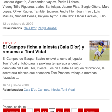
Leandro Agustín, Alexsander Ivaylov, Pedro LLabres,
Vicenç Trillo-Figueroa, carlos Santolaya, Jaume Piza, Sergio Oñoro, Marc
Lopez, Oliver Kaufer. También jugaron: Andre Fiol, Joan Frau , Luis
Macias, Vincent Penas, kaiyum Ayron. Cala D'or: Oscar Cavales, Julio ...
12 de octubre de 2009
Relacionados:
Cala D'or
,
Penya Arrabal
TERCERA
El Campos ficha a Iniesta (Cala D’or) y
renueva a Toni Vidal
El Campos de Gaspar Sastre renovó anoche al jugador
Toni Vidal y fichó para la próxima temporada al centro
campista del Cala D'or, Iniesta. Los de Sastre se siguen reforzando, la
secretaría técnica que encabeza Toni Prohens trabaja a marchas
forzadas ...
16 de julio de 2009
Relacionados:
Cala D'or
,
Campos
,
Iniesta
,
Toni Vidal
Página 12 de 16
« Primera
«
...
10
11
12
13
14
...
»
Última »