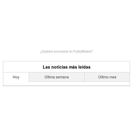
¿Quieres anunciarte en FutbolBalear?
Las noticias más leídas
Hoy
Última semana
Último mes