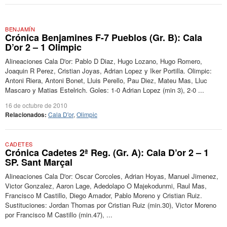
BENJAMÍN
Crónica Benjamines F-7 Pueblos (Gr. B): Cala
D’or 2 – 1 Olimpic
Alineaciones Cala D'or: Pablo D Diaz, Hugo Lozano, Hugo Romero,
Joaquin R Perez, Cristian Joyas, Adrian Lopez y Iker Portilla. Olimpic:
Antoni Riera, Antoni Bonet, Lluis Perello, Pau Diez, Mateu Mas, Lluc
Mascaro y Matias Estelrich. Goles: 1-0 Adrian Lopez (min 3), 2-0 ...
16 de octubre de 2010
Relacionados:
Cala D'or
,
Olimpic
CADETES
Crónica Cadetes 2ª Reg. (Gr. A): Cala D’or 2 – 1
SP. Sant Marçal
Alineaciones Cala D'or: Oscar Corcoles, Adrian Hoyas, Manuel Jimenez,
Victor Gonzalez, Aaron Lage, Adedolapo O Majekodunmi, Raul Mas,
Francisco M Castillo, Diego Amador, Pablo Moreno y Cristian Ruiz.
Sustituciones: Jordan Thomas por Cristian Ruiz (min.30), Victor Moreno
por Francisco M Castillo (min.47), ...