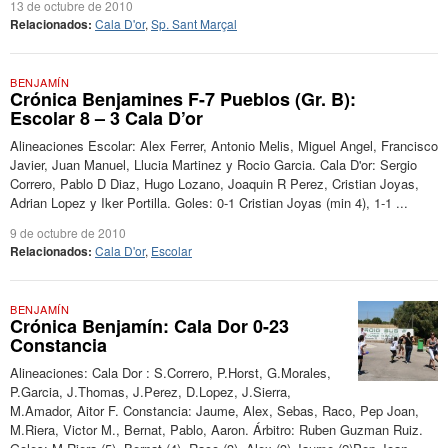
13 de octubre de 2010
Relacionados:
Cala D'or
,
Sp. Sant Marçal
BENJAMÍN
Crónica Benjamines F-7 Pueblos (Gr. B):
Escolar 8 – 3 Cala D’or
Alineaciones Escolar: Alex Ferrer, Antonio Melis, Miguel Angel, Francisco
Javier, Juan Manuel, Llucia Martinez y Rocio Garcia. Cala D'or: Sergio
Correro, Pablo D Diaz, Hugo Lozano, Joaquin R Perez, Cristian Joyas,
Adrian Lopez y Iker Portilla. Goles: 0-1 Cristian Joyas (min 4), 1-1 ...
9 de octubre de 2010
Relacionados:
Cala D'or
,
Escolar
BENJAMÍN
Crónica Benjamín: Cala Dor 0-23
Constancia
Alineaciones: Cala Dor : S.Correro, P.Horst, G.Morales,
P.Garcia, J.Thomas, J.Perez, D.Lopez, J.Sierra,
M.Amador, Aitor F. Constancia: Jaume, Alex, Sebas, Raco, Pep Joan,
M.Riera, Victor M., Bernat, Pablo, Aaron. Árbitro: Ruben Guzman Ruiz.