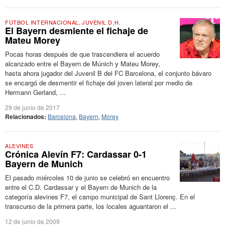
FÚTBOL INTERNACIONAL
,
JUVENIL D.H.
El Bayern desmiente el fichaje de
Mateu Morey
Pocas horas después de que trascendiera el acuerdo
alcanzado entre el Bayern de Múnich y Mateu Morey,
hasta ahora jugador del Juvenil B del FC Barcelona, el conjunto bávaro
se encargó de desmentir el fichaje del joven lateral por medio de
Hermann Gerland, ...
29 de junio de 2017
Relacionados:
Barcelona
,
Bayern
,
Morey
ALEVINES
Crónica Alevín F7: Cardassar 0-1
Bayern de Munich
El pasado miércoles 10 de junio se celebró en encuentro
entre el C.D. Cardassar y el Bayern de Munich de la
categoría alevines F7, el campo municipal de Sant Llorenç. En el
transcurso de la primera parte, los locales aguantaron el ...
12 de junio de 2009