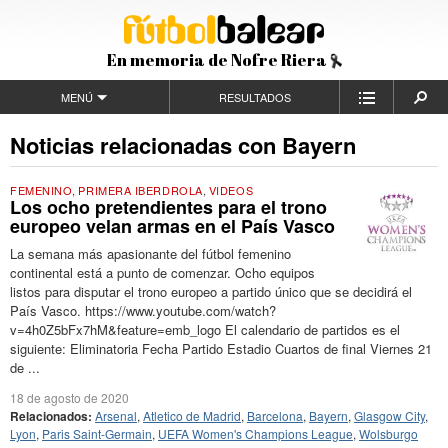
En memoria de Nofre Riera
MENÚ
RESULTADOS
Noticias relacionadas con Bayern
FEMENINO
,
PRIMERA IBERDROLA
,
VIDEOS
Los ocho pretendientes para el trono
europeo velan armas en el País Vasco
La semana más apasionante del fútbol femenino
continental está a punto de comenzar. Ocho equipos
listos para disputar el trono europeo a partido único que se decidirá el
País Vasco. https://www.youtube.com/watch?
v=4h0Z5bFx7hM&feature=emb_logo El calendario de partidos es el
siguiente: Eliminatoria Fecha Partido Estadio Cuartos de final Viernes 21
de ...
18 de agosto de 2020
Relacionados:
Arsenal
,
Atletico de Madrid
,
Barcelona
,
Bayern
,
Glasgow City
,
Lyon
,
Paris Saint-Germain
,
UEFA Women's Champions League
,
Wolsburgo