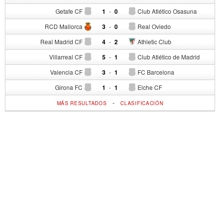
Getafe CF
1
-
0
Club Atlético Osasuna
RCD Mallorca
3
-
0
Real Oviedo
Real Madrid CF
4
-
2
Athletic Club
Villarreal CF
5
-
1
Club Atlético de Madrid
Valencia CF
3
-
1
FC Barcelona
Girona FC
1
-
1
Elche CF
-
MÁS RESULTADOS
CLASIFICACIÓN