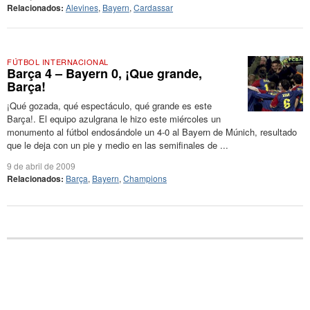
Relacionados:
Alevines
,
Bayern
,
Cardassar
FÚTBOL INTERNACIONAL
Barça 4 – Bayern 0, ¡Que grande,
Barça!
¡Qué gozada, qué espectáculo, qué grande es este
Barça!. El equipo azulgrana le hizo este miércoles un
monumento al fútbol endosándole un 4-0 al Bayern de Múnich, resultado
que le deja con un pie y medio en las semifinales de ...
9 de abril de 2009
Relacionados:
Barça
,
Bayern
,
Champions