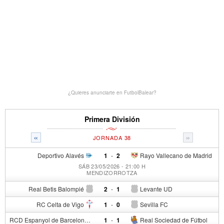
¿Quieres anunciarte en FutbolBalear?
Primera División
«
»
JORNADA 38
Deportivo Alavés
1
-
2
Rayo Vallecano de Madrid
SÁB 23/05/2026 - 21:00 H
MENDIZORROTZA
Real Betis Balompié
2
-
1
Levante UD
RC Celta de Vigo
1
-
0
Sevilla FC
RCD Espanyol de Barcelona
1
-
1
Real Sociedad de Fútbol