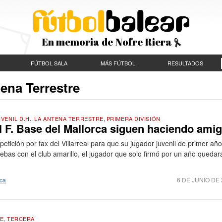
En memoria de Nofre Riera
FÚTBOL SALA
MÁS FÚTBOL
RESULTADOS
ena Terrestre
VENIL D.H.
,
LA ANTENA TERRESTRE
,
PRIMERA DIVISIÓN
 F. Base del Mallorca siguen haciendo ami
etición por fax del Villarreal para que su jugador juvenil de primer año
uebas con el club amarillo, el jugador que solo firmó por un año quedar
rca
6 DE JUNIO DE 
TE
,
TERCERA