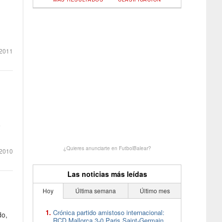
2011
o
¿Quieres anunciarte en FutbolBalear?
2010
Las noticias más leídas
Hoy
Última semana
Último mes
Crónica partido amistoso internacional:
do,
RCD Mallorca 3-0 Paris Saint-Germain