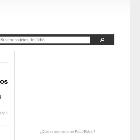
gos
á
2011
¿Quieres anunciarte en FutbolBalear?