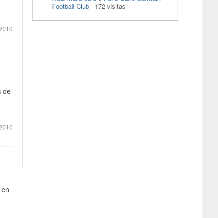
Football Club
- 172 visitas
2010
s de
 2010
r en