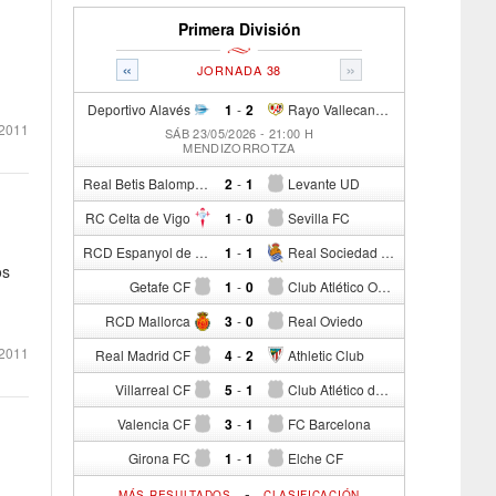
Primera División
«
»
JORNADA 38
Deportivo Alavés
1
-
2
Rayo Vallecano de Madrid
2011
SÁB 23/05/2026 - 21:00 H
MENDIZORROTZA
Real Betis Balompié
2
-
1
Levante UD
RC Celta de Vigo
1
-
0
Sevilla FC
RCD Espanyol de Barcelona
1
-
1
Real Sociedad de Fútbol
os
Getafe CF
1
-
0
Club Atlético Osasuna
RCD Mallorca
3
-
0
Real Oviedo
2011
Real Madrid CF
4
-
2
Athletic Club
Villarreal CF
5
-
1
Club Atlético de Madrid
Valencia CF
3
-
1
FC Barcelona
Girona FC
1
-
1
Elche CF
-
MÁS RESULTADOS
CLASIFICACIÓN