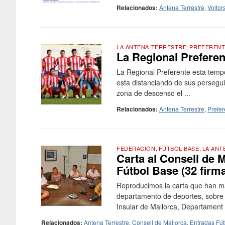
Relacionados:
Antena Terrestre
,
Voltor
LA ANTENA TERRESTRE
,
PREFEREN
La Regional Prefere
La Regional Preferente esta tem
esta distanciando de sus perseguid
zona de descenso el ...
Relacionados:
Antena Terrestre
,
Prefer
FEDERACIÓN
,
FÚTBOL BASE
,
LA ANT
Carta al Consell de M
Fútbol Base (32 firm
Reproducimos la carta que han ma
departamento de deportes, sobre e
Insular de Mallorca, Departament
Relacionados:
Antena Terrestre
,
Consell de Mallorca
,
Entradas Fú