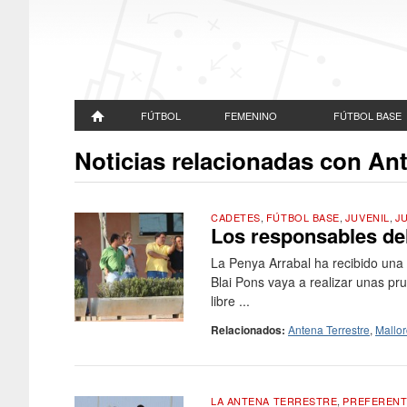
FÚTBOL
FEMENINO
FÚTBOL BASE
Noticias relacionadas con Ant
CADETES
,
FÚTBOL BASE
,
JUVENIL
,
JU
Los responsables del
La Penya Arrabal ha recibido una p
Blai Pons vaya a realizar unas pr
libre ...
Relacionados:
Antena Terrestre
,
Mallo
LA ANTENA TERRESTRE
,
PREFEREN