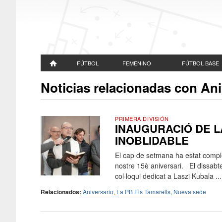
FÚTBOL
FEMENINO
FÚTBOL BASE
Noticias relacionadas con Ani
PRIMERA DIVISIÓN
INAUGURACIÓ DE LA
INOBLIDABLE
El cap de setmana ha estat comple
nostre 15è aniversari. El dissabt
col·loqui dedicat a Laszi Kubala ...
Relacionados:
Aniversario
,
La PB Els Tamarells
,
Nueva sede