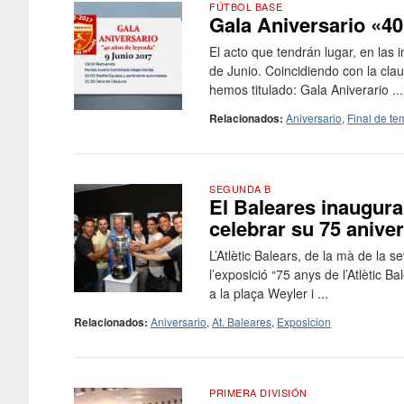
FÚTBOL BASE
Gala Aniversario «4
El acto que tendrán lugar, en las 
de Junio. Coincidiendo con la cla
hemos titulado: Gala Aniverario ...
Relacionados:
Aniversario
,
Final de t
SEGUNDA B
El Baleares inaugura
celebrar su 75 anive
L’Atlètic Balears, de la mà de la 
l’exposició “75 anys de l’Atlètic 
a la plaça Weyler i ...
Relacionados:
Aniversario
,
At. Baleares
,
Exposicion
PRIMERA DIVISIÓN