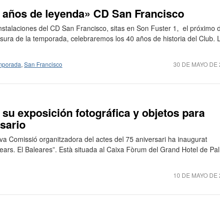
0 años de leyenda» CD San Francisco
instalaciones del CD San Francisco, sitas en Son Fuster 1, el próximo 
usura de la temporada, celebraremos los 40 años de historia del Club. 
emporada
,
San Francisco
30 DE MAYO DE 
 su exposición fotográfica y objetos para
rsario
seva Comissió organitzadora del actes del 75 aniversari ha inaugurat
Balears. El Baleares”. Està situada al Caixa Fòrum del Grand Hotel de Pa
10 DE MAYO DE 