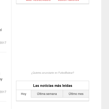
el
2017
¿Quieres anunciarte en FutbolBalear?
l
uy
Las noticias más leídas
2017
Hoy
Última semana
Último mes