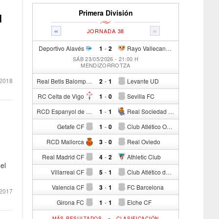
Primera División
l
«
»
JORNADA 38
Deportivo Alavés
1
-
2
Rayo Vallecano de Madrid
SÁB 23/05/2026 - 21:00 H
MENDIZORROTZA
2018
Real Betis Balompié
2
-
1
Levante UD
RC Celta de Vigo
1
-
0
Sevilla FC
RCD Espanyol de Barcelona
1
-
1
Real Sociedad de Fútbol
Getafe CF
1
-
0
Club Atlético Osasuna
RCD Mallorca
3
-
0
Real Oviedo
Real Madrid CF
4
-
2
Athletic Club
el
Villarreal CF
5
-
1
Club Atlético de Madrid
Valencia CF
3
-
1
FC Barcelona
2017
Girona FC
1
-
1
Elche CF
-
MÁS RESULTADOS
CLASIFICACIÓN