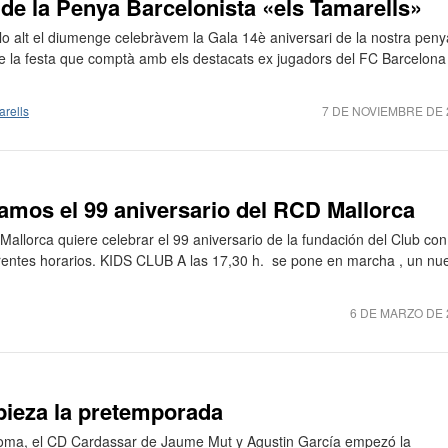
 de la Penya Barcelonista «els Tamarells»
o alt el diumenge celebràvem la Gala 14è aniversari de la nostra peny
e la festa que comptà amb els destacats ex jugadors del FC Barcelona
arells
7 DE NOVIEMBRE DE 
amos el 99 aniversario del RCD Mallorca
llorca quiere celebrar el 99 aniversario de la fundación del Club con
ferentes horarios. KIDS CLUB A las 17,30 h. se pone en marcha , un nu
6 DE MARZO DE 
ieza la pretemporada
Coma, el CD Cardassar de Jaume Mut y Agustin García empezó la