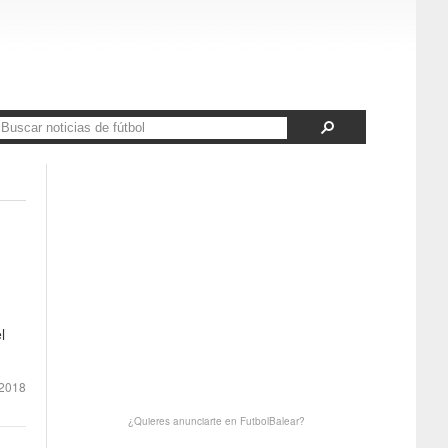
l
2018
¿Quieres anunciarte en FutbolBalear?