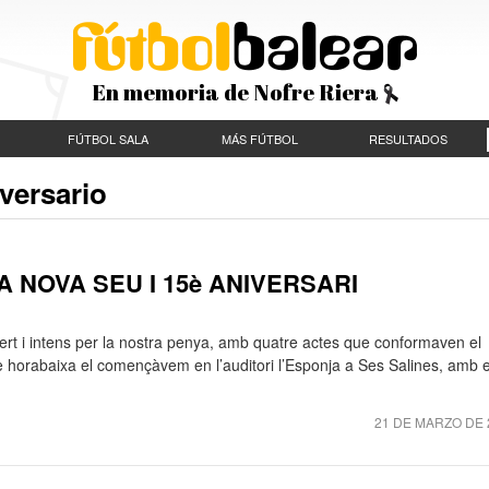
En memoria de Nofre Riera
FÚTBOL SALA
MÁS FÚTBOL
RESULTADOS
versario
 NOVA SEU I 15è ANIVERSARI
rt i intens per la nostra penya, amb quatre actes que conformaven el
e horabaixa el començàvem en l’auditori l’Esponja a Ses Salines, amb e
21 DE MARZO DE 