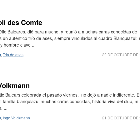
olí des Comte
Atlètic Baleares, dió para mucho, y reunió a muchas caras conocidas de
s un auténtico trío de ases, siempre vinculados al cuadro Blanquiazul: 
y hombre clave ...
s
,
Trio de ases
22 DE OCTUBRE DE 
 Volkmann
étic Balears celebrada el pasado viernes, no dejó a nadie indiferente. E
 familia blanquiazul muchas caras conocidas, historia viva del club, m
 ...
s
,
Ingo Volckmann
21 DE OCTUBRE DE 