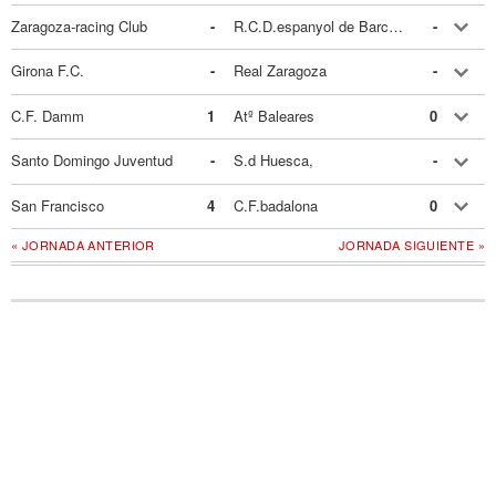
Zaragoza-racing Club
-
R.C.D.espanyol de Barcelona
-
Girona F.C.
-
Real Zaragoza
-
C.F. Damm
1
Atº Baleares
0
Santo Domingo Juventud
-
S.d Huesca,
-
San Francisco
4
C.F.badalona
0
« JORNADA ANTERIOR
JORNADA SIGUIENTE »