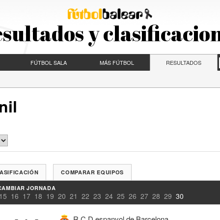
sultados y clasificacio
FÚTBOL SALA
MÁS FÚTBOL
RESULTADOS
nil
ASIFICACIÓN
COMPARAR EQUIPOS
CAMBIAR JORNADA
15
16
17
18
19
20
21
22
23
24
25
26
27
28
29
30
-
-
-
R.C.D.espanyol de Barcelona