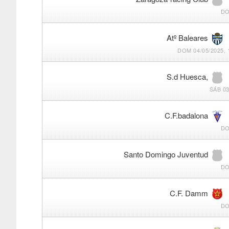
DO
Atº Baleares
DOM 04/05/2025, 
S.d Huesca,
SÁB 03
C.F.badalona
DO
Santo Domingo Juventud
DO
C.F. Damm
DO