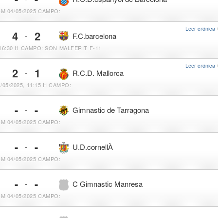
M 04/05/2025
CAMPO:
Leer crónica
4
2
-
F.C.barcelona
16:30 H
CAMPO: SON MALFERIT F-11
Leer crónica
2
1
-
R.C.D. Mallorca
/05/2025, 11:15 H
CAMPO:
-
-
-
Gimnastic de Tarragona
M 04/05/2025
CAMPO:
-
-
-
U.D.cornellÀ
M 04/05/2025
CAMPO:
-
-
-
C Gimnastic Manresa
M 04/05/2025
CAMPO: