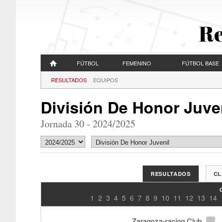
Re
FÚTBOL
FEMENINO
FÚTBOL BASE
RESULTADOS
EQUIPOS
División De Honor Juve
Jornada 30 - 2024/2025
RESULTADOS
CL
1
2
3
4
5
6
7
8
9
10
11
12
13
14
Zaragoza-racing Club