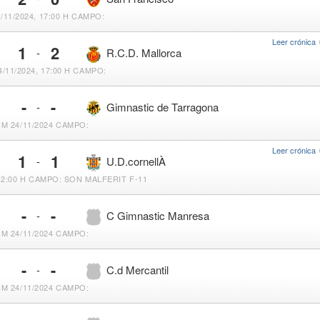
/11/2024, 17:00 H
CAMPO:
Leer crónica
1
2
-
R.C.D. Mallorca
/11/2024, 17:00 H
CAMPO:
-
-
-
Gimnastic de Tarragona
M 24/11/2024
CAMPO:
Leer crónica
1
1
-
U.D.cornellÀ
12:00 H
CAMPO: SON MALFERIT F-11
-
-
-
C Gimnastic Manresa
M 24/11/2024
CAMPO:
-
-
-
C.d Mercantil
M 24/11/2024
CAMPO: