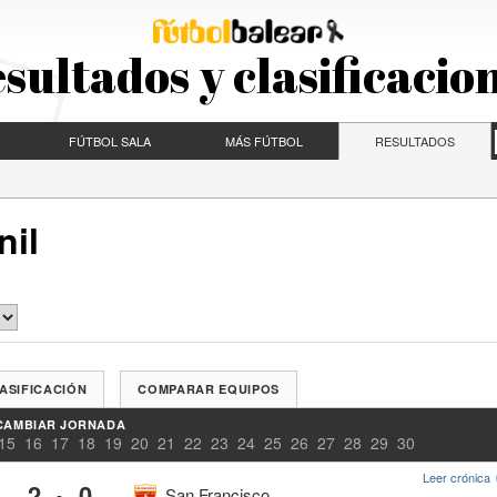
sultados y clasificacio
FÚTBOL SALA
MÁS FÚTBOL
RESULTADOS
nil
ASIFICACIÓN
COMPARAR EQUIPOS
CAMBIAR JORNADA
15
16
17
18
19
20
21
22
23
24
25
26
27
28
29
30
Leer crónica
2
0
-
San Francisco