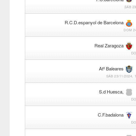
SÁB 23
R.C.D.espanyol de Barcelona
DOM 24
Real Zaragoza
DO
Atº Baleares
SÁB 23/11/2024, 
S.d Huesca,
DO
C.F.badalona
DO