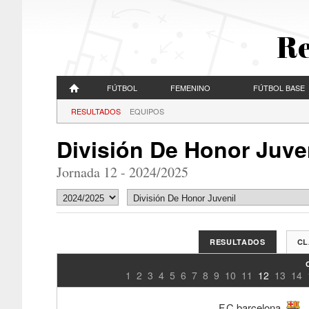
Re
FÚTBOL
FEMENINO
FÚTBOL BASE
RESULTADOS
EQUIPOS
División De Honor Juve
Jornada 12 - 2024/2025
RESULTADOS
CL
1
2
3
4
5
6
7
8
9
10
11
12
13
14
F.C.barcelona