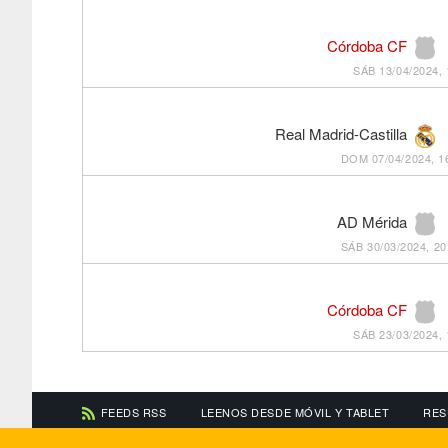
Córdoba CF
SÁB 13/04/2024, 
Real Madrid-Castilla
DOM 07/04/2024, 1
AD Mérida
SÁB 30/03/2024, 20
Córdoba CF
SÁB 23/03/2024, 
FEEDS RSS
LEENOS DESDE MÓVIL Y TABLET
RES