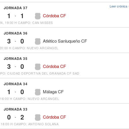
Leer crónica
JORNADA 37
1
1
-
Córdoba CF
24, 19:00 H
CAMPO: CAN MISSES
JORNADA 36
3
0
-
Atlético Sanluqueño CF
20:00 H
CAMPO: NUEVO ARCÁNGEL
JORNADA 35
3
0
-
Córdoba CF
PO: CIUDAD DEPORTIVA DEL GRANADA CF SAD
JORNADA 34
1
0
-
Málaga CF
16:00 H
CAMPO: NUEVO ARCÁNGEL
JORNADA 33
0
2
-
Córdoba CF
 18:00 H
CAMPO: ANTONIO SOLANA