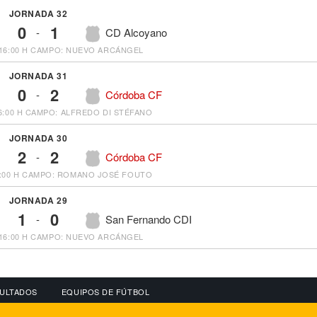
JORNADA 32
0
1
-
CD Alcoyano
16:00 H
CAMPO: NUEVO ARCÁNGEL
JORNADA 31
0
2
-
Córdoba CF
6:00 H
CAMPO: ALFREDO DI STÉFANO
JORNADA 30
2
2
-
Córdoba CF
:00 H
CAMPO: ROMANO JOSÉ FOUTO
JORNADA 29
1
0
-
San Fernando CDI
16:00 H
CAMPO: NUEVO ARCÁNGEL
ULTADOS
EQUIPOS DE FÚTBOL