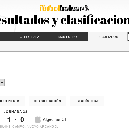
sultados y clasificacio
FÚTBOL SALA
MÁS FÚTBOL
RESULTADOS
ENCUENTROS
CLASIFICACIÓN
ESTADÍSTICAS
JORNADA 38
1
0
-
Algeciras CF
19:00 H
CAMPO: NUEVO ARCÁNGEL