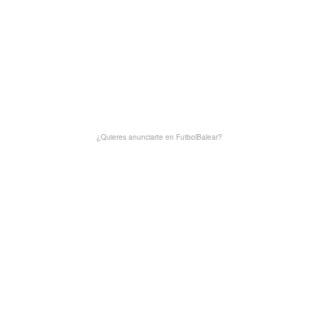
¿Quieres anunciarte en FutbolBalear?