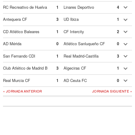
RC Recreativo de Huelva
1
Linares Deportivo
4
Antequera CF
3
UD Ibiza
1
CD Atlético Baleares
1
CF Intercity
2
AD Mérida
0
Atlético Sanluqueño CF
0
San Fernando CDI
1
Real Madrid-Castilla
3
Club Atlético de Madrid B
3
Algeciras CF
1
Real Murcia CF
1
AD Ceuta FC
0
« JORNADA ANTERIOR
JORNADA SIGUIENTE »