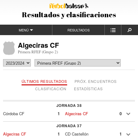
Resultados y clasificaciones
MENÚ
RESULTADOS
Algeciras CF
Primera RFEF (Grupo 2)
ÚLTIMOS RESULTADOS
PRÓX. ENCUENTROS
CLASIFICACIÓN
ESTADÍSTICAS
JORNADA 38
Córdoba CF
1
Algeciras CF
0
JORNADA 37
Algeciras CF
1
CD Castellón
1