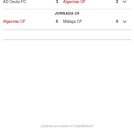
AD Ceuta FC
3
Algeciras CF
2
JORNADA 29
Algeciras CF
0
Málaga CF
0
¿Quieres anunciarte en FutbolBalear?