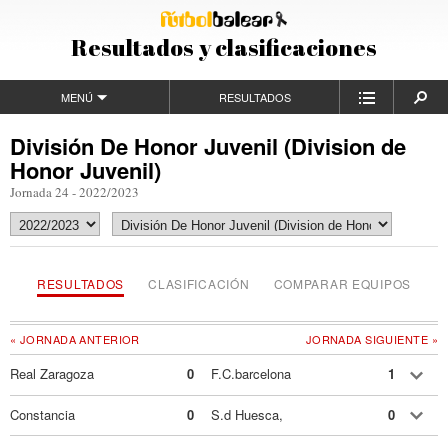
Resultados y clasificaciones
MENÚ
RESULTADOS
División De Honor Juvenil (Division de
Honor Juvenil)
Jornada 24 - 2022/2023
RESULTADOS
CLASIFICACIÓN
COMPARAR EQUIPOS
« JORNADA ANTERIOR
JORNADA SIGUIENTE »
Real Zaragoza
0
F.C.barcelona
1
Constancia
0
S.d Huesca,
0