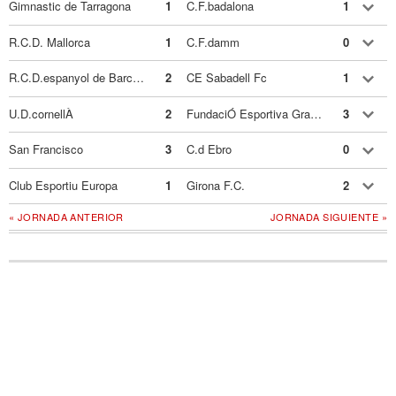
Gimnastic de Tarragona
1
C.F.badalona
1
R.C.D. Mallorca
1
C.F.damm
0
R.C.D.espanyol de Barcelona
2
CE Sabadell Fc
1
U.D.cornellÀ
2
FundaciÓ Esportiva Grama
3
San Francisco
3
C.d Ebro
0
Club Esportiu Europa
1
Girona F.C.
2
« JORNADA ANTERIOR
JORNADA SIGUIENTE »