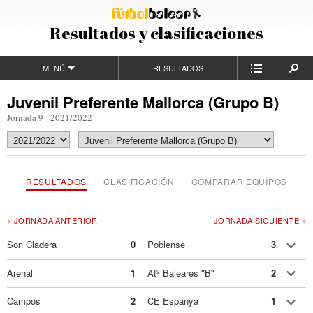
Resultados y clasificaciones
MENÚ
RESULTADOS
Juvenil Preferente Mallorca (Grupo B)
Jornada 9 - 2021/2022
RESULTADOS
CLASIFICACIÓN
COMPARAR EQUIPOS
« JORNADA ANTERIOR
JORNADA SIGUIENTE »
Son Cladera
0
Poblense
3
Arenal
1
Atº Baleares "B"
2
Campos
2
CE Espanya
1