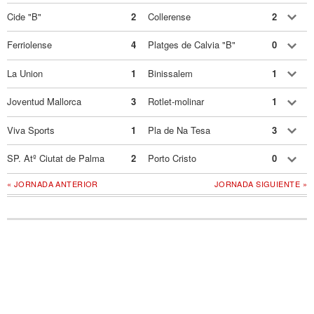
Cide "B"
2
Collerense
2
Ferriolense
4
Platges de Calvia "B"
0
La Union
1
Binissalem
1
Joventud Mallorca
3
Rotlet-molinar
1
Viva Sports
1
Pla de Na Tesa
3
SP. Atº Ciutat de Palma
2
Porto Cristo
0
« JORNADA ANTERIOR
JORNADA SIGUIENTE »