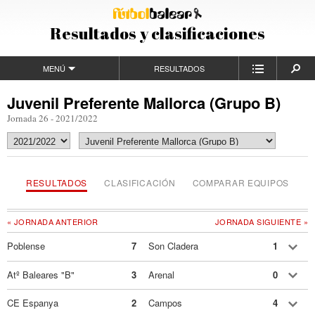
Resultados y clasificaciones
MENÚ
RESULTADOS
Juvenil Preferente Mallorca (Grupo B)
Jornada 26 - 2021/2022
RESULTADOS
CLASIFICACIÓN
COMPARAR EQUIPOS
« JORNADA ANTERIOR
JORNADA SIGUIENTE »
Poblense
7
Son Cladera
1
Atº Baleares "B"
3
Arenal
0
CE Espanya
2
Campos
4