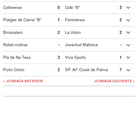
Collerense
0
Cide "B"
3
Platges de Calvia "B"
1
Ferriolense
2
Binissalem
2
La Union
2
Rotlet-molinar
-
Joventud Mallorca
-
Pla de Na Tesa
3
Viva Sports
1
Porto Cristo
2
SP. Atº Ciutat de Palma
7
« JORNADA ANTERIOR
JORNADA SIGUIENTE »