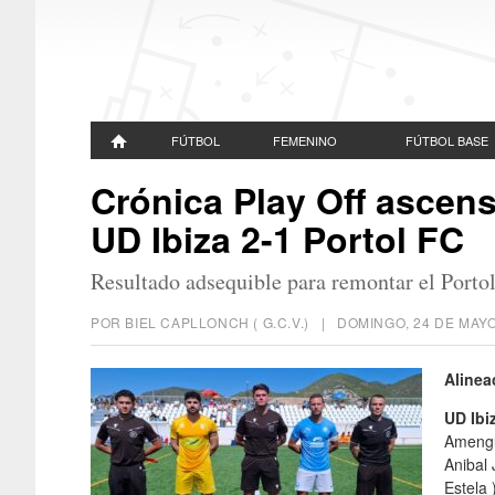
FÚTBOL
FEMENINO
FÚTBOL BASE
Crónica Play Off ascens
UD Ibiza 2-1 Portol FC
Resultado adsequible para remontar el Portol
POR BIEL CAPLLONCH ( G.C.V.) |
DOMINGO, 24 DE MAYO
Alinea
UD Ibi
Amengua
Anibal
Estela 