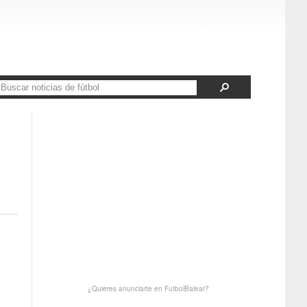
¿Quieres anunciarte en FutbolBalear?