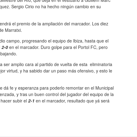
lvestre del Río, que deja en el vestuario a Guillem Marc
zquez. Sergio Cirio no ha hecho ningún cambio en su
tendrá el premio de la ampliación del marcador. Los diez
de Marratxi.
io campo, progresando el equipo de Ibiza, hasta que el
l
2-0
en el marcador. Duro golpe para el Portol FC, pero
abajando.
ser amplio cara al partido de vuelta de esta eliminatoria
ejor virtud, y ha sabido dar un paso más ofensivo, y esto le
e dá fe y esperanza para poderlo remontar en el Municipal
enzada, y tras un buen control del jugador del equipo de la
 hacer subir el
2-1
en el marcador, resultado que yá será