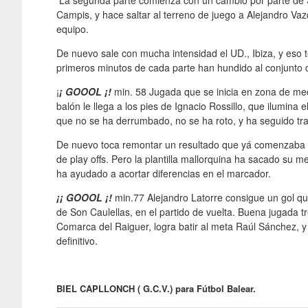
La segunda parte comienza con un cambio por parte de Si
Campis, y hace saltar al terreno de juego a Alejandro Va
equipo.
De nuevo sale con mucha intensidad el UD., Ibiza, y eso 
primeros minutos de cada parte han hundido al conjunto 
¡
¡ GOOOL ¡!
min. 58 Jugada que se inicia en zona de med
balón le llega a los pies de Ignacio Rossillo, que ilumina e
que no se ha derrumbado, no se ha roto, y ha seguido tr
De nuevo toca remontar un resultado que yá comenzaba a 
de play offs. Pero la plantilla mallorquina ha sacado su m
ha ayudado a acortar diferencias en el marcador.
¡¡ GOOOL ¡!
min.77 Alejandro Latorre consigue un gol qu
de Son Caulellas, en el partido de vuelta. Buena jugada tr
Comarca del Raiguer, logra batir al meta Raúl Sánchez, y
definitivo.
BIEL CAPLLONCH ( G.C.V.) para Fútbol Balear.