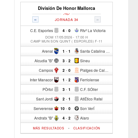
División De Honor Mallorca
«
»
JORNADA 34
C.E. Esporles
4
-
0
Rtvº La Victoria
DOM 17/05/2026 - 17:00 H
CAMP MUN SON QUINT ( ESPORLES) F-11
Arenal
1
-
1
Santa Catalina Atº
Alcudia "B"
3
-
2
Sineu
Campos
2
-
0
Platges de Calvia "B"
Inter Manacor
1
-
2
Ferriolense
PÒrtol
3
-
1
C.F. SÓller
Sant Jordi
2
-
1
AtlÉtico Rafal
Serverense
10
-
0
Son VerÍ
Andratx "B"
4
-
2
Alaro
-
MÁS RESULTADOS
CLASIFICACIÓN