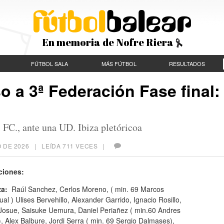
En memoria de Nofre Riera
FÚTBOL SALA
MÁS FÚTBOL
RESULTADOS
o a 3ª Federación Fase final:
 FC., ante una UD. Ibiza pletóricoa
 DE 2026
| LEÍDA 711 VECES |
ciones:
za:
Raúl Sanchez, Cerlos Moreno, ( min. 69 Marcos
l ) Ulises Bervehillo, Alexander Garrido, Ignacio Rosillo,
 Josue, Saisuke Uemura, Daniel Periañez ( min.60 Andres
), Alex Balbure, Jordi Serra ( min. 69 Sergio Dalmases),