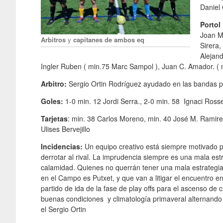
Daniel 
Portol
Joan Ma
Arbitros
y
capitanes de ambos eq
Sirera,
Alejand
Ingler Ruben ( min.75 Marc Sampol ), Juan C. Amador. ( mi
Arbitro:
Sergio Ortin Rodríguez ayudado en las bandas po
Goles:
1-0 min. 12 Jordi Serra., 2-0 min. 58 Ignaci Rosse
Tarjetas
: min. 38 Carlos Moreno, min. 40 José M. Ramire
Ulises Bervejillo
Incidencias:
Un equipo creativo está siempre motivado po
derrotar al rival. La imprudencia siempre es una mala estr
calamidad. Quienes no querrán tener una mala estrategia
en el Campo es Putxet, y que van a litigar el encuentro en
partido de ida de la fase de play offs para el ascenso de 
buenas condiciones y climatología primaveral alternando 
el Sergio Ortin