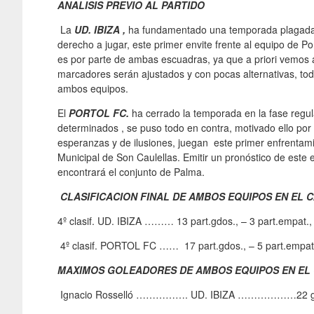
ANALISIS PREVIO AL PARTIDO
La
UD. IBIZA ,
ha fundamentado una temporada plagada 
derecho a jugar, este primer envite frente al equipo de P
es por parte de ambas escuadras, ya que a priori vemos a
marcadores serán ajustados y con pocas alternativas, tod
ambos equipos.
El
PORTOL FC.
ha cerrado la temporada en la fase reg
determinados , se puso todo en contra, motivado ello por 
esperanzas y de ilusiones, juegan este primer enfrentamien
Municipal de Son Caulellas. Emitir un pronóstico de este 
encontrará el conjunto de Palma.
CLASIFICACION FINAL DE AMBOS EQUIPOS EN EL 
4º clasif. UD. IBIZA ……… 13 part.gdos., – 3 part.empat.
4º clasif. PORTOL FC …… 17 part.gdos., – 5 part.empat.
MAXIMOS GOLEADORES DE AMBOS EQUIPOS EN EL 
Ignacio Rosselló ……………. UD. IBIZA ………………22 g