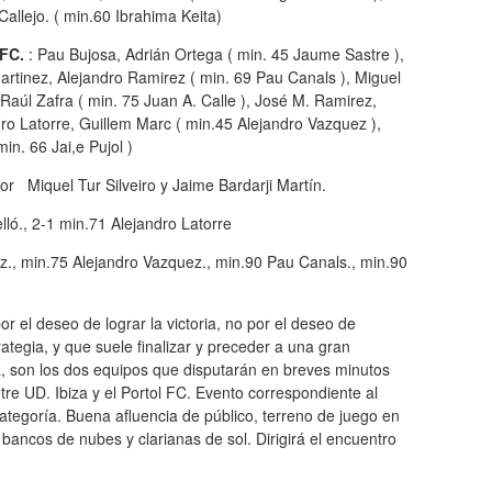
Callejo. ( min.60 Ibrahima Keita)
 FC.
: Pau Bujosa, Adrián Ortega ( min. 45 Jaume Sastre ),
rtinez, Alejandro Ramirez ( min. 69 Pau Canals ), Miguel
 Raúl Zafra ( min. 75 Juan A. Calle ), José M. Ramirez,
ro Latorre, Guillem Marc ( min.45 Alejandro Vazquez ),
n. 66 Jai,e Pujol )
r Miquel Tur Silveiro y Jaime Bardarji Martín.
lló., 2-1 min.71 Alejandro Latorre
z., min.75 Alejandro Vazquez., min.90 Pau Canals., min.90
r el deseo de lograr la victoria, no por el deseo de
ategia, y que suele finalizar y preceder a una gran
, son los dos equipos que disputarán en breves minutos
tre UD. Ibiza y el Portol FC. Evento correspondiente al
categoría. Buena afluencia de público, terreno de juego en
bancos de nubes y clarianas de sol. Dirigirá el encuentro