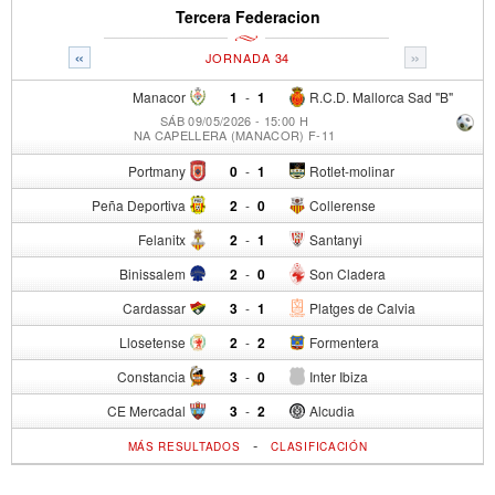
Tercera Federacion
«
»
JORNADA 34
Manacor
1
-
1
R.C.D. Mallorca Sad "B"
SÁB 09/05/2026 - 15:00 H
NA CAPELLERA (MANACOR) F-11
Portmany
0
-
1
Rotlet-molinar
Peña Deportiva
2
-
0
Collerense
Felanitx
2
-
1
Santanyi
Binissalem
2
-
0
Son Cladera
Cardassar
3
-
1
Platges de Calvia
Llosetense
2
-
2
Formentera
Constancia
3
-
0
Inter Ibiza
CE Mercadal
3
-
2
Alcudia
-
MÁS RESULTADOS
CLASIFICACIÓN