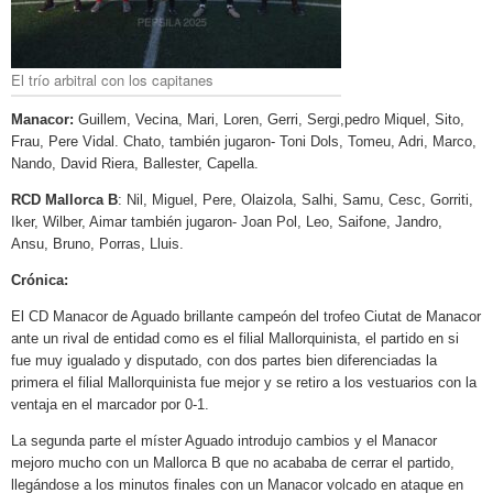
El trío arbitral con los capitanes
Manacor:
Guillem, Vecina, Mari, Loren, Gerri, Sergi,pedro Miquel, Sito,
Frau, Pere Vidal. Chato, también jugaron- Toni Dols, Tomeu, Adri, Marco,
Nando, David Riera, Ballester, Capella.
RCD Mallorca B
: Nil, Miguel, Pere, Olaizola, Salhi, Samu, Cesc, Gorriti,
Iker, Wilber, Aimar también jugaron- Joan Pol, Leo, Saifone, Jandro,
Ansu, Bruno, Porras, Lluis.
Crónica:
El CD Manacor de Aguado brillante campeón del trofeo Ciutat de Manacor
ante un rival de entidad como es el filial Mallorquinista, el partido en si
fue muy igualado y disputado, con dos partes bien diferenciadas la
primera el filial Mallorquinista fue mejor y se retiro a los vestuarios con la
ventaja en el marcador por 0-1.
La segunda parte el míster Aguado introdujo cambios y el Manacor
mejoro mucho con un Mallorca B que no acababa de cerrar el partido,
llegándose a los minutos finales con un Manacor volcado en ataque en