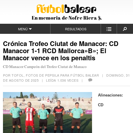
En memoria de Nofre Riera
MENÚ
RESULTADOS
Crónica Trofeo Ciutat de Manacor: CD
Manacor 1-1 RCD Mallorca»B»; El
Manacor vence en los penaltis
CD Manacor Campeón del Trofeo Ciutat de Manaco
POR TOFOL, FOTOS DE PEPSILA PARA FÚTBOL BALEAR |
DOMINGO, 31
DE AGOSTO DE 2025
| LEÍDA 1.036 VECES |
Alineaciones:
CD