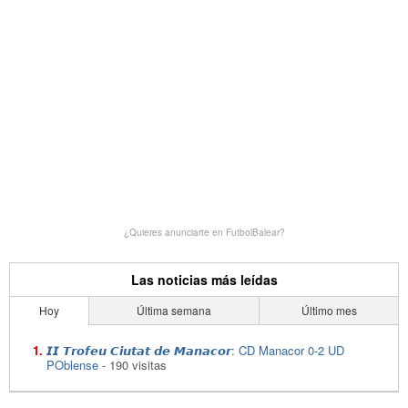
¿Quieres anunciarte en FutbolBalear?
Las noticias más leídas
Hoy
Última semana
Último mes
𝙄𝙄 𝙏𝙧𝙤𝙛𝙚𝙪 𝘾𝙞𝙪𝙩𝙖𝙩 𝙙𝙚 𝙈𝙖𝙣𝙖𝙘𝙤𝙧: CD Manacor 0-2 UD
POblense
- 190 visitas