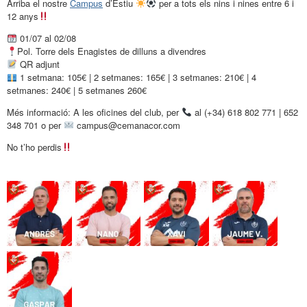
Arriba el nostre
Campus
d’Estiu
per a tots els nins i nines entre 6 i
12 anys
01/07 al 02/08
Pol. Torre dels Enagistes de dilluns a divendres
QR adjunt
1 setmana: 105€ | 2 setmanes: 165€ | 3 setmanes: 210€ | 4
setmanes: 240€ | 5 setmanes 260€
Més informació: A les oficines del club, per
al (+34) 618 802 771 | 652
348 701 o per
campus@cemanacor.com
No t’ho perdis