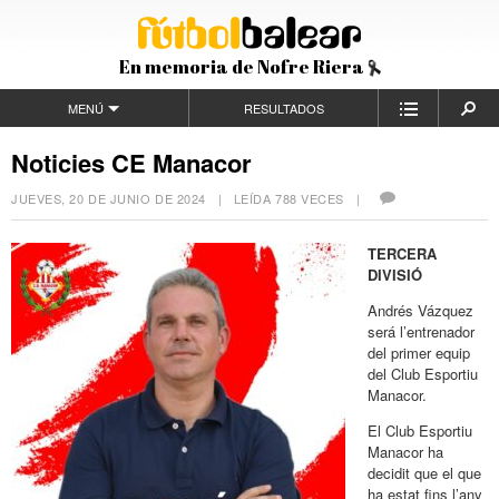
En memoria de Nofre Riera
MENÚ
RESULTADOS
Noticies CE Manacor
JUEVES, 20 DE JUNIO DE 2024
| LEÍDA 788 VECES |
TERCERA
DIVISIÓ
Andrés Vázquez
será l’entrenador
del primer equip
del Club Esportiu
Manacor.
El Club Esportiu
Manacor ha
decidit que el que
ha estat fins l’any