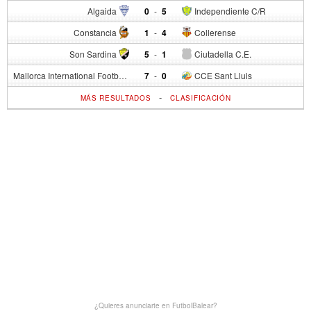
Algaida
0
-
5
Independiente C/R
Constancia
1
-
4
Collerense
Son Sardina
5
-
1
Ciutadella C.E.
Mallorca International Football Club del S.p.
7
-
0
CCE Sant Lluis
-
MÁS RESULTADOS
CLASIFICACIÓN
¿Quieres anunciarte en FutbolBalear?