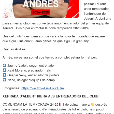
passat i durant
unes temporades
l’entrenador del
Juvenil A doni una
passa més al club i es converteixí amb l’ entrenador del primer equip de
Tercera Divisió per enfrontar la nova temporada 2023-2024.
Des del club li desitgem sort de cara a la nova temporada que esperem
que sigui il·lusionant i amb ganes de què sigui un gran any.
Gracias Andrés!
A més, no estarà sol, el cos tècnic a complet estarà format per:
Jaume Vadell, segon entrenador
Xavi Moreno, preparador físic
Gaspar Veny, entrenador de porters
Nano, delegat d’equip i de camp
Fotografíes:
https://we.tl/t-wFnwGY2TQm
XERRADA D’ALBERT RIERA ALS ENTRENADORS DEL CLUB
COMENÇAM LA TEMPORADA 24-25
I de quina manera
després
d’una reunió de preparació d’entrenadors/es de tot el club, hem pogut
gaudir d’una xerrada d’Albert Riera, ex jugador del club i actual entrenador