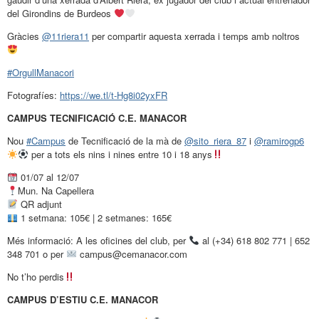
del Girondins de Burdeos
Gràcies
@11riera11
per compartir aquesta xerrada i temps amb noltros
#OrgullManacori
Fotografíes:
https://we.tl/t-Hg8i02yxFR
CAMPUS TECNIFICACIÓ C.E. MANACOR
Nou
#Campus
de Tecnificació de la mà de
@sito_riera_87
i
@ramirogp6
per a tots els nins i nines entre 10 i 18 anys
01/07 al 12/07
Mun. Na Capellera
QR adjunt
1 setmana: 105€ | 2 setmanes: 165€
Més informació: A les oficines del club, per
al (+34) 618 802 771 | 652
348 701 o per
campus@cemanacor.com
No t’ho perdis
CAMPUS D’ESTIU C.E. MANACOR