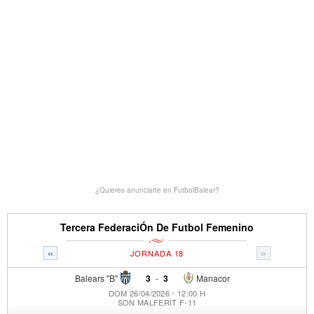
¿Quieres anunciarte en FutbolBalear?
Tercera FederaciÓn De Futbol Femenino
«
»
JORNADA 18
Balears "B"
3
-
3
Manacor
DOM 26/04/2026 - 12:00 H
SON MALFERIT F-11