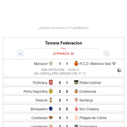
¿Quieres anunciarte en FutbolBalear?
Tercera Federacion
«
»
JORNADA 34
Manacor
1
-
1
R.C.D. Mallorca Sad "B"
SÁB 09/05/2026 - 15:00 H
NA CAPELLERA (MANACOR) F-11
Portmany
0
-
1
Rotlet-molinar
Peña Deportiva
2
-
0
Collerense
Felanitx
2
-
1
Santanyi
Binissalem
2
-
0
Son Cladera
Cardassar
3
-
1
Platges de Calvia
Llosetense
2
-
2
Formentera