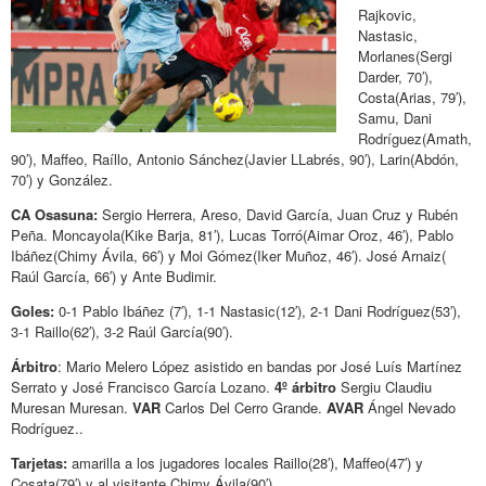
Rajkovic,
Nastasic,
Morlanes(Sergi
Darder, 70′),
Costa(Arias, 79′),
Samu, Dani
Rodríguez(Amath,
90′), Maffeo, Raíllo, Antonio Sánchez(Javier LLabrés, 90′), Larin(Abdón,
70′) y González.
CA Osasuna:
Sergio Herrera, Areso, David García, Juan Cruz y Rubén
Peña. Moncayola(Kike Barja, 81′), Lucas Torró(Aimar Oroz, 46′), Pablo
Ibáñez(Chimy Ávila, 66′) y Moi Gómez(Iker Muñoz, 46′). José Arnaiz(
Raúl García, 66′) y Ante Budimir.
Goles:
0-1 Pablo Ibáñez (7′), 1-1 Nastasic(12′), 2-1 Dani Rodríguez(53′),
3-1 Raillo(62′), 3-2 Raúl García(90′).
Árbitro
: Mario Melero López asistido en bandas por José Luís Martínez
Serrato y José Francisco García Lozano.
4º árbitro
Sergiu Claudiu
Muresan Muresan.
VAR
Carlos Del Cerro Grande.
AVAR
Ángel Nevado
Rodríguez..
Tarjetas:
amarilla a los jugadores locales Raillo(28′), Maffeo(47′) y
Cosata(79′) y al visitante Chimy Ávila(90′).