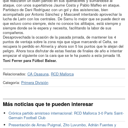
que realizaron un buen partido en sus quehaceres y sumándose al
ataque, con unos superlativos Jaume Costa y Pablo Maffeo en ataque.
Partidazo de Dani Rodríguez con un gol y dos asistencias, bien
acompañado por Antonio Sánchez y Mascarell intentando aprovechar la
lucha de Larin con los centrales. De Samu lo mejor que se puede decir es
que estuvo como siempre, éste no conoce los altibajos, está siempre y
siempre donde se le espera y necesita, facilitando la labor de sus
compañeros.
Desaprovechada la ocasión de la pasada jornada, de mantener los 4
puntos de ventaja sobre la zona roja que sigue marcando el Celta, se
recupera lo perdido en Almería y ahora son 5 los puntos que le alejan del
peligro. Ahora toca disfrutar de estas fiestas de finales de año e intentar
empezar el siguiente con la cara que se le ha puesto a esta jornada 18.
Toni Ferrer para Fútbol Balear.
Relacionados:
CA Osasuna
,
RCD Mallorca
Categoría:
Primera División
Más noticias que te pueden interesar
Crónica partido amistoso internacional: RCD Mallorca 3-0 Paris Saint-
Germain Football Club
Presentación de Arnau Puigmal, Zito Luvumbo, Adrián Fuentes y