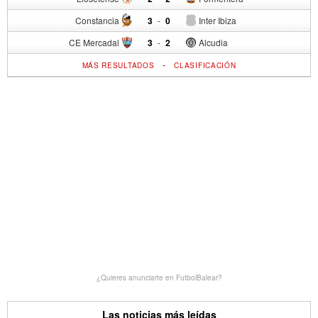
Constancia
3
-
0
Inter Ibiza
CE Mercadal
3
-
2
Alcudia
-
MÁS RESULTADOS
CLASIFICACIÓN
¿Quieres anunciarte en FutbolBalear?
Las noticias más leídas