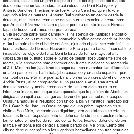
estirados, realizando un gran desgaste físico consiguiendo constantes
dos contra uno en las bandas, asociándose con Dani Rodríguez y
Antonio Sánchez. Precisamente fue Antonio Sánchez quien tuvo el
segundo a los 41 minutos, Antonio Raillo cabeceó un centro desde la
derecha, el intento de remate se convirtió en un excelente centro para
que Antonio Sánchez fusilara a placer pero su remate lo sacó Herrera
tapando hueco realizando una gran parada.
En la segunda parte nada cambió y la insistencia del Mallorca encontró
su premio a los 53 minutos, un incansable Maffeo centra desde su banda
y Dani remata desde el borde del área, ajustado al palo haciendo inútil la
buena estirada de Herrera. Nuevamente Pablo por su banda, incansable e
insaciable, es objeto de falta. Dani la lanza de forma magistral a la
cabeza de Raillo, justo sobre el punto de penalti absolutamente libre de
marca, y lo aprovecha para cabecear con fuerza y colocación marcando
el 3-1. Mientras los jugadores de segunda línea marcaban las diferencias
en área pamplonica, Larin trabajaba buscando y creando espacios, pero
con total desacierto ante puerta. La afición estuvo coreando el nombre de
Abdón Ptrats, al no comprender su no presencia en el área ante el
dominio barralet y acabó coreando el de Larin en clara muestra de
intentar animarle, con lo que claro quedaba que la petición de Abdón iba
dirigida al banquillo con las ganas de ver dos puntas sobre el césped.
Osasuna maquilló el resultado con un gol a los 91 minutos, marcado por
Raúl García de Haro, un Osasuna que dio una pobre impresión en su
visita a Son Moix, peleando con dignidad, pero con total desacierto en
todas las líneas, especialmente en defensa donde nunca pudieron frenar
los remates e intentos de remate de las torres locales, defendiendo con
marcaje en zona a los centros a balón parado del Mallorca. Cierto que
ello no debe quitar mérito a los jugadores bermellones con tres centrales