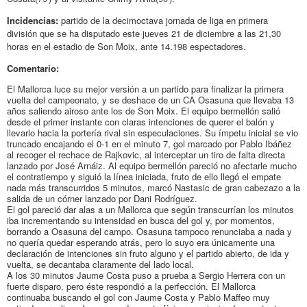
Incidencias:
partido de la decimoctava jornada de liga en primera
división que se ha disputado este jueves 21 de diciembre a las 21,30
horas en el estadio de Son Moix, ante 14.198 espectadores.
Comentario:
El Mallorca luce su mejor versión a un partido para finalizar la primera
vuelta del campeonato, y se deshace de un CA Osasuna que llevaba 13
años saliendo airoso ante los de Son Moix. El equipo bermellón salió
desde el primer instante con claras intenciones de querer el balón y
llevarlo hacia la portería rival sin especulaciones. Su ímpetu inicial se vio
truncado encajando el 0-1 en el minuto 7, gol marcado por Pablo Ibáñez
al recoger el rechace de Rajkovic, al interceptar un tiro de falta directa
lanzado por José Arnáiz. Al equipo bermellón pareció no afectarle mucho
el contratiempo y siguió la línea iniciada, fruto de ello llegó el empate
nada más transcurridos 5 minutos, marcó Nastasic de gran cabezazo a la
salida de un córner lanzado por Dani Rodríguez.
El gol pareció dar alas a un Mallorca que según transcurrían los minutos
iba incrementando su intensidad en busca del gol y, por momentos,
borrando a Osasuna del campo. Osasuna tampoco renunciaba a nada y
no quería quedar esperando atrás, pero lo suyo era únicamente una
declaración de intenciones sin fruto alguno y el partido abierto, de ida y
vuelta, se decantaba claramente del lado local.
A los 30 minutos Jaume Costa puso a prueba a Sergio Herrera con un
fuerte disparo, pero éste respondió a la perfección. El Mallorca
continuaba buscando el gol con Jaume Costa y Pablo Maffeo muy