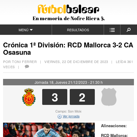
En memoria de Nofre Riera
MENÚ
RESULTADOS
Crónica 1ª División: RCD Mallorca 3-2 CA
Osasuna
POR TONI FERRER |
VIERNES, 22 DE DICIEMBRE DE 2023
| LEÍDA 361
VECES |
Jornada 18, Jueves 21/12/2023 - 21:30 h
3
2
Campo: Son Moix
Ver jornada
Alineaciones:
RCD Mallorca: