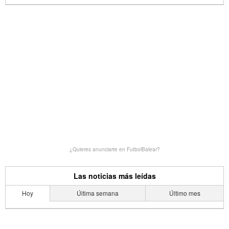
¿Quieres anunciarte en FutbolBalear?
Las noticias más leídas
Hoy
Última semana
Último mes