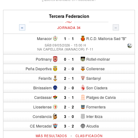
Tercera Federacion
«
»
JORNADA 34
Manacor
1
-
1
R.C.D. Mallorca Sad "B"
SÁB 09/05/2026 - 15:00 H
NA CAPELLERA (MANACOR) F-11
Portmany
0
-
1
Rotlet-molinar
Peña Deportiva
2
-
0
Collerense
Felanitx
2
-
1
Santanyi
Binissalem
2
-
0
Son Cladera
Cardassar
3
-
1
Platges de Calvia
Llosetense
2
-
2
Formentera
Constancia
3
-
0
Inter Ibiza
CE Mercadal
3
-
2
Alcudia
-
MÁS RESULTADOS
CLASIFICACIÓN