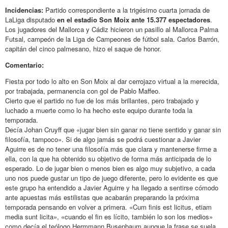
Incidencias:
Partido correspondiente a la trigésimo cuarta jornada de
LaLiga disputado
en el estadio Son Moix ante 15.377 espectadores
.
Los jugadores del Mallorca y Cádiz hicieron un pasillo al Mallorca Palma
Futsal, campeón de la Liga de Campeones de fútbol sala. Carlos Barrón,
capitán del cinco palmesano, hizo el saque de honor.
Comentario:
Fiesta por todo lo alto en Son Moix al dar cerrojazo virtual a la merecida,
por trabajada, permanencia con gol de Pablo Maffeo.
Cierto que el partido no fue de los más brillantes, pero trabajado y
luchado a muerte como lo ha hecho este equipo durante toda la
temporada.
Decía Johan Cruyff que «jugar bien sin ganar no tiene sentido y ganar sin
filosofía, tampoco». Si de algo jamás se podrá cuestionar a Javier
Aguirre es de no tener una filosofía más que clara y mantenerse firme a
ella, con la que ha obtenido su objetivo de forma más anticipada de lo
esperado. Lo de jugar bien o menos bien es algo muy subjetivo, a cada
uno nos puede gustar un tipo de juego diferente, pero lo evidente es que
este grupo ha entendido a Javier Aguirre y ha llegado a sentirse cómodo
ante apuestas más estilistas que acabarán preparando la próxima
temporada pensando en volver a primera. «Cum finis est licitus, etiam
media sunt licita», «cuando el fin es lícito, también lo son los medios»
como decía el teólogo Hermmann Busenbaum aunque la frase se suela