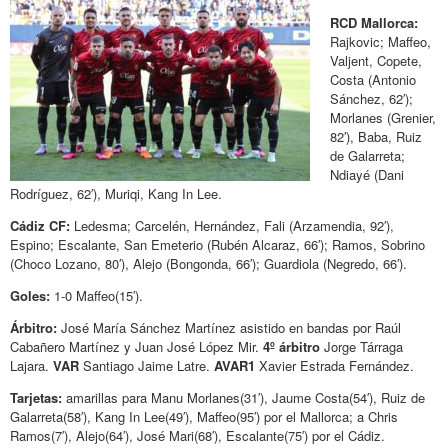
RCD Mallorca:
Rajkovic; Maffeo,
Valjent, Copete,
Costa (Antonio
Sánchez, 62′);
Morlanes (Grenier,
82′), Baba, Ruiz
de Galarreta;
Ndiayé (Dani
Rodríguez, 62′), Muriqi, Kang In Lee.
Cádiz CF:
Ledesma; Carcelén, Hernández, Fali (Arzamendia, 92′),
Espino; Escalante, San Emeterio (Rubén Alcaraz, 66′); Ramos, Sobrino
(Choco Lozano, 80′), Alejo (Bongonda, 66′); Guardiola (Negredo, 66′).
Goles:
1-0 Maffeo(15′).
Árbitro:
José María Sánchez Martínez asistido en bandas por Raúl
Cabañero Martínez y Juan José López Mir.
4º árbitro
Jorge Tárraga
Lajara.
VAR
Santiago Jaime Latre.
AVAR1
Xavier Estrada Fernández.
Tarjetas:
amarillas para Manu Morlanes(31′), Jaume Costa(54′), Ruiz de
Galarreta(58′), Kang In Lee(49′), Maffeo(95′) por el Mallorca; a Chris
Ramos(7′), Alejo(64′), José Mari(68′), Escalante(75′) por el Cádiz.