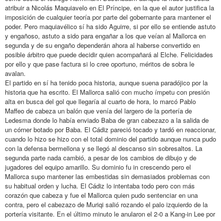
atribuir a Nicolás Maquiavelo en El Príncipe, en la que el autor justifica la
imposición de cualquier teoría por parte del gobernante para mantener el
poder. Pero maquiavélico sí ha sido Aguirre, si por ello se entiende astuto
y engañoso, astuto a sido para engañar a los que veían al Mallorca en
segunda y de su engaño dependerán ahora al haberse convertido en
posible árbitro que puede decidir quien acompañará al Elche. Felicidades
por ello y que pase factura si lo cree oportuno, méritos de sobra le
avalan.
El partido en sí ha tenido poca historia, aunque suena paradójico por la
historia que ha escrito. El Mallorca salió con mucho ímpetu con presión
alta en busca del gol que llegaría al cuarto de hora, lo marcó Pablo
Maffeo de cabeza un balón que venía del largero de la portería de
Ledesma donde lo había enviado Baba de gran cabezazo a la salida de
un córner botado por Baba. El Cádiz pareció tocado y tardó en reaccionar,
cuando lo hizo se hizo con el total dominio del partido aunque nunca pudo
con la defensa bermellona y se llegó al descanso sin sobresaltos. La
segunda parte nada cambió, a pesar de los cambios de dibujo y de
jugadores del equipo amarillo. Su dominio fu in crescendo pero el
Mallorca supo mantener las embestidas sin demasiados problemas con
su habitual orden y lucha. El Cádiz lo intentaba todo pero con más
corazón que cabeza y fue el Mallorca quien pudo sentenciar en una
contra, pero el cabezazo de Muriqi salió rozando el palo izquierdo de la
portería visitante. En el último minuto le anularon el 2-0 a Kang-in Lee por