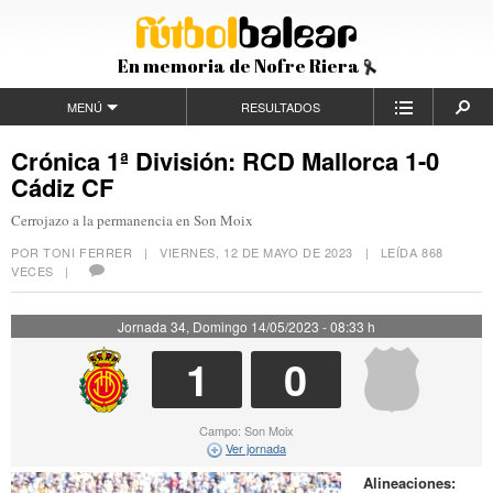
En memoria de Nofre Riera
MENÚ
RESULTADOS
Crónica 1ª División: RCD Mallorca 1-0
Cádiz CF
Cerrojazo a la permanencia en Son Moix
POR TONI FERRER |
VIERNES, 12 DE MAYO DE 2023
| LEÍDA 868
VECES |
Jornada 34, Domingo 14/05/2023 - 08:33 h
1
0
Campo: Son Moix
Ver jornada
Alineaciones: