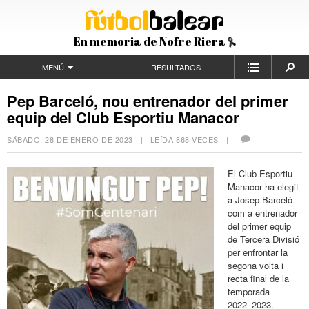
En memoria de Nofre Riera
MENÚ
RESULTADOS
Pep Barceló, nou entrenador del primer
equip del Club Esportiu Manacor
SÁBADO, 28 DE ENERO DE 2023
| LEÍDA 868 VECES |
El Club Esportiu
Manacor ha elegit
a Josep Barceló
com a
entrenador
del primer equip
de Tercera Divisió
per enfrontar la
segona volta i
recta final de
la
temporada
2022
–
2023.