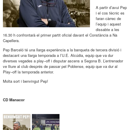
A partir d’avui Pep
i el cos tècnic es
faran càrrec de
l’equip i aquest
dissabte a les
16.30 h
confrontarà el primer partit oficial davant el Constància a Na
Capellera.
Pep Barceló
t
é
una llarga e
xperiència a la
banqueta de
tercera divisió
i
destacant u
na llarga
temporada a
l
’
U.E.
Alcúdia
, equip
que va dur
diverses vegades
a
play
–
off
i dis
putar
ascens a
Se
gona B.
L’entre
nador
ve lliure al club després de passar pel Poblense, e
quip que va dur al
Play
–
off la temporada anterior.
Molta sort i b
envingut
Pep
!
CD Manacor