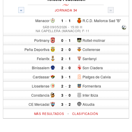
«
»
JORNADA 34
Manacor
1
-
1
R.C.D. Mallorca Sad "B"
SÁB 09/05/2026 - 15:00 H
NA CAPELLERA (MANACOR) F-11
Portmany
0
-
1
Rotlet-molinar
Peña Deportiva
2
-
0
Collerense
Felanitx
2
-
1
Santanyi
Binissalem
2
-
0
Son Cladera
Cardassar
3
-
1
Platges de Calvia
Llosetense
2
-
2
Formentera
Constancia
3
-
0
Inter Ibiza
CE Mercadal
3
-
2
Alcudia
-
MÁS RESULTADOS
CLASIFICACIÓN