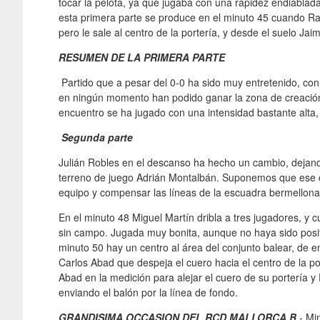
tocar la pelota, ya que jugaba con una rapidez endiablad
esta primera parte se produce en el minuto 45 cuando Raú
pero le sale al centro de la portería, y desde el suelo J
RESUMEN DE LA PRIMERA PARTE
Partido que a pesar del 0-0 ha sido muy entretenido, co
en ningún momento han podido ganar la zona de creación, 
encuentro se ha jugado con una intensidad bastante alta, 
Segunda parte
Julián Robles en el descanso ha hecho un cambio, dejando 
terreno de juego Adrián Montalbán. Suponemos que ese 
equipo y compensar las líneas de la escuadra bermellona
En el minuto 48 Miguel Martín dribla a tres jugadores, y 
sin campo. Jugada muy bonita, aunque no haya sido positiv
minuto 50 hay un centro al área del conjunto balear, de 
Carlos Abad que despeja el cuero hacia el centro de la p
Abad en la medición para alejar el cuero de su portería
enviando el balón por la línea de fondo.
GRANDISIMA OCCASION DEL RCD.MALLORCA B
.- Mi