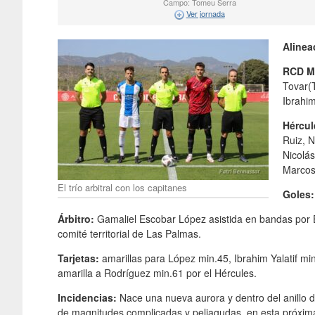
Campo: Tomeu Serra
Ver jornada
Alinea
RCD Ma
Tovar(T
Ibrahim
Hércul
Ruiz, N
Nicolás
Marcos,
El trío arbitral con los capitanes
Goles:
Árbitro:
Gamaliel Escobar López asistida en bandas por
comité territorial de Las Palmas.
Tarjetas:
amarillas para López min.45, Ibrahim Yalatif mi
amarilla a Rodríguez min.61 por el Hércules.
Incidencias:
Nace una nueva aurora y dentro del anillo de
de magnitudes complicadas y peliagudas, en esta próxi