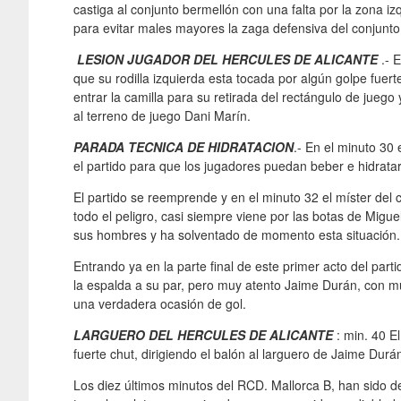
castiga al conjunto bermellón con una falta por la zona iz
para evitar males mayores la zaga defensiva del conjunto
LESION JUGADOR DEL HERCULES DE ALICANTE
.- E
que su rodilla izquierda esta tocada por algún golpe fuer
entrar la camilla para su retirada del rectángulo de juego 
al terreno de juego Dani Marín.
PARADA TECNICA DE HIDRATACION
.- En el minuto 30
el partido para que los jugadores puedan beber e hidratar
El partido se reemprende y en el minuto 32 el míster del
todo el peligro, casi siempre viene por las botas de Migue
sus hombres y ha solventado de momento esta situación.
Entrando ya en la parte final de este primer acto del par
la espalda a su par, pero muy atento Jaime Durán, con mu
una verdadera ocasión de gol.
LARGUERO DEL HERCULES DE ALICANTE
: min. 40 El
fuerte chut, dirigiendo el balón al larguero de Jaime Durá
Los diez últimos minutos del RCD. Mallorca B, han sido de