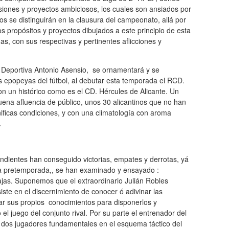
siones y proyectos ambiciosos, los cuales son ansiados por
os se distinguirán en la clausura del campeonato, allá por
 propósitos y proyectos dibujados a este principio de esta
s, con sus respectivas y pertinentes aflicciones y
d Deportiva Antonio Asensio, se ornamentará y se
s epopeyas del fútbol, al debutar esta temporada el RCD.
on un histórico como es el CD. Hércules de Alicante. Un
uena afluencia de público, unos 30 alicantinos que no han
ificas condiciones, y con una climatología con aroma
.
ndientes han conseguido victorias, empates y derrotas, yá
la pretemporada,, se han examinado y ensayado :
ajas. Suponemos que el extraordinario Julián Robles
nsiste en el discernimiento de conocer ó adivinar las
icar sus propios conocimientos para disponerlos y
 el juego del conjunto rival. Por su parte el entrenador del
 dos jugadores fundamentales en el esquema táctico del