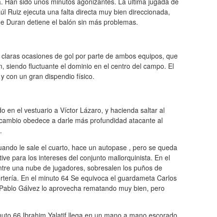
a. Han sido unos minutos agonizantes. La última jugada de
l Ruiz ejecuta una falta directa muy bien direccionada,
aime Duran detiene el balón sin más problemas.
n claras ocasiones de gol por parte de ambos equipos, que
siendo fluctuante el dominio en el centro del campo. El
y con un gran dispendio físico.
en el vestuario a Víctor Lázaro, y hacienda saltar al
cambio obedece a darle más profundidad atacante al
.
cuando le sale el cuarto, hace un autopase , pero se queda
e para los intereses del conjunto mallorquinista. En el
entre una nube de jugadores, sobresalen los puños de
ortería. En el minuto 64 Se equivoca el guardameta Carlos
 y Pablo Gálvez lo aprovecha rematando muy bien, pero
nuto 66 Ibrahim Yalatif llega en un mano a mano escorado