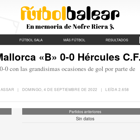
En memoria de Nofre Riera
FÚTBOL SALA
MÁS FÚTBOL
RESULTADOS
allorca «B» 0-0 Hércules C.F
 0-0 con las grandisimas ocasiones de gol por parte de
ENNASSAR |
DOMINGO, 4 DE SEPTIEMBRE DE 2022
| LEÍDA 2.658
Partidos anteriores
Sin datos