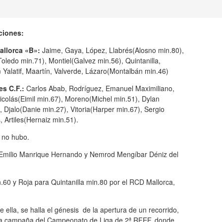
ciones:
llorca «B»:
Jaime, Gaya, López, Llabrés(Alosno min.80),
oledo min.71), Montiel(Galvez min.56), Quintanilla,
 Yalatif, Maartín, Valverde, Lázaro(Montalbán min.46)
es C.F.:
Carlos Abab, Rodríguez, Emanuel Maximiliano,
icolás(Eimil min.67), Moreno(Michel min.51), Dylan
, Djalo(Danie min.27), Vitoria(Harper min.67), Sergio
 Artiles(Hernaiz min.51).
no hubo.
 Emilio Manrique Hernando y Nemrod Mengíbar Déniz del
n.60 y Roja para Quintanilla min.80 por el RCD Mallorca,
 ella, se halla el génesis de la apertura de un recorrido,
ma campaña del Campeonato de Liga de 2ª RFEF, donde