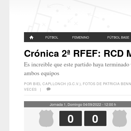
FÚTBOL
FEMENINO
FÚTBOL BASE
Crónica 2ª RFEF: RCD M
Es increible que este partido haya terminado
ambos equipos
POR BIEL CAPLLONCH (G.C.V.), FOTOS DE PATRICIA B
VECES |
Jornada 1, Domingo 04/09/2022 - 12:00 h
0
0