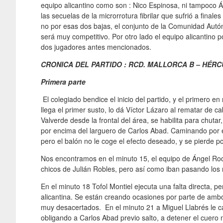
equipo alicantino como son : Nico Espinosa, ni tampoco Ál
las secuelas de la microrrotura fibrilar que sufrió a fin
no por esas dos bajas, el conjunto de la Comunidad Autó
será muy competitivo. Por otro lado el equipo alicantino p
dos jugadores antes mencionados.
CRONICA DEL PARTIDO : RCD. MALLORCA B – HÉRCULE
Primera parte
El colegiado bendice el inicio del partido, y el primero e
llega el primer susto, lo dá Víctor Lázaro al rematar de c
Valverde desde la frontal del área, se habilita para chuta
por encima del larguero de Carlos Abad. Caminando por el
pero el balón no le coge el efecto deseado, y se pierde po
Nos encontramos en el minuto 15, el equipo de Ángel Rod
chicos de Julián Robles, pero así como iban pasando los 
En el minuto 18 Tofol Montiel ejecuta una falta directa, pe
alicantina. Se están creando ocasiones por parte de amb
muy desacertados. En el minuto 21 a Miguel Llabrés le c
obligando a Carlos Abad previo salto, a detener el cuero m