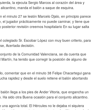
quierda, la ejecuta Sergio Marcos al corazón del área y
 alicantino, manda el balón a saque de esquina.
n el minuto 27 se lesión Marcelo Djalo, en principio parece
te, el jugador prácticamente no puede caminar, y tiene que
y posterior revisión creemos hospitalario En su lugar salta
 el colegiado Sr. Escobar López con muy buen criterio, para
se, Acertada decisión.
 conjunto de la Comunidad Valenciana, se da cuenta que
l Martín, ha tenido que corregir la posición de alguno de
tido, comentar que en el minuto 38 Felipe Chacartegui gana
cha rapidez y desde el suelo retiene el balón abortando
 balón llega a los pies de Ander Vitoria, que engancha un
n. Ha sido otra Buena ocasión para el conjunto alicantino.
 una agonía total. El Hércules no le dejaba ni siquiera