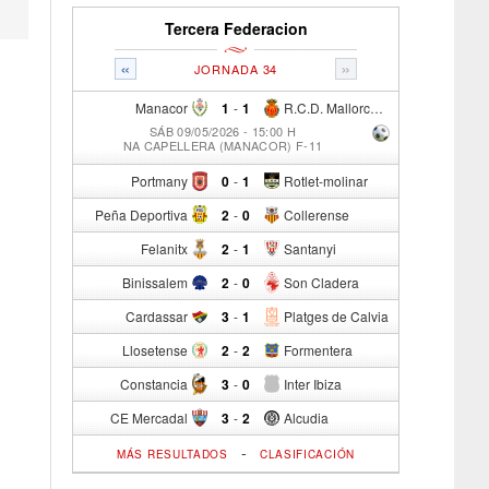
Tercera Federacion
«
»
JORNADA 34
Manacor
1
-
1
R.C.D. Mallorca Sad "B"
SÁB 09/05/2026 - 15:00 H
NA CAPELLERA (MANACOR) F-11
Portmany
0
-
1
Rotlet-molinar
Peña Deportiva
2
-
0
Collerense
Felanitx
2
-
1
Santanyi
Binissalem
2
-
0
Son Cladera
Cardassar
3
-
1
Platges de Calvia
Llosetense
2
-
2
Formentera
Constancia
3
-
0
Inter Ibiza
CE Mercadal
3
-
2
Alcudia
-
MÁS RESULTADOS
CLASIFICACIÓN