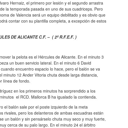
varo Hernaiz, el primero por lesión y el segundo arrastra
ales de la temporada pasada en uno de sus cuadriceps. Pero
noma de Valencia será un equipo debilitado y es obvio que
odrá contar con su plantilla completa, a excepción de estos
S DE ALICANTE C.F. – ( 2ª R.F.E.F. )
n mover la pelota es el Hércules de Alicante. En el minuto 3
abeza un buen servicio lateral. En el minuto 6 David
r, cuando encuentro espacio lo hace, pero el balón se va
 minuto 12 Ander Vitoria chuta desde larga distancia,
r línea de fondo.
ríguez en los primeros minutos ha sorprendido a los
minutos el RCD. Mallorca B ha igualado la contienda.
ro el balón sale por el poste izquierdo de la meta
os rivales, pero los delanteros de ambas escuadras están
ae un balón y sin pensárselo chuta muy seco y muy fuerte,
uy cerca de su palo largo. En el minuto 24 el árbitro