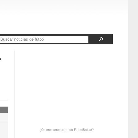
.
¿Quieres anunciarte en FutbolBalear?