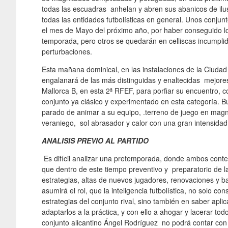
todas las escuadras anhelan y abren sus abanicos de ilu
todas las entidades futbolísticas en general. Unos conjunt
el mes de Mayo del próximo año, por haber conseguido los
temporada, pero otros se quedarán en celliscas incumplida
perturbaciones.
Esta mañana dominical, en las instalaciones de la Ciuda
engalanará de las más distinguidas y enaltecidas mejore
Mallorca B, en esta 2ª RFEF, para porfiar su encuentro, c
conjunto ya clásico y experimentado en esta categoría. B
parado de animar a su equipo, .terreno de juego en magn
veraniego, sol abrasador y calor con una gran intensidad
ANALISIS PREVIO AL PARTIDO
Es difícil analizar una pretemporada, donde ambos conte
que dentro de este tiempo preventivo y preparatorio de 
estrategias, altas de nuevos jugadores, renovaciones y b
asumirá el rol, que la inteligencia futbolística, no solo co
estrategias del conjunto rival, sino también en saber apl
adaptarlos a la práctica, y con ello a ahogar y lacerar todo
conjunto alicantino Ángel Rodríguez no podrá contar con