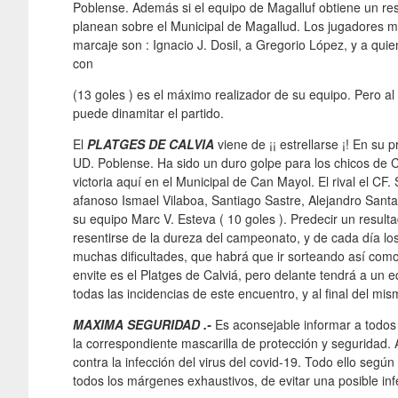
Poblense. Además si el equipo de Magalluf obtiene un re
planean sobre el Municipal de Magallud. Los jugadores 
marcaje son : Ignacio J. Dosil, a Gregorio López, y a qui
con
(13 goles ) es el máximo realizador de su equipo. Pero al
puede dinamitar el partido.
El
PLATGES DE CALVIA
viene de ¡¡ estrellarse ¡! En su 
UD. Poblense. Ha sido un duro golpe para los chicos de Ca
victoria aquí en el Municipal de Can Mayol. El rival el CF
afanoso Ismael Vilaboa, Santiago Sastre, Alejandro Santa
su equipo Marc V. Esteva ( 10 goles ). Predecir un result
resentirse de la dureza del campeonato, y de cada día los
muchas dificultades, que habrá que ir sorteando así com
envite es el Platges de Calviá, pero delante tendrá a un eq
todas las incidencias de este encuentro, y al final del mi
MAXIMA SEGURIDAD .-
Es aconsejable informar a todos
la correspondiente mascarilla de protección y seguridad. A
contra la infección del virus del covid-19. Todo ello segú
todos los márgenes exhaustivos, de evitar una posible infe