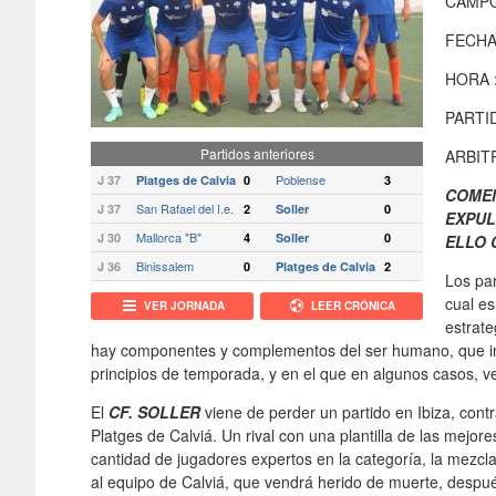
CAMPO
FECHA
HORA 
PARTID
Partidos anteriores
ARBIT
Poblense
J 37
Platges de Calvia
0
3
COMEN
San Rafael del I.e.
J 37
2
Soller
0
EXPUL
Mallorca "B"
J 30
4
Soller
0
ELLO 
Binissalem
J 36
0
Platges de Calvia
2
Los par
cual es
VER JORNADA
LEER CRÓNICA
estrate
hay componentes y complementos del ser humano, que interf
principios de temporada, y en el que en algunos casos, v
El
CF. SOLLER
viene de perder un partido en Ibiza, contr
Platges de Calviá. Un rival con una plantilla de las mejo
cantidad de jugadores expertos en la categoría, la mezcl
al equipo de Calviá, que vendrá herido de muerte, despu