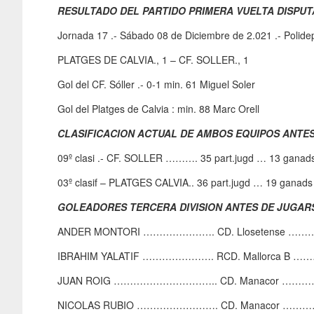
RESULTADO DEL PARTIDO PRIMERA VUELTA DISPUT
Jornada 17 .- Sábado 08 de Diciembre de 2.021 .- Polidep
PLATGES DE CALVIA., 1 – CF. SOLLER., 1
Gol del CF. Sóller .- 0-1 min. 61 Miguel Soler
Gol del Platges de Calvia : min. 88 Marc Orell
CLASIFICACION ACTUAL DE AMBOS EQUIPOS ANTE
09º clasi .- CF. SOLLER ………. 35 part.jugd … 13 ganad
03º clasif – PLATGES CALVIA.. 36 part.jugd … 19 gana
GOLEADORES TERCERA DIVISION ANTES DE JUGAR
ANDER MONTORI …………………. CD. Llosetense …………
IBRAHIM YALATIF …………………. RCD. Mallorca B ……….
JUAN ROIG ………………………….. CD. Manacor ……………
NICOLAS RUBIO ……………………. CD. Manacor …………