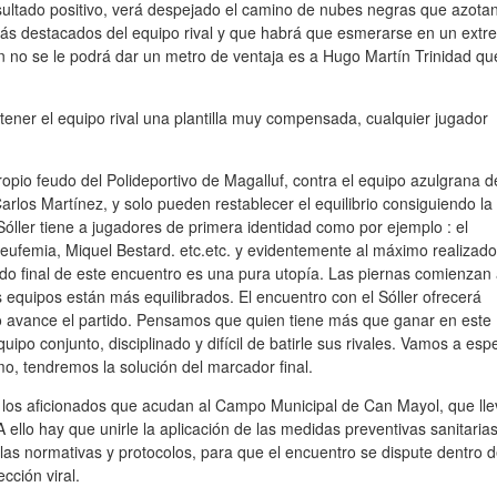
sultado positivo, verá despejado el camino de nubes negras que azotan
más destacados del equipo rival y que habrá que esmerarse en un extr
en no se le podrá dar un metro de ventaja es a Hugo Martín Trinidad qu
 tener el equipo rival una plantilla muy compensada, cualquier jugador
propio feudo del Polideportivo de Magalluf, contra el equipo azulgrana d
rlos Martínez, y solo pueden restablecer el equilibrio consiguiendo la
. Sóller tiene a jugadores de primera identidad como por ejemplo : el
eufemia, Miquel Bestard. etc.etc. y evidentemente al máximo realizado
ado final de este encuentro es una pura utopía. Las piernas comienzan
 equipos están más equilibrados. El encuentro con el Sóller ofrecerá
o avance el partido. Pensamos que quien tiene más que ganar en este
uipo conjunto, disciplinado y difícil de batirle sus rivales. Vamos a esp
smo, tendremos la solución del marcador final.
 los aficionados que acudan al Campo Municipal de Can Mayol, que ll
 ello hay que unirle la aplicación de las medidas preventivas sanitarias
n las normativas y protocolos, para que el encuentro se dispute dentro 
cción viral.