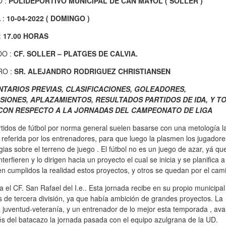
 :
POLIDEPORTIVO MUNICIPAL DE CAN MAYOL ( SOLLER )
 :
10-04-2022 ( DOMINGO )
:
17.00 HORAS
O :
CF. SOLLER – PLATGES DE CALVIA.
RO :
SR. ALEJANDRO RODRIGUEZ CHRISTIANSEN
TARIOS PREVIAS, CLASIFICACIONES, GOLEADORES,
SIONES, APLAZAMIENTOS, RESULTADOS PARTIDOS DE IDA, Y T
CON RESPECTO A LA JORNADAS DEL CAMPEONATO DE LIGA
tidos de fútbol por norma general suelen basarse con una metología l
 referida por los entrenadores, para que luego la plasmen los jugador
gias sobre el terreno de juego . El fútbol no es un juego de azar, yá qu
ieren y lo dirigen hacia un proyecto el cual se inicia y se planifica a
en cumplidos la realidad estos proyectos, y otros se quedan por el cam
a el CF. San Rafael del I.e.. Esta jornada recibe en su propio municipal
res de tercera división, ya que había ambición de grandes proyectos. La
a juventud-veteranía, y un entrenador de lo mejor esta temporada , ava
és del batacazo la jornada pasada con el equipo azulgrana de la UD.