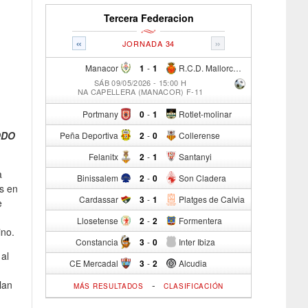
Tercera Federacion
«
»
JORNADA 34
Manacor
1
-
1
R.C.D. Mallorca Sad "B"
SÁB 09/05/2026 - 15:00 H
NA CAPELLERA (MANACOR) F-11
Portmany
0
-
1
Rotlet-molinar
ODO
Peña Deportiva
2
-
0
Collerense
Felanitx
2
-
1
Santanyi
a
Binissalem
2
-
0
Son Cladera
es en
Cardassar
3
-
1
Platges de Calvia
e
Llosetense
2
-
2
Formentera
ino.
Constancia
3
-
0
Inter Ibiza
 al
CE Mercadal
3
-
2
Alcudia
lan
-
MÁS RESULTADOS
CLASIFICACIÓN