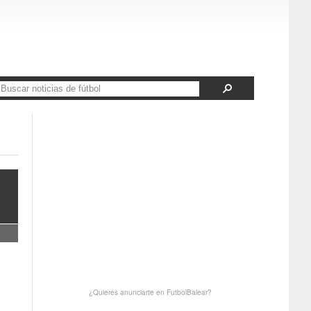
¿Quieres anunciarte en FutbolBalear?