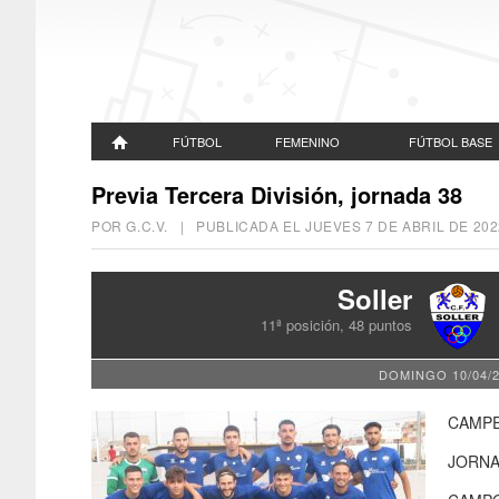
FÚTBOL
FEMENINO
FÚTBOL BASE
Previa Tercera División, jornada 38
POR G.C.V. | PUBLICADA EL
JUEVES 7 DE ABRIL DE 202
Soller
11ª posición, 48 puntos
DOMINGO 10/04/2
CAMPE
JORNA