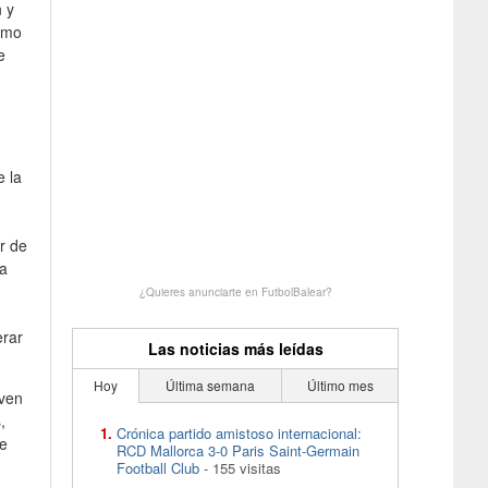
 y
emo
e
e la
r de
 a
¿Quieres anunciarte en FutbolBalear?
erar
Las noticias más leídas
Hoy
Última semana
Último mes
even
,
Crónica partido amistoso internacional:
de
RCD Mallorca 3-0 Paris Saint-Germain
Football Club
- 155 visitas