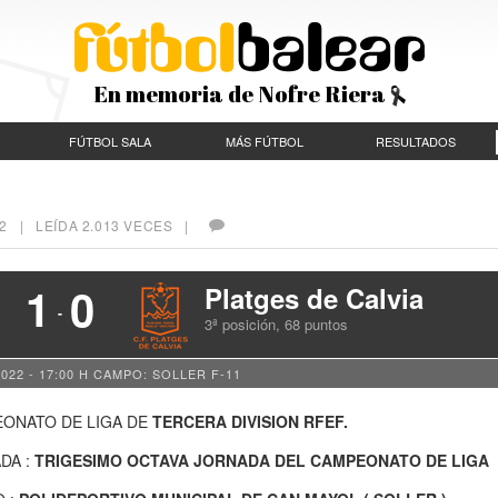
En memoria de Nofre Riera
FÚTBOL SALA
MÁS FÚTBOL
RESULTADOS
2
| LEÍDA 2.013 VECES |
1
0
Platges de Calvia
-
3ª posición, 68 puntos
022 - 17:00 H
CAMPO: SOLLER F-11
ONATO DE LIGA DE
TERCERA DIVISION RFEF.
DA :
TRIGESIMO OCTAVA JORNADA DEL CAMPEONATO DE LIGA