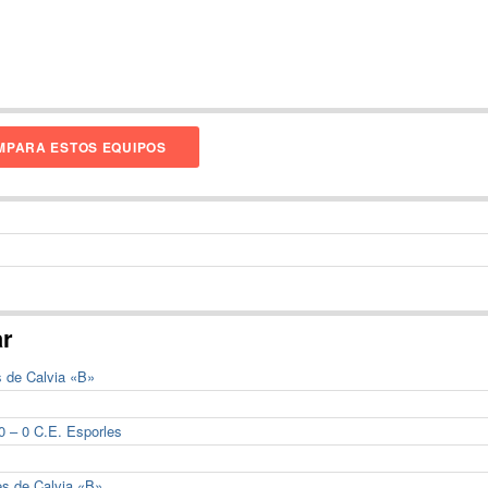
PARA ESTOS EQUIPOS
ar
s de Calvia «B»
0 – 0 C.E. Esporles
es de Calvia «B»