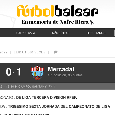
En memoria de Nofre Riera
FÚTBOL SALA
MÁS FÚTBOL
RESULTADOS
2022
| LEÍDA 1.580 VECES |
0
1
Mercadal
-
15ª posición, 36 puntos
2 - 16:30 H
CAMPO: SANTANYI F-11
ONATO :
DE LIGA TERCERA DIVISION RFEF.
DA :
TRIGESIMO SEXTA JORNADA DEL CAMPEONATO DE LIGA