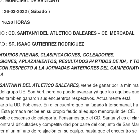
 :
MUNICIPAL DE SANTANYI
 :
26-03-2022 ( Sábado )
:
16.30 HORAS
DO :
CD. SANTANYI DEL ATLETICO BALEARES – CE. MERCADAL
RO :
SR. ISAAC GUTIERREZ RODRIGUEZ
TARIOS PREVIAS, CLASIFICACIONES, GOLEADORES,
SIONES, APLAZAMIENTOS, RESULTADOS PARTIDOS DE IDA, Y T
CON RESPECTO A LA JORNADAS ANTERIORES DEL CAMPEONAT
GA
 SANTANYI DEL ATLETICO BALEARES,
viene de ganar por la mínima
 del grupo UE, Son Veri, pero no puede avanzar yá que los equipos que
en también ganaron sus encuentros respectivos. Actualmente está
cuarto la UD. Poblense. En el encuentro que ha jugado intersemanal, ha
 Esta jornada recibe en su propio feudo al equipo menorquín del CE.
osible descenso de categoría. Pensamos que el CD. Santanyí es el cla
ntrará dificultades y competitividad por parte del conjunto de San Mar
r ni un minuto de relajación en su equipo, hasta que el encuentro se