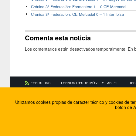
Crónica 3ª Federación: Formentera 1 – 0 CE Mercadal
Crónica 3ª Federación: CE Mercadal 0 – 1 Inter Ibiza
Comenta esta noticia
Los comentarios están desactivados temporalmente. En b
FEEDS RSS
LEENOS DESDE MÓVIL Y TABLET
RES
CONTACTA CON NOSOTROS
ACERCA DE NOSOTR
Utilizamos cookies propias de carácter técnico y cookies de t
Información de contacto
El equipo de FútbolBa
botón de A
Anúnciate en FútbolBalear
Soluciones Corporativ
Colabora con nosotros
Canal ético
© 2009 - 2026 Soluciones Corporativas IP, SL.
Todos los de