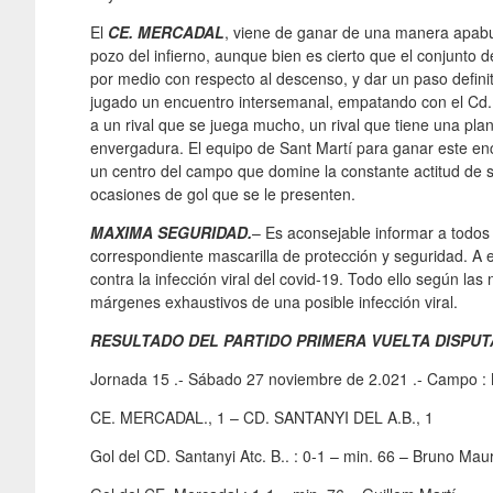
El
CE. MERCADAL
, viene de ganar de una manera apabul
pozo del infierno, aunque bien es cierto que el conjunto d
por medio con respecto al descenso, y dar un paso definit
jugado un encuentro intersemanal, empatando con el Cd.
a un rival que se juega mucho, un rival que tiene una pla
envergadura. El equipo de Sant Martí para ganar este en
un centro del campo que domine la constante actitud de sabe
ocasiones de gol que se le presenten.
MAXIMA SEGURIDAD.
– Es aconsejable informar a todos
correspondiente mascarilla de protección y seguridad. A el
contra la infección viral del covid-19. Todo ello según la
márgenes exhaustivos de una posible infección viral.
RESULTADO DEL PARTIDO PRIMERA VUELTA DISPUT
Jornada 15 .- Sábado 27 noviembre de 2.021 .- Campo : M
CE. MERCADAL., 1 – CD. SANTANYI DEL A.B., 1
Gol del CD. Santanyi Atc. B.. : 0-1 – min. 66 – Bruno Ma