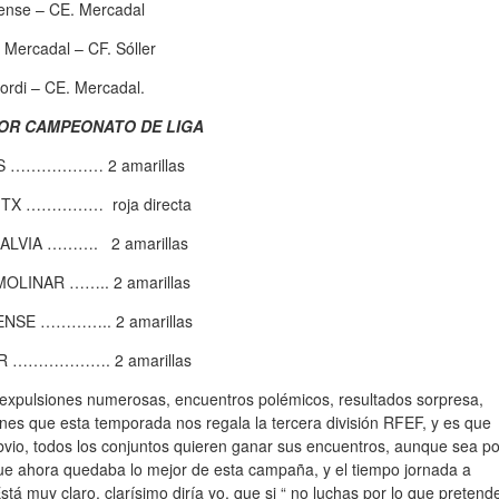
lense – CE. Mercadal
 Mercadal – CF. Sóller
ordi – CE. Mercadal.
OR CAMPEONATO DE LIGA
 ……………… 2 amarillas
X …………… roja directa
VIA ………. 2 amarillas
NAR …….. 2 amarillas
E ………….. 2 amarillas
 ………………. 2 amarillas
ra, expulsiones numerosas, encuentros polémicos, resultados sorpresa,
ones que esta temporada nos regala la tercera división RFEF, y es que
vio, todos los conjuntos quieren ganar sus encuentros, aunque sea po
ue ahora quedaba lo mejor de esta campaña, y el tiempo jornada a
tá muy claro, clarísimo diría yo, que si “ no luchas por lo que pretend