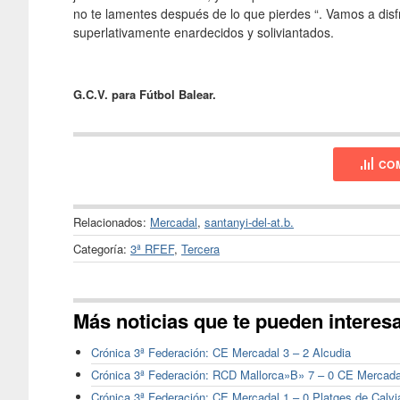
no te lamentes después de lo que pierdes “. Vamos a disf
superlativamente enardecidos y soliviantados.
G.C.V. para Fútbol Balear.
COM
Relacionados:
Mercadal
,
santanyi-del-at.b.
Categoría:
3ª RFEF
,
Tercera
Más noticias que te pueden interes
Crónica 3ª Federación: CE Mercadal 3 – 2 Alcudia
Crónica 3ª Federación: RCD Mallorca»B» 7 – 0 CE Mercada
Crónica 3ª Federación: CE Mercadal 1 – 0 Platges de Calvi