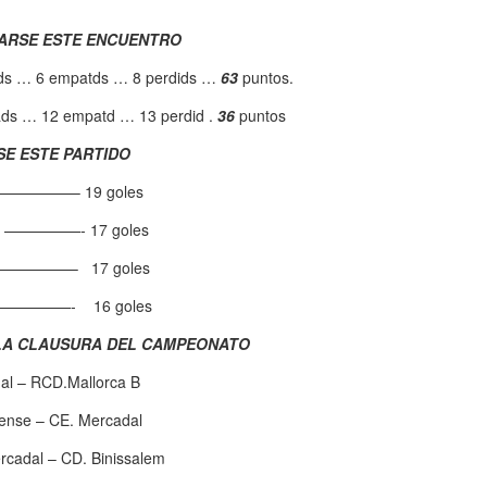
GARSE ESTE ENCUENTRO
nads … 6 empatds … 8 perdids …
63
puntos.
ads … 12 empatd … 13 perdid .
36
puntos
SE ESTE PARTIDO
—————– 19 goles
B —————- 17 goles
—————– 17 goles
——————- 16 goles
 LA CLAUSURA DEL CAMPEONATO
al – RCD.Mallorca B
etense – CE. Mercadal
rcadal – CD. Binissalem