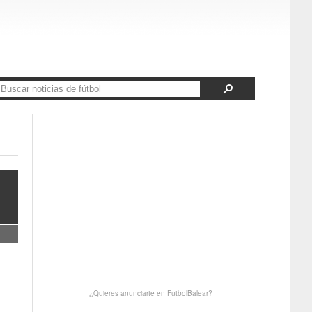
¿Quieres anunciarte en FutbolBalear?