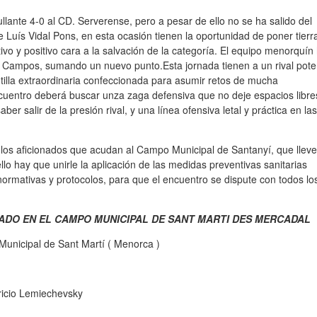
lante 4-0 al CD. Serverense, pero a pesar de ello no se ha salido del
e Luís Vidal Pons, en esta ocasión tienen la oportunidad de poner tierr
ivo y positivo cara a la salvación de la categoría. El equipo menorquín
 Campos, sumando un nuevo punto.Esta jornada tienen a un rival pote
ntilla extraordinaria confeccionada para asumir retos de mucha
cuentro deberá buscar unza zaga defensiva que no deje espacios libre
r salir de la presión rival, y una línea ofensiva letal y práctica en las
 los aficionados que acudan al Campo Municipal de Santanyí, que lleve
lo hay que unirle la aplicación de las medidas preventivas sanitarias
s normativas y protocolos, para que el encuentro se dispute con todos lo
ADO EN EL CAMPO MUNICIPAL DE SANT MARTI DES MERCADAL
unicipal de Sant Martí ( Menorca )
uricio Lemiechevsky