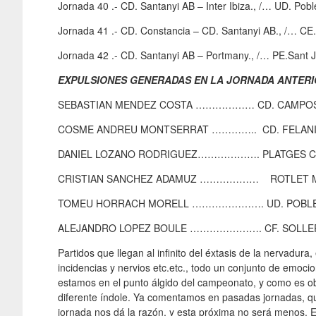
Jornada 40 .- CD. Santanyi AB – Inter Ibiza., /… UD. Pob
Jornada 41 .- CD. Constancia – CD. Santanyi AB., /… CE.
Jornada 42 .- CD. Santanyi AB – Portmany., /… PE.Sant J
EXPULSIONES GENERADAS EN LA JORNADA ANTERI
SEBASTIAN MENDEZ COSTA ……………… CD. CAMPOS
COSME ANDREU MONTSERRAT ………….. CD. FELANIT
DANIEL LOZANO RODRIGUEZ………………. PLATGES CAL
CRISTIAN SANCHEZ ADAMUZ ……………… ROTLET MOLI
TOMEU HORRACH MORELL …………………. UD. POBLENS
ALEJANDRO LOPEZ BOULE …………………. CF. SOLLER
Partidos que llegan al infinito del éxtasis de la nervadu
incidencias y nervios etc.etc., todo un conjunto de emoci
estamos en el punto álgido del campeonato, y como es ob
diferente índole. Ya comentamos en pasadas jornadas, q
jornada nos dá la razón, y esta próxima no será menos. Es