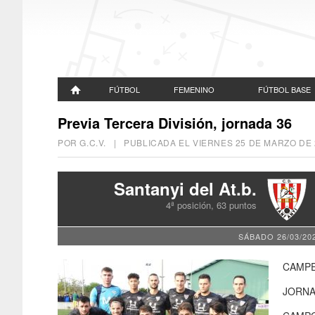
FÚTBOL
FEMENINO
FÚTBOL BASE
Previa Tercera División, jornada 36
POR G.C.V. | PUBLICADA EL
VIERNES 25 DE MARZO DE 
Santanyi del At.b.
4ª posición, 63 puntos
SÁBADO 26/03/202
CAMPE
JORNA