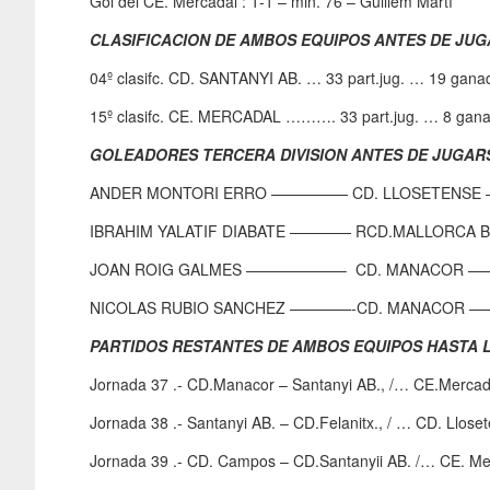
Gol del CE. Mercadal : 1-1 – min. 76 – Guillem Martí
CLASIFICACION DE AMBOS EQUIPOS ANTES DE JU
04º clasifc. CD. SANTANYI AB. … 33 part.jug. … 19 ga
15º clasifc. CE. MERCADAL ………. 33 part.jug. … 8 gan
GOLEADORES TERCERA DIVISION ANTES DE JUGAR
ANDER MONTORI ERRO ————— CD. LLOSETENSE 
IBRAHIM YALATIF DIABATE ———— RCD.MALLORCA 
JOAN ROIG GALMES ——————– CD. MANACOR —
NICOLAS RUBIO SANCHEZ ————-CD. MANACOR 
PARTIDOS RESTANTES DE AMBOS EQUIPOS HASTA
Jornada 37 .- CD.Manacor – Santanyi AB., /… CE.Mercad
Jornada 38 .- Santanyi AB. – CD.Felanitx., / … CD. Llos
Jornada 39 .- CD. Campos – CD.Santanyii AB. /… CE. Me