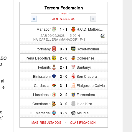
Tercera Federacion
«
»
JORNADA 34
Manacor
1
-
1
R.C.D. Mallorca Sad "B"
SÁB 09/05/2026 - 15:00 H
NA CAPELLERA (MANACOR) F-11
Portmany
0
-
1
Rotlet-molinar
ODO
Peña Deportiva
2
-
0
Collerense
O
Felanitx
2
-
1
Santanyi
Binissalem
2
-
0
Son Cladera
 al
Cardassar
3
-
1
Platges de Calvia
 le
Llosetense
2
-
2
Formentera
Constancia
3
-
0
Inter Ibiza
ro
CE Mercadal
3
-
2
Alcudia
tí
-
MÁS RESULTADOS
CLASIFICACIÓN