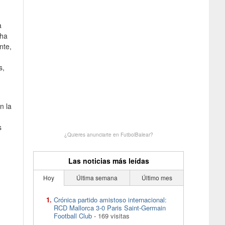
a
 ha
nte,
s,
n la
s
¿Quieres anunciarte en FutbolBalear?
Las noticias más leídas
Hoy
Última semana
Último mes
Crónica partido amistoso internacional:
RCD Mallorca 3-0 Paris Saint-Germain
Football Club
- 169 visitas