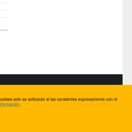
S
ookies solo se activarán si las consientes expresamente con el
lorca
nformación
.
ios
ntacto
Anúnciate en FútbolBalear