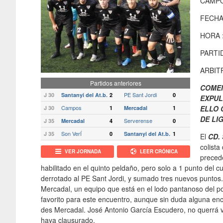
CAMPO
FECHA
HORA 
PARTI
ARBIT
Partidos anteriores
COMEN
PE Sant Jordi
J 30
Santanyi del At.b.
2
0
EXPUL
Campos
ELLO 
J 30
1
Mercadal
1
DE LI
Serverense
J 35
Mercadal
4
0
Son VerÍ
J 35
0
Santanyi del At.b.
1
El
CD.
colista
VER JORNADA
LEER CRÓNICA
preced
habilitado en el quinto peldaño, pero solo a 1 punto del 
derrotado al PE Sant Jordi, y sumado tres nuevos puntos.
Mercadal, un equipo que está en el lodo pantanoso del p
favorito para este encuentro, aunque sin duda alguna enco
des Mercadal. José Antonio García Escudero, no querrá ve
haya clausurado.