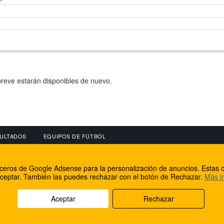
reve estarán disponibles de nuevo.
ULTADOS
EQUIPOS DE FÚTBOL
OS
CONECTA CON NOSOTROS
OTROS SERVICIO
erceros de Google Adsense para la personalización de anuncios. Estas c
lear
Facebook
Internet Rural Mal
ceptar. También las puedes rechazar con el botón de Rechazar.
Más i
as IP
Twitter
Registro de domin
Aceptar
Rechazar
rechos reservados.
Aviso legal
Cookies
Acerca de nosotros
Co